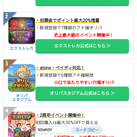
・初課金でポイント最大20%増量
・新規登録で7種類のアド確オリパ
史上最大級のイベント開催中！
エクストレカ公式はこちら ＞
エクストレカ
・atone・ペイディ対応！
・新規登録で6種類アド確解禁
小口で当たりやすい穴場オリパ
オリパスタジアム公式はこちら ＞
オリパ
スタジアム
・2周年イベント開催中！
初回購入は最大30%OFFで買える
XGvKGY
コードコピー