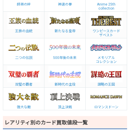
師弟の絆
神速の拳
Anime 25th
collection
王族の血統
新たなる皇帝
ワンピースカード
ザベスト
二つの伝説
500年後の未来
メモリアル
コレクション
双璧の覇者
新時代の主役
謀略の王国
強大な敵
頂上決戦
ロマンスドーン
レアリティ別のカード買取値段一覧