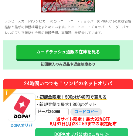
ワンピースカード(ワンピカード)のトニートニー・チョッパー(OP08-001)の買取価格
推移と最新の値段相場をまとめています。トニートニー・チョッパー リーダーパラ
レルのフリマ価格や今後の値段予想、高騰理由を紹介しています。
カードラッシュ通販の在庫を見る
初回購入のみ返品や返金制度あり
24時間いつでも！ワンピのネットオリパ
・初課金限定！500ptが40円で買える
・新規登録で最大1,800ptゲット
ドーパ2608B
コードコピー
当サイト限定！最大92%OFF
8月31日(月)23：59までの限定配布
DOPAオリパ
DOPAオリパ公式はこちら ＞