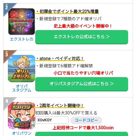
・初課金でポイント最大20%増量
・新規登録で7種類のアド確オリパ
史上最大級のイベント開催中！
エクストレカ公式はこちら ＞
エクストレカ
・atone・ペイディ対応！
・新規登録で6種類アド確解禁
小口で当たりやすい穴場オリパ
オリパスタジアム公式はこちら ＞
オリパ
スタジアム
・2周年イベント開催中！
初回購入は最大30%OFFで買える
XGvKGY
コードコピー
上記招待コードで最大1,500coin
オリパワン