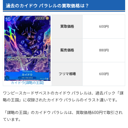
2026.2.15
300円
580円
500～600円
過去のカイドウ パラレルの買取価格は？
2026.2.5
300円
580円
500～600円
2026.1.25
200円
480円
400～500円
2026.1.15
100円
380円
-円
買取価格
600円
2026.1.5
100円
380円
-円
2025.12.25
100円
380円
-円
2025.12.15
100円
380円
-円
販売価格
880円
2025.12.5
100円
380円
-円
2025.11.25
100円
380円
-円
2025.11.15
100円
380円
-円
フリマ相場
600円
2025.11.5
100円
380円
-円
2025.10.25
100円
380円
-円
カイドウ(謀略の王国)
発売日初動
800円
1,280円
1,200～1,400円
ワンピースカードザベストのカイドウ パラレルは、過去パック「謀
略の王国」に収録されたカイドウ パラレルのイラスト違いです。
「謀略の王国」のカイドウ パラレルは、買取価格600円で取引され
ています。