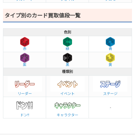
タイプ別のカード買取値段一覧
色別
赤
緑
青
紫
黒
黄
種類別
リーダー
イベント
ステージ
-
ドン!!
キャラクター