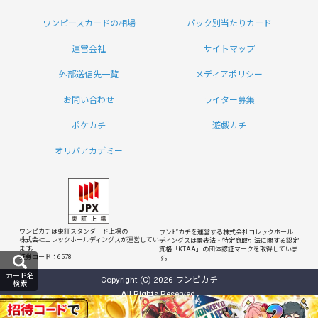
ワンピースカードの相場
パック別当たりカード
運営会社
サイトマップ
外部送信先一覧
メディアポリシー
お問い合わせ
ライター募集
ポケカチ
遊戯カチ
オリパアカデミー
ワンピカチは東証スタンダード上場の
ワンピカチを運営する株式会社コレックホール
株式会社コレックホールディングスが運営してい
ディングスは
景表法・特定商取引法に関する認定
ます。
資格「KTAA」の団体認証マークを取得していま
証券コード：6578
す。
カード名
Copyright (C) 2026 ワンピカチ
検索
All Rights Reserved.