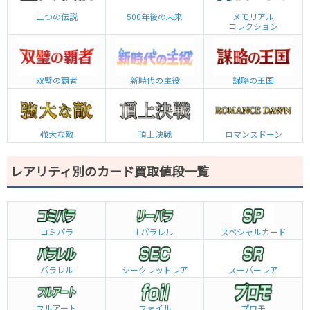
二つの伝説
500年後の未来
メモリアル
コレクション
双璧の覇者
新時代の主役
謀略の王国
強大な敵
頂上決戦
ロマンスドーン
レアリティ別のカード買取値段一覧
コミパラ
L
パラレル
スペシャルカード
パラレル
シークレットレア
スーパーレア
フルアート
フォイル
プロモ