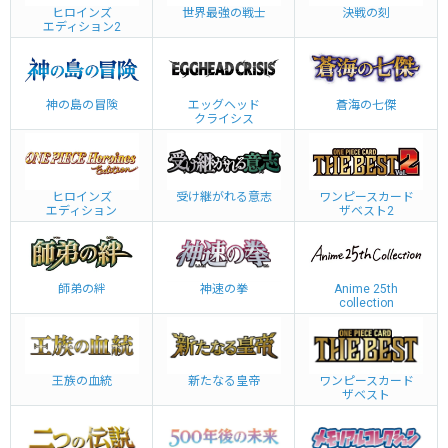
ヒロインズ
世界最強の戦士
決戦の刻
エディション2
神の島の冒険
エッグヘッド
蒼海の七傑
クライシス
ヒロインズ
受け継がれる意志
ワンピースカード
エディション
ザベスト2
師弟の絆
神速の拳
Anime 25th
collection
王族の血統
新たなる皇帝
ワンピースカード
ザベスト