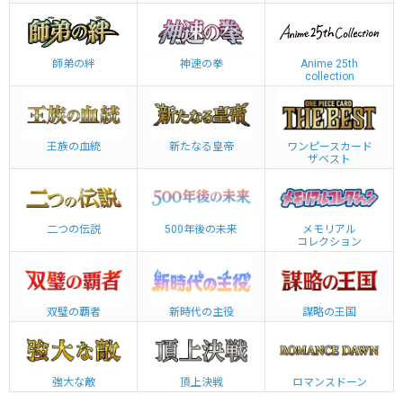
師弟の絆
神速の拳
Anime 25th
collection
王族の血統
新たなる皇帝
ワンピースカード
ザベスト
二つの伝説
500年後の未来
メモリアル
コレクション
双璧の覇者
新時代の主役
謀略の王国
強大な敵
頂上決戦
ロマンスドーン