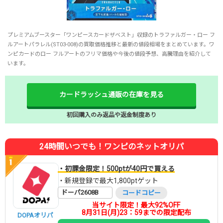
プレミアムブースター「ワンピースカードザベスト」収録のトラファルガー・ロー フ
ルアートパラレル(ST03-008)の買取価格推移と最新の値段相場をまとめています。ワ
ンピカードのロー フルアートのフリマ価格や今後の値段予想、高騰理由を紹介して
います。
カードラッシュ通販の在庫を見る
初回購入のみ返品や返金制度あり
24時間いつでも！ワンピのネットオリパ
・初課金限定！500ptが40円で買える
・新規登録で最大1,800ptゲット
ドーパ2608B
コードコピー
当サイト限定！最大92%OFF
8月31日(月)23：59までの限定配布
DOPAオリパ