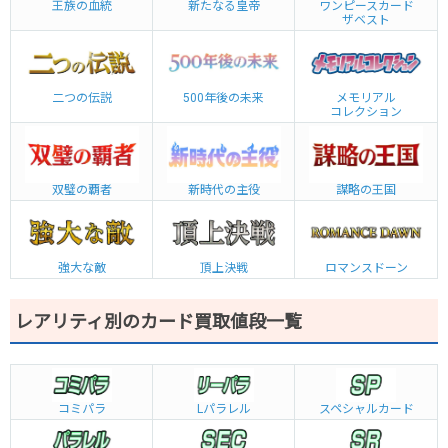
王族の血統
新たなる皇帝
ワンピースカード
ザベスト
二つの伝説
500年後の未来
メモリアル
コレクション
双璧の覇者
新時代の主役
謀略の王国
強大な敵
頂上決戦
ロマンスドーン
レアリティ別のカード買取値段一覧
コミパラ
L
パラレル
スペシャルカード