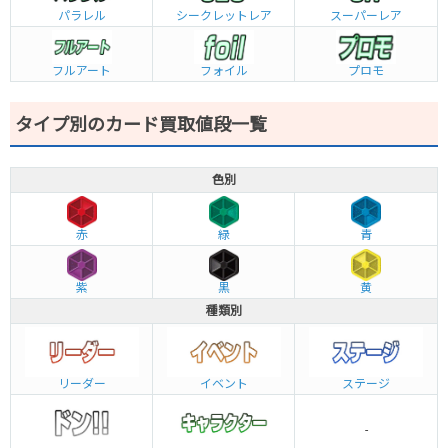
パラレル
シークレットレア
スーパーレア
フルアート
フォイル
プロモ
タイプ別のカード買取値段一覧
色別
赤
緑
青
紫
黒
黄
種類別
リーダー
イベント
ステージ
-