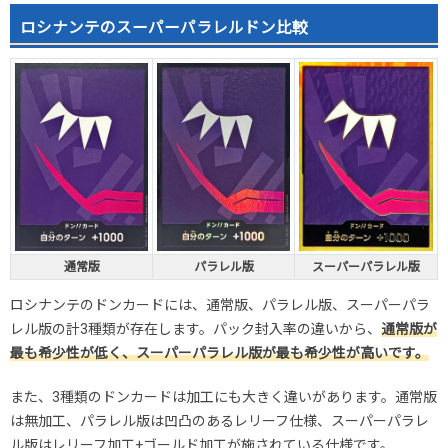
2026.2.15
50円
180円
-円
ロシナンテのスーパーパラレルドン比較
2026.2.5
50円
180円
-円
2026.1.25
50円
180円
-円
2026.1.15
50円
180円
-円
2026.1.5
50円
180円
-円
2025.12.25
50円
180円
-円
2025.12.15
30円
180円
-円
2025.12.5
30円
180円
-円
2025.11.25
30円
180円
-円
2025.11.15
30円
180円
-円
通常版
パラレル版
スーパーパラレル版
2025.11.5
30円
180円
-円
2025.10.25
30円
180円
-円
ロシナンテのドンカードには、通常版、パラレル版、スーパーパラ
発売日初動
300円
1,280円
1,200～1,400円
レル版の計3種類が存在します。パック封入率の違いから、
通常版が
最も希少性が低く、スーパーパラレル版が最も希少性が高いです。
また、3種類のドンカードは加工にも大きく違いがあります。通常版
は無加工、パラレル版は凹凸のあるレリーフ仕様、スーパーパラレ
ル版はレリーフ加工+ゴールド加工が施されている仕様です。