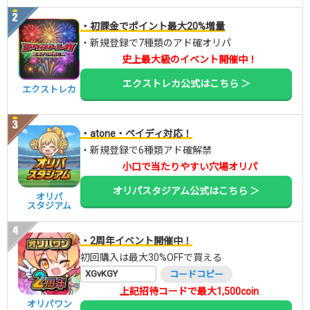
・初課金でポイント最大20%増量
・新規登録で7種類のアド確オリパ
史上最大級のイベント開催中！
エクストレカ公式はこちら ＞
エクストレカ
・atone・ペイディ対応！
・新規登録で6種類アド確解禁
小口で当たりやすい穴場オリパ
オリパスタジアム公式はこちら ＞
オリパ
スタジアム
・2周年イベント開催中！
初回購入は最大30%OFFで買える
XGvKGY
コードコピー
上記招待コードで最大1,500coin
オリパワン