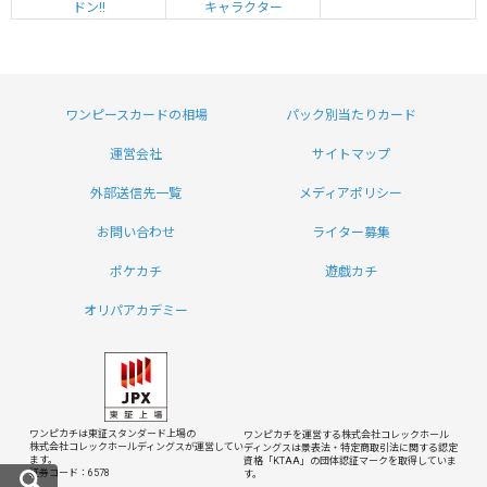
ドン!!
キャラクター
ワンピースカードの相場
パック別当たりカード
運営会社
サイトマップ
外部送信先一覧
メディアポリシー
お問い合わせ
ライター募集
ポケカチ
遊戯カチ
オリパアカデミー
ワンピカチは東証スタンダード上場の
ワンピカチを運営する株式会社コレックホール
株式会社コレックホールディングスが運営してい
ディングスは
景表法・特定商取引法に関する認定
ます。
資格「KTAA」の団体認証マークを取得していま
証券コード：6578
す。