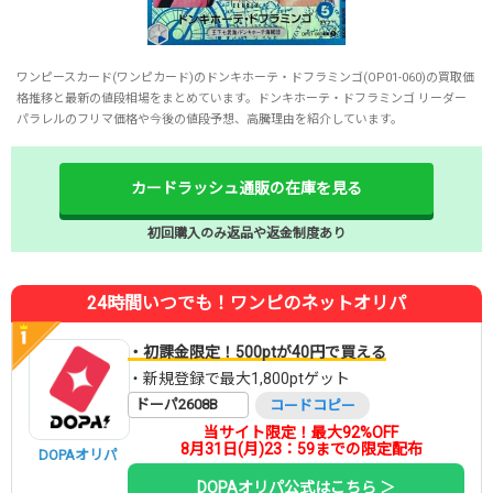
ワンピースカード(ワンピカード)のドンキホーテ・ドフラミンゴ(OP01-060)の買取価
格推移と最新の値段相場をまとめています。ドンキホーテ・ドフラミンゴ リーダー
パラレルのフリマ価格や今後の値段予想、高騰理由を紹介しています。
カードラッシュ通販の在庫を見る
初回購入のみ返品や返金制度あり
24時間いつでも！ワンピのネットオリパ
・初課金限定！500ptが40円で買える
・新規登録で最大1,800ptゲット
ドーパ2608B
コードコピー
当サイト限定！最大92%OFF
8月31日(月)23：59までの限定配布
DOPAオリパ
DOPAオリパ公式はこちら ＞