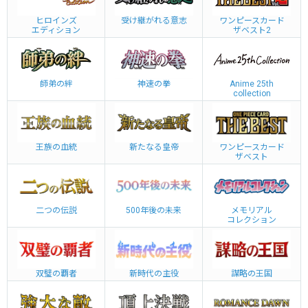
ヒロインズ
受け継がれる意志
ワンピースカード
エディション
ザベスト2
師弟の絆
神速の拳
Anime 25th
collection
王族の血統
新たなる皇帝
ワンピースカード
ザベスト
二つの伝説
500年後の未来
メモリアル
コレクション
双璧の覇者
新時代の主役
謀略の王国