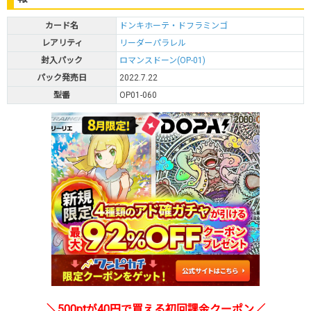
カード名
ドンキホーテ・ドフラミンゴ
レアリティ
リーダーパラレル
封入パック
ロマンスドーン(OP-01)
パック発売日
2022.7.22
型番
OP01-060
＼500ptが40円で買える初回課金クーポン／