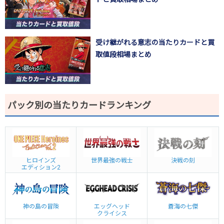
受け継がれる意志の当たりカードと買
取値段相場まとめ
パック別の当たりカードランキング
ヒロインズ
世界最強の戦士
決戦の刻
エディション2
神の島の冒険
エッグヘッド
蒼海の七傑
クライシス