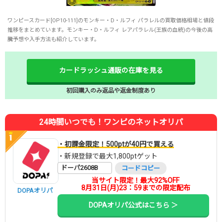
ワンピースカード[OP10-111]のモンキー・D・ルフィ パラレルの買取価格相場と値段
推移をまとめています。モンキー・D・ルフィ レアパラレル(王族の血統)の今後の高
騰予想や入手方法も紹介しています。
カードラッシュ通販の在庫を見る
初回購入のみ返品や返金制度あり
24時間いつでも！ワンピのネットオリパ
・初課金限定！500ptが40円で買える
・新規登録で最大1,800ptゲット
ドーパ2608B
コードコピー
当サイト限定！最大92%OFF
8月31日(月)23：59までの限定配布
DOPAオリパ
DOPAオリパ公式はこちら ＞