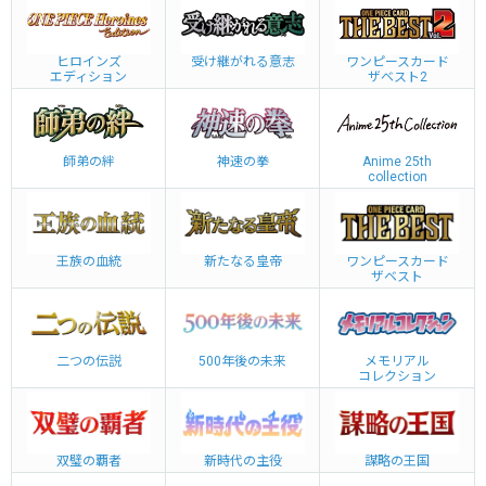
ヒロインズ
受け継がれる意志
ワンピースカード
エディション
ザベスト2
師弟の絆
神速の拳
Anime 25th
collection
王族の血統
新たなる皇帝
ワンピースカード
ザベスト
二つの伝説
500年後の未来
メモリアル
コレクション
双璧の覇者
新時代の主役
謀略の王国