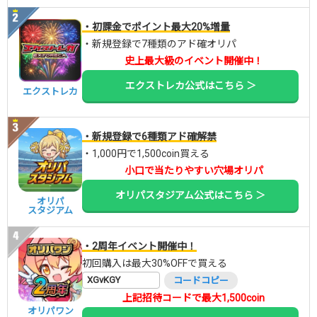
・初課金でポイント最大20%増量
・新規登録で7種類のアド確オリパ
史上最大級のイベント開催中！
エクストレカ公式はこちら ＞
エクストレカ
・新規登録で6種類アド確解禁
・1,000円で1,500coin買える
小口で当たりやすい穴場オリパ
オリパスタジアム公式はこちら ＞
オリパ
スタジアム
・2周年イベント開催中！
初回購入は最大30%OFFで買える
XGvKGY
コードコピー
上記招待コードで最大1,500coin
オリパワン