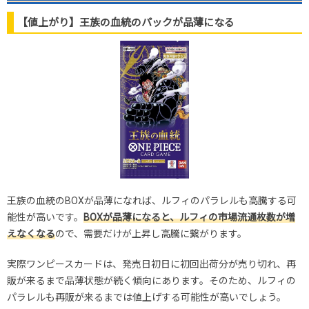
2026.1.25
600円
880円
800～900円
2026.1.15
400円
680円
600～700円
【値上がり】王族の血統のパックが品薄になる
2026.1.5
400円
680円
600～700円
2025.12.25
400円
680円
600～700円
2025.12.15
400円
680円
600～700円
2025.12.5
400円
680円
600～700円
2025.11.25
400円
680円
600～700円
2025.11.15
400円
680円
600～700円
2025.11.5
400円
680円
600～700円
2025.10.25
400円
680円
600～700円
発売日初動
1,500円
1,780円
1,700～1,900円
王族の血統のBOXが品薄になれば、ルフィのパラレルも高騰する可
能性が高いです。
BOXが品薄になると、ルフィの市場流通枚数が増
えなくなる
ので、需要だけが上昇し高騰に繋がります。
実際ワンピースカードは、発売日初日に初回出荷分が売り切れ、再
販が来るまで品薄状態が続く傾向にあります。そのため、ルフィの
パラレルも再販が来るまでは値上げする可能性が高いでしょう。