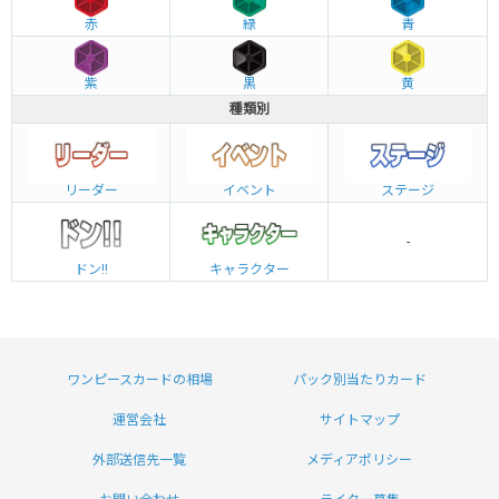
赤
緑
青
紫
黒
黄
種類別
リーダー
イベント
ステージ
-
ドン!!
キャラクター
ワンピースカードの相場
パック別当たりカード
運営会社
サイトマップ
外部送信先一覧
メディアポリシー