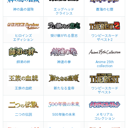
神の島の冒険
エッグヘッド
蒼海の七傑
クライシス
ヒロインズ
受け継がれる意志
ワンピースカード
エディション
ザベスト2
師弟の絆
神速の拳
Anime 25th
collection
王族の血統
新たなる皇帝
ワンピースカード
ザベスト
二つの伝説
500年後の未来
メモリアル
コレクション