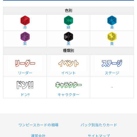
色別
赤
緑
青
紫
黒
黄
種類別
リーダー
イベント
ステージ
-
ドン!!
キャラクター
ワンピースカードの相場
パック別当たりカード
運営会社
サイトマップ