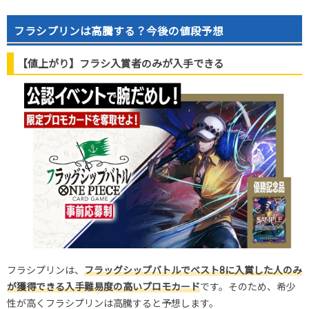
2026.2.25
4,000円
4,980円
4,900～5,400円
2026.2.15
4,000円
4,980円
4,900～5,400円
フラシプリンは高騰する？今後の値段予想
2026.2.5
3,500円
4,980円
4,900～5,400円
2026.1.25
3,500円
5,480円
5,400～6,000円
【値上がり】フラシ入賞者のみが入手できる
2026.1.15
3,500円
5,480円
5,400～6,000円
2026.1.5
3,500円
4,480円
4,400～4,900円
2025.12.25
2,500円
3,480円
3,400～3,800円
2025.12.15
2,500円
2,980円
2,900～3,200円
2025.12.5
2,000円
2,580円
2,500～2,800円
2025.11.25
1,700円
2,380円
2,300～2,600円
2025.11.15
1,700円
2,480円
2,400～2,700円
2025.11.5
2,000円
2,580円
2,500～2,800円
2025.10.25
1,800円
2,480円
2,400～2,700円
発売日初動
6,000円
12,800円
12,800～14,000円
フラシプリンは、
フラッグシップバトルでベスト8に入賞した人のみ
が獲得できる入手難易度の高いプロモカード
です。そのため、希少
性が高くフラシプリンは高騰すると予想します。