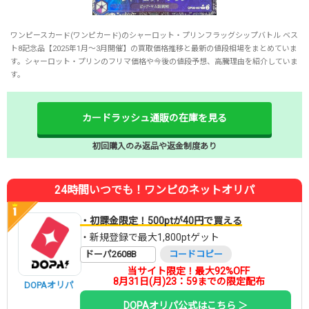
ワンピースカード(ワンピカード)のシャーロット・プリンフラッグシップバトル ベス
ト8記念品【2025年1月～3月開催】の買取価格推移と最新の値段相場をまとめていま
す。シャーロット・プリンのフリマ価格や今後の値段予想、高騰理由を紹介していま
す。
カードラッシュ通販の在庫を見る
初回購入のみ返品や返金制度あり
24時間いつでも！ワンピのネットオリパ
・初課金限定！500ptが40円で買える
・新規登録で最大1,800ptゲット
ドーパ2608B
コードコピー
当サイト限定！最大92%OFF
8月31日(月)23：59までの限定配布
DOPAオリパ
DOPAオリパ公式はこちら ＞