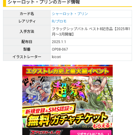
シャーロット・プリンのカード情報
カード名
シャーロット・プリン
レアリティ
R/プロモ
フラッグシップバトル ベスト8記念品【2025年1
入手方法
月～3月開催】
配布日
2025.1.1
型番
OP08-067
イラストレーター
kicori