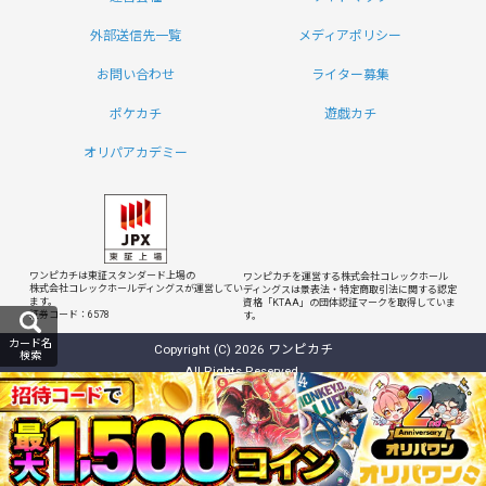
外部送信先一覧
メディアポリシー
お問い合わせ
ライター募集
ポケカチ
遊戯カチ
オリパアカデミー
ワンピカチは東証スタンダード上場の
ワンピカチを運営する株式会社コレックホール
株式会社コレックホールディングスが運営してい
ディングスは
景表法・特定商取引法に関する認定
ます。
資格「KTAA」の団体認証マークを取得していま
証券コード：6578
す。
カード名
Copyright (C) 2026 ワンピカチ
検索
All Rights Reserved.