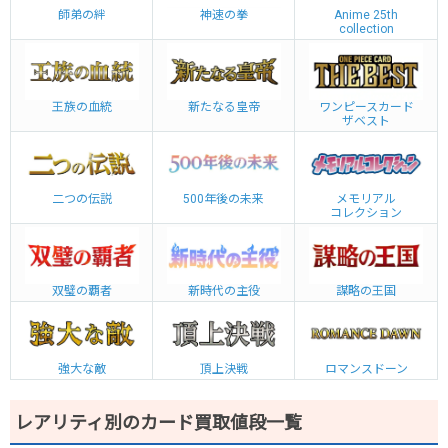
師弟の絆
神速の拳
Anime 25th
collection
王族の血統
新たなる皇帝
ワンピースカード
ザベスト
二つの伝説
500年後の未来
メモリアル
コレクション
双璧の覇者
新時代の主役
謀略の王国
強大な敵
頂上決戦
ロマンスドーン
レアリティ別のカード買取値段一覧