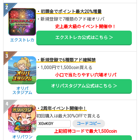
・初課金でポイント最大20%増量
・新規登録で7種類のアド確オリパ
史上最大級のイベント開催中！
エクストレカ公式はこちら ＞
エクストレカ
・新規登録で6種類アド確解禁
・1,000円で1,500coin買える
小口で当たりやすい穴場オリパ
オリパスタジアム公式はこちら ＞
オリパ
スタジアム
・2周年イベント開催中！
初回購入は最大30%OFFで買える
XGvKGY
コードコピー
上記招待コードで最大1,500coin
オリパワン