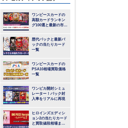
ワンピースカードの
高額カードランキン
グ100選と最新の市場
動向
歴代パックと最新パ
ックの当たりカード
一覧
ワンピースカードの
PSA10相場買取価格
一覧
ワンピカ開封シミュ
レーター！パック封
入率をリアルに再現
ヒロインズエディシ
ョン2の当たりカード
と買取値段相場まと