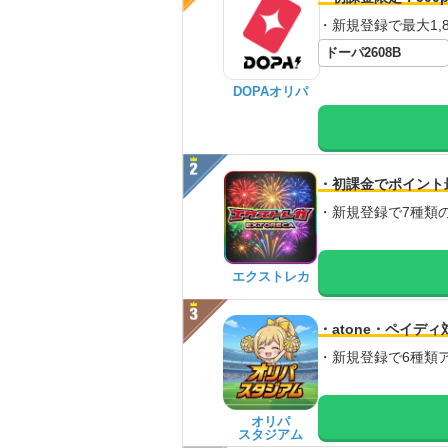
・新規登録で最大1,8
ドーパ2608B
DOPAオリパ
・初課金でポイント
・新規登録で7種類
エクストレカ
・atone・ペイディ
・新規登録で6種類
オリパ
スタジアム