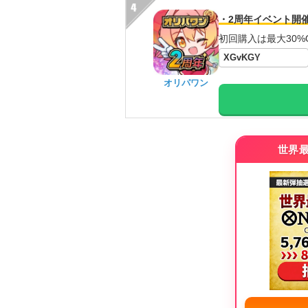
・2周年イベント開
初回購入は最大30%
XGvKGY
オリパワン
世界最