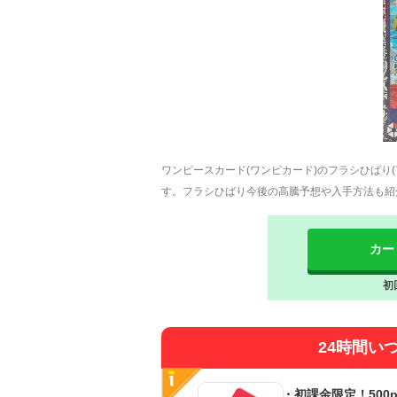
ワンピースカード(ワンピカード)のフラシひばり
す。フラシひばり今後の高騰予想や入手方法も紹
カー
初
24時間い
・初課金限定！500p