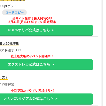
00ptゲット
コードコピー
当サイト限定！最大92%OFF
8月31日(月)23：59までの限定配布
DOPAオリパ公式はこちら ＞
最大20%増量
のアド確オリパ
史上最大級のイベント開催中！
エクストレカ公式はこちら ＞
対応！
アド確解禁
小口で当たりやすい穴場オリパ
オリパスタジアム公式はこちら ＞