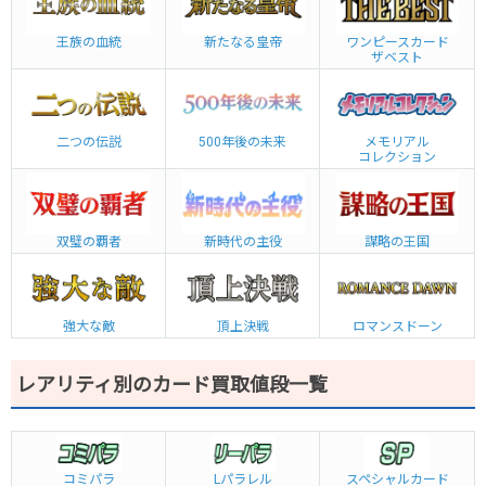
王族の血統
新たなる皇帝
ワンピースカード
ザベスト
二つの伝説
500年後の未来
メモリアル
コレクション
双璧の覇者
新時代の主役
謀略の王国
強大な敵
頂上決戦
ロマンスドーン
レアリティ別のカード買取値段一覧
コミパラ
L
パラレル
スペシャルカード