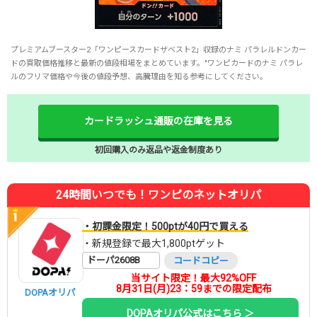
プレミアムブースター2「ワンピースカードザベスト2」収録のナミ パラレルドンカー
ドの買取価格推移と最新の値段相場をまとめています。"ワンピカードのナミ パラレ
ルのフリマ価格や今後の値段予想、高騰理由を知る参考にしてください。
カードラッシュ通販の在庫を見る
初回購入のみ返品や返金制度あり
24時間いつでも！ワンピのネットオリパ
・初課金限定！500ptが40円で買える
・新規登録で最大1,800ptゲット
ドーパ2608B
コードコピー
当サイト限定！最大92%OFF
8月31日(月)23：59までの限定配布
DOPAオリパ
DOPAオリパ公式はこちら ＞