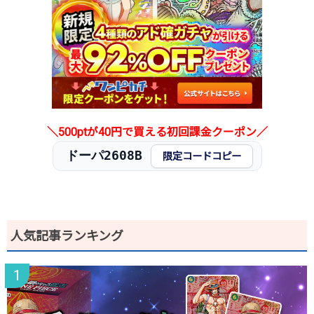
2026.1.5
200円
480円
400～500円
2025.12.25
200円
480円
400～500円
2025.12.15
200円
480円
400～500円
2025.12.5
200円
480円
400～500円
2025.11.25
200円
480円
400～500円
2025.11.15
200円
480円
400～500円
2025.11.5
200円
480円
400～500円
＼500ptが40円で買える初回課金クーポン／
2025.10.25
200円
380円
-円
ドーパ2608B
発売日初動
300円
780円
700～800円
限定コードコピー
人気記事ランキング