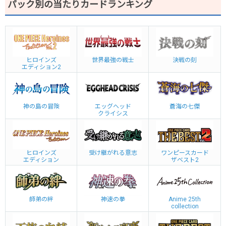
パック別の当たりカードランキング
ヒロインズ
世界最強の戦士
決戦の刻
エディション2
神の島の冒険
エッグヘッド
蒼海の七傑
クライシス
ヒロインズ
受け継がれる意志
ワンピースカード
エディション
ザベスト2
師弟の絆
神速の拳
Anime 25th
collection