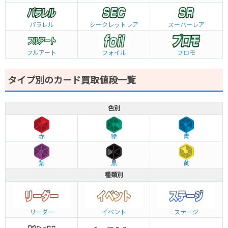
パラレル
シークレットレア
スーパーレア
フルアート
フォイル
プロモ
タイプ別のカード買取値段一覧
色別
赤
緑
青
紫
黒
黄
種類別
リーダー
イベント
ステージ