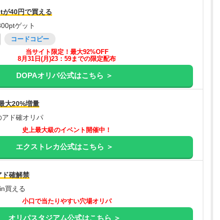
tが40円で買える
00ptゲット
コードコピー
当サイト限定！最大92%OFF
8月31日(月)23：59までの限定配布
DOPAオリパ公式はこちら ＞
最大20%増量
のアド確オリパ
史上最大級のイベント開催中！
エクストレカ公式はこちら ＞
アド確解禁
oin買える
小口で当たりやすい穴場オリパ
オリパスタジアム公式はこちら ＞