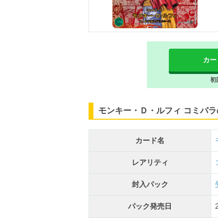
カー
初
モンキー・Ｄ・ルフィ コミパ
カード名
レアリティ
封入パック
パック発売日