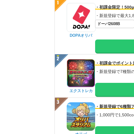
・初課金限定！500p
・新規登録で最大1,8
ドーパ2608B
DOPAオリパ
・初課金でポイント
・新規登録で7種類
エクストレカ
・新規登録で6種類
・1,000円で1,500c