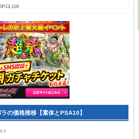
OP13-118
ラの価格推移【素体とPSA10】
ます