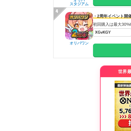
オリパ
スタジアム
・2周年イベント開
初回購入は最大30%
XGvKGY
オリパワン
世界最