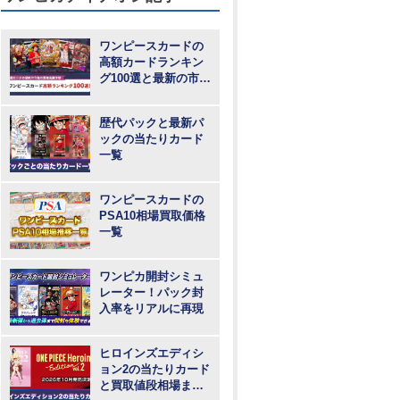
ワンピースカードの
高額カードランキン
グ100選と最新の市場
動向
歴代パックと最新パ
ックの当たりカード
一覧
ワンピースカードの
PSA10相場買取価格
一覧
ワンピカ開封シミュ
レーター！パック封
入率をリアルに再現
ヒロインズエディシ
ョン2の当たりカード
と買取値段相場まと