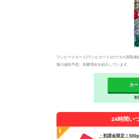
ワンピースカード(ワンピカード)のウタの買取価
後の値段予想、高騰理由を紹介しています。
カー
初
24時間い
・初課金限定！500p