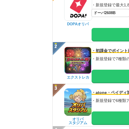
・新規登録で最大1,8
ドーパ2608B
DOPAオリパ
・初課金でポイント
・新規登録で7種類
エクストレカ
・atone・ペイディ
・新規登録で6種類
オリパ
スタジアム