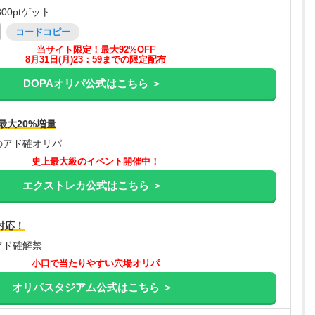
00ptゲット
コードコピー
当サイト限定！最大92%OFF
8月31日(月)23：59までの限定配布
DOPAオリパ公式はこちら ＞
最大20%増量
のアド確オリパ
史上最大級のイベント開催中！
エクストレカ公式はこちら ＞
対応！
アド確解禁
小口で当たりやすい穴場オリパ
オリパスタジアム公式はこちら ＞