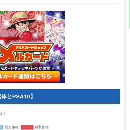
体とPSA10】
ます