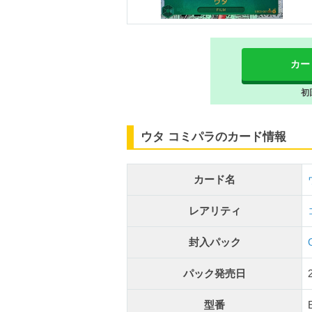
カー
初
ウタ コミパラのカード情報
カード名
レアリティ
封入パック
パック発売日
型番