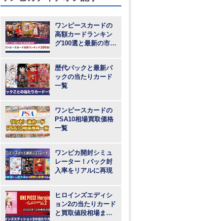
ワンピースカードの
高額カードランキン
グ100選と最新の市場
動向
歴代パックと最新パ
ックの当たりカード
一覧
ワンピースカードの
PSA10相場買取価格
一覧
ワンピカ開封シミュ
レーター！パック封
入率をリアルに再現
ヒロインズエディシ
ョン2の当たりカード
と買取値段相場まと