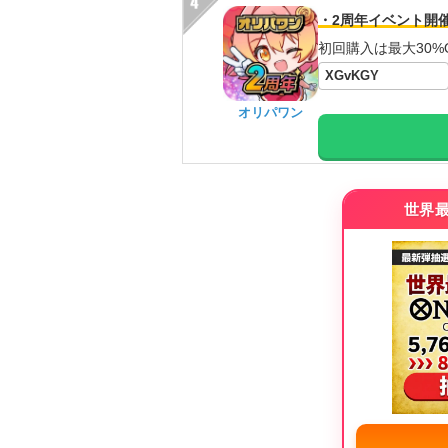
・2周年イベント開
初回購入は最大30%
XGvKGY
オリパワン
世界最