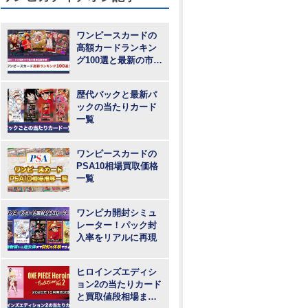
ワンピースカードの
高額カードランキン
グ100選と最新の市場
動向
歴代パックと最新パ
ックの当たりカード
一覧
ワンピースカードの
PSA10相場買取価格
一覧
ワンピカ開封シミュ
レーター！パック封
入率をリアルに再現
ヒロインズエディシ
ョン2の当たりカード
と買取値段相場まと