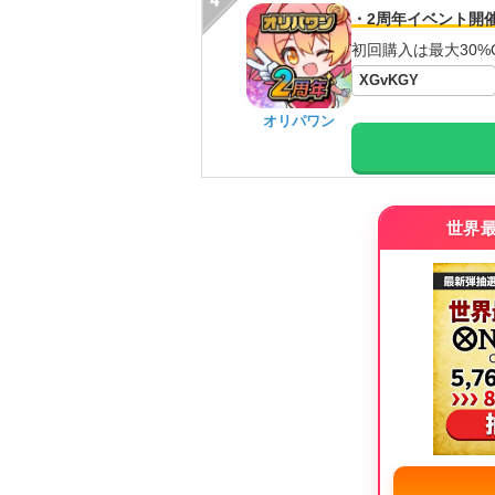
・2周年イベント開
初回購入は最大30%
XGvKGY
オリパワン
世界最