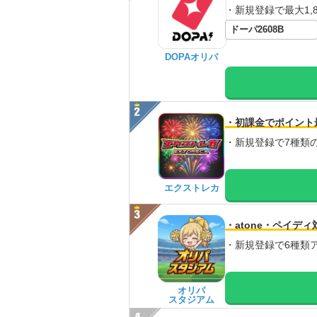
・新規登録で最大1,8
ドーパ2608B
DOPAオリパ
・初課金でポイント
・新規登録で7種類
エクストレカ
・atone・ペイディ
・新規登録で6種類
オリパ
スタジアム