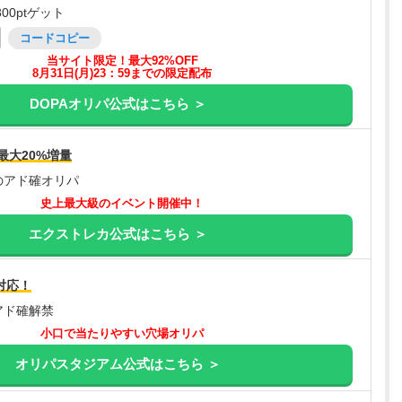
00ptゲット
コードコピー
当サイト限定！最大92%OFF
8月31日(月)23：59までの限定配布
DOPAオリパ公式はこちら ＞
最大20%増量
のアド確オリパ
史上最大級のイベント開催中！
エクストレカ公式はこちら ＞
対応！
アド確解禁
小口で当たりやすい穴場オリパ
オリパスタジアム公式はこちら ＞