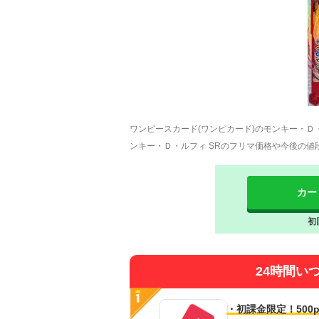
ワンピースカード(ワンピカード)のモンキー・Ｄ・
ンキー・Ｄ・ルフィ SRのフリマ価格や今後の
カー
初
24時間い
・初課金限定！500p