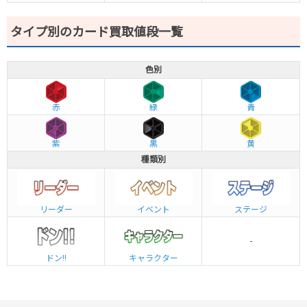
タイプ別のカード買取値段一覧
色別
赤
緑
青
紫
黒
黄
種類別
リーダー
イベント
ステージ
-
ドン!!
キャラクター