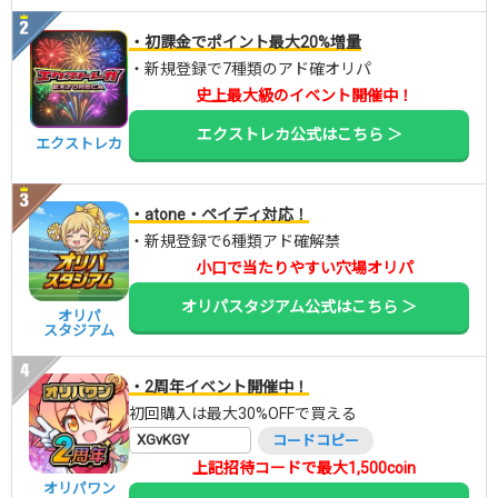
・初課金でポイント最大20%増量
・新規登録で7種類のアド確オリパ
史上最大級のイベント開催中！
エクストレカ公式はこちら ＞
エクストレカ
・atone・ペイディ対応！
・新規登録で6種類アド確解禁
小口で当たりやすい穴場オリパ
オリパスタジアム公式はこちら ＞
オリパ
スタジアム
・2周年イベント開催中！
初回購入は最大30%OFFで買える
XGvKGY
コードコピー
上記招待コードで最大1,500coin
オリパワン