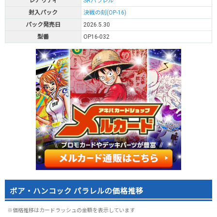
レアリティ
SRパラレル
封入パック
決戦の刻(OP-16)
パック発売日
2026.5.30
型番
OP16-032
ボア・ハンコック パラレルの価格推移
※価格推移はカードラッシュの金額を表示しています