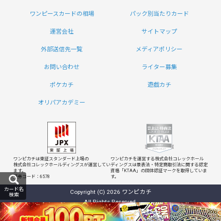
ワンピースカードの相場
パック別当たりカード
運営会社
サイトマップ
外部送信先一覧
メディアポリシー
お問い合わせ
ライター募集
ポケカチ
遊戯カチ
オリパアカデミー
ワンピカチは東証スタンダード上場の
ワンピカチを運営する株式会社コレックホール
株式会社コレックホールディングスが運営してい
ディングスは
景表法・特定商取引法に関する認定
ます。
資格「KTAA」の団体認証マークを取得していま
証券コード：6578
す。
カード名
Copyright (C) 2026 ワンピカチ
検索
All Rights Reserved.