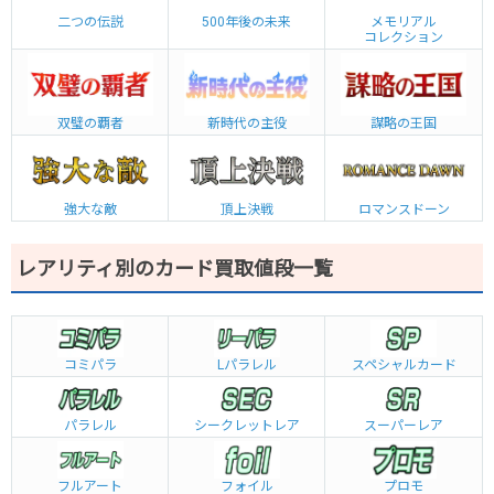
二つの伝説
500年後の未来
メモリアル
コレクション
双璧の覇者
新時代の主役
謀略の王国
強大な敵
頂上決戦
ロマンスドーン
レアリティ別のカード買取値段一覧
コミパラ
L
パラレル
スペシャルカード
パラレル
シークレットレア
スーパーレア
フルアート
フォイル
プロモ