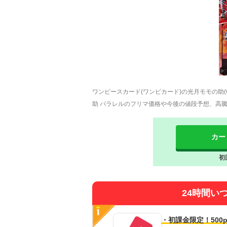
ワンピースカード(ワンピカード)の光月モモの助(
助 パラレルのフリマ価格や今後の値段予想、高
カー
初
24時間い
・初課金限定！500p