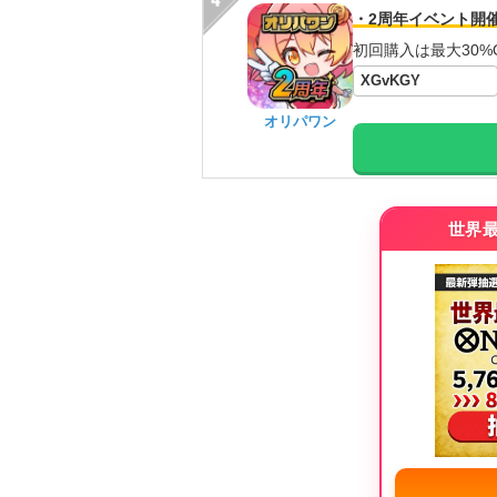
・2周年イベント開
初回購入は最大30%
XGvKGY
オリパワン
世界最