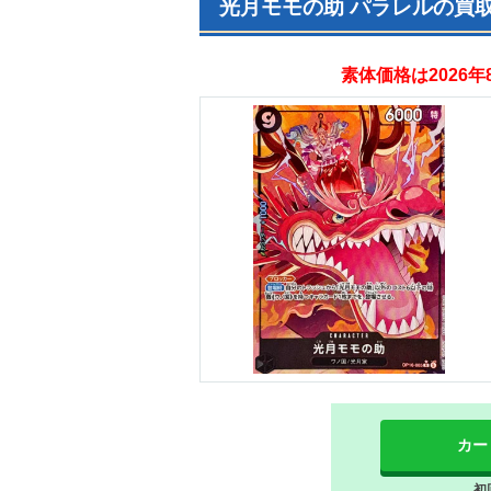
光月モモの助 パラレルの買
素体価格は2026
カー
初