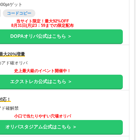
00ptゲット
コードコピー
当サイト限定！最大92%OFF
8月31日(月)23：59までの限定配布
DOPAオリパ公式はこちら ＞
最大20%増量
のアド確オリパ
史上最大級のイベント開催中！
エクストレカ公式はこちら ＞
対応！
アド確解禁
小口で当たりやすい穴場オリパ
オリパスタジアム公式はこちら ＞