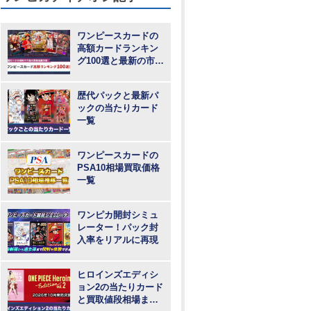
ワンピースカードの
高額カードランキン
グ100選と最新の市場
動向
歴代パックと最新パ
ックの当たりカード
一覧
ワンピースカードの
PSA10相場買取価格
一覧
ワンピカ開封シミュ
レーター！パック封
入率をリアルに再現
ヒロインズエディシ
ョン2の当たりカード
と買取値段相場まと