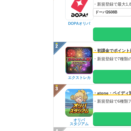
・新規登録で最大1,8
ドーパ2608B
DOPAオリパ
・初課金でポイント
・新規登録で7種類
エクストレカ
・atone・ペイディ
・新規登録で6種類
オリパ
スタジアム