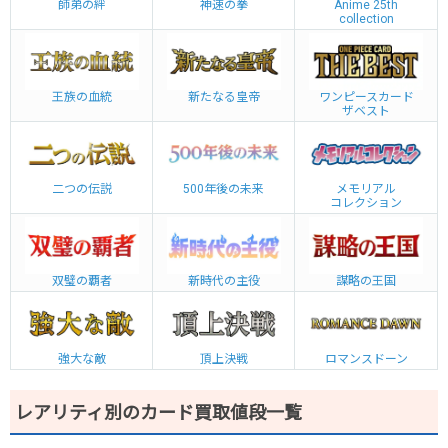
師弟の絆
神速の拳
Anime 25th
collection
王族の血統
新たなる皇帝
ワンピースカード
ザベスト
二つの伝説
500年後の未来
メモリアル
コレクション
双璧の覇者
新時代の主役
謀略の王国
強大な敵
頂上決戦
ロマンスドーン
レアリティ別のカード買取値段一覧