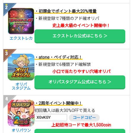
・初課金でポイント最大20%増量
・新規登録で7種類のアド確オリパ
史上最大級のイベント開催中！
エクストレカ公式はこちら ＞
エクストレカ
・atone・ペイディ対応！
・新規登録で6種類アド確解禁
小口で当たりやすい穴場オリパ
オリパスタジアム公式はこちら ＞
オリパ
スタジアム
・2周年イベント開催中！
初回購入は最大30%OFFで買える
XGvKGY
コードコピー
上記招待コードで最大1,500coin
オリパワン