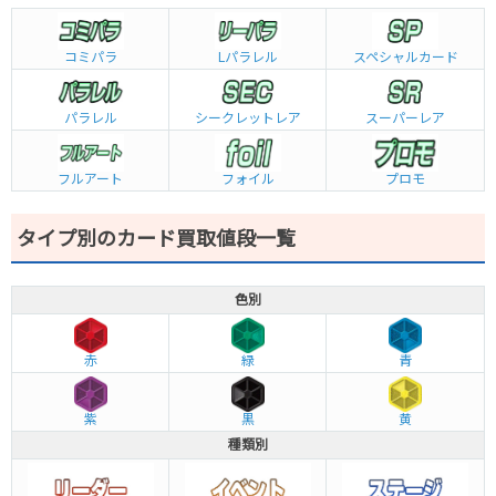
コミパラ
L
パラレル
スペシャルカード
パラレル
シークレットレア
スーパーレア
フルアート
フォイル
プロモ
タイプ別のカード買取値段一覧
色別
赤
緑
青
紫
黒
黄
種類別