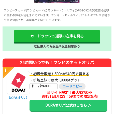
ワンピースカード(ワンピカード)のモンキー・D・ルフィ(OP04-090)の買取価格推移
と最新の値段相場をまとめています。モンキー・D・ルフィ パラレルのフリマ価格や
今後の値段予想、高騰理由を紹介しています。
カードラッシュ通販の在庫を見る
初回購入のみ返品や返金制度あり
24時間いつでも！ワンピのネットオリパ
・初課金限定！500ptが40円で買える
・新規登録で最大1,800ptゲット
ドーパ2608B
コードコピー
当サイト限定！最大92%OFF
8月31日(月)23：59までの限定配布
DOPAオリパ
DOPAオリパ公式はこちら ＞