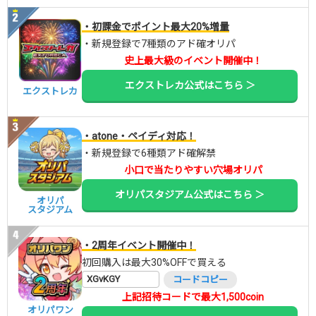
・初課金でポイント最大20%増量
・新規登録で7種類のアド確オリパ
史上最大級のイベント開催中！
エクストレカ公式はこちら ＞
エクストレカ
・atone・ペイディ対応！
・新規登録で6種類アド確解禁
小口で当たりやすい穴場オリパ
オリパスタジアム公式はこちら ＞
オリパ
スタジアム
・2周年イベント開催中！
初回購入は最大30%OFFで買える
XGvKGY
コードコピー
上記招待コードで最大1,500coin
オリパワン