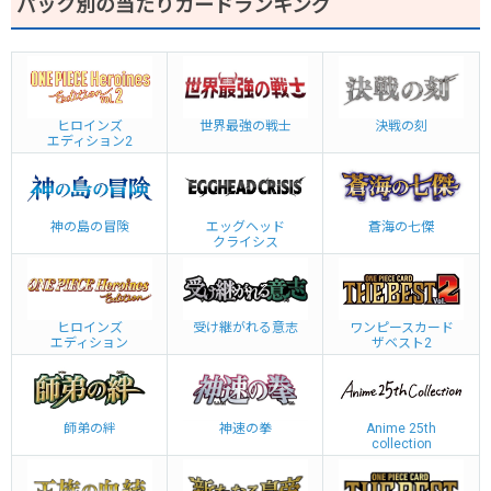
パック別の当たりカードランキング
ヒロインズ
世界最強の戦士
決戦の刻
エディション2
神の島の冒険
エッグヘッド
蒼海の七傑
クライシス
ヒロインズ
受け継がれる意志
ワンピースカード
エディション
ザベスト2
師弟の絆
神速の拳
Anime 25th
collection