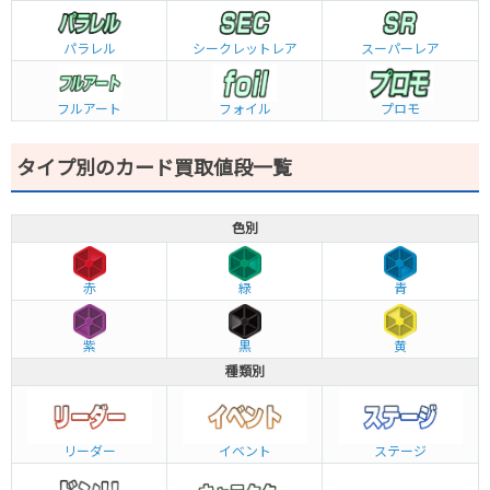
パラレル
シークレットレア
スーパーレア
フルアート
フォイル
プロモ
タイプ別のカード買取値段一覧
色別
赤
緑
青
紫
黒
黄
種類別
リーダー
イベント
ステージ