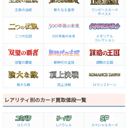
王族の血統
新たなる皇帝
ワンピースカード
ザベスト
二つの伝説
500年後の未来
メモリアル
コレクション
双璧の覇者
新時代の主役
謀略の王国
強大な敵
頂上決戦
ロマンスドーン
レアリティ別のカード買取値段一覧
コミパラ
L
パラレル
スペシャルカード