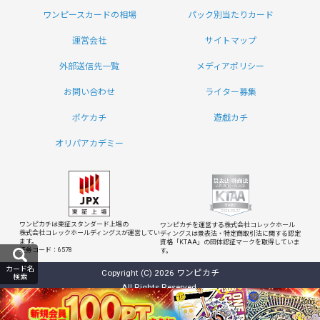
ワンピースカードの相場
パック別当たりカード
運営会社
サイトマップ
外部送信先一覧
メディアポリシー
お問い合わせ
ライター募集
ポケカチ
遊戯カチ
オリパアカデミー
ワンピカチは東証スタンダード上場の
ワンピカチを運営する株式会社コレックホール
株式会社コレックホールディングスが運営してい
ディングスは
景表法・特定商取引法に関する認定
ます。
資格「KTAA」の団体認証マークを取得していま
証券コード：6578
す。
カード名
Copyright (C) 2026 ワンピカチ
検索
All Rights Reserved.