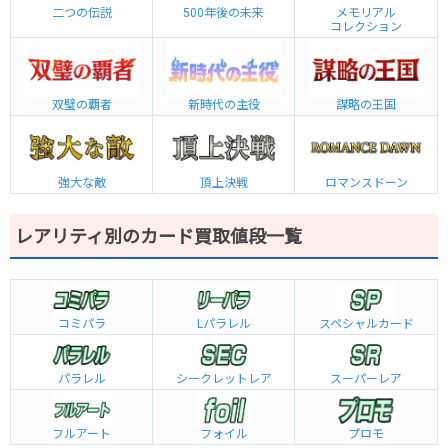
二つの伝説
500年後の未来
メモリアル
コレクション
双璧の覇者
新時代の主役
謀略の王国
強大な敵
頂上決戦
ロマンスドーン
レアリティ別のカード買取値段一覧
コミパラ
L
パラレル
スペシャルカード
パラレル
シークレットレア
スーパーレア
フルアート
フォイル
プロモ