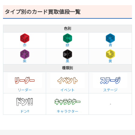
タイプ別のカード買取値段一覧
色別
赤
緑
青
紫
黒
黄
種類別
リーダー
イベント
ステージ
-
ドン!!
キャラクター