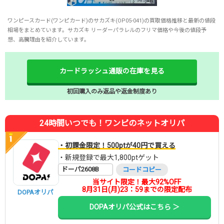
ワンピースカード(ワンピカード)のサカズキ(OP05-041)の買取価格推移と最新の値段
相場をまとめています。サカズキ リーダーパラレルのフリマ価格や今後の値段予
想、高騰理由を紹介しています。
カードラッシュ通販の在庫を見る
初回購入のみ返品や返金制度あり
24時間いつでも！ワンピのネットオリパ
・初課金限定！500ptが40円で買える
・新規登録で最大1,800ptゲット
ドーパ2608B
コードコピー
当サイト限定！最大92%OFF
8月31日(月)23：59までの限定配布
DOPAオリパ
DOPAオリパ公式はこちら ＞