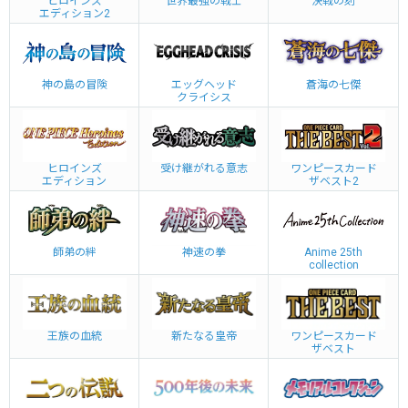
ヒロインズ
世界最強の戦士
決戦の刻
エディション2
神の島の冒険
エッグヘッド
蒼海の七傑
クライシス
ヒロインズ
受け継がれる意志
ワンピースカード
エディション
ザベスト2
師弟の絆
神速の拳
Anime 25th
collection
王族の血統
新たなる皇帝
ワンピースカード
ザベスト