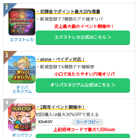
・初課金でポイント最大20%増量
・新規登録で7種類のアド確オリパ
史上最大級のイベント開催中！
エクストレカ公式はこちら ＞
エクストレカ
・atone・ペイディ対応！
・新規登録で6種類アド確解禁
小口で当たりやすい穴場オリパ
オリパスタジアム公式はこちら ＞
オリパ
スタジアム
・2周年イベント開催中！
初回購入は最大30%OFFで買える
XGvKGY
コードコピー
上記招待コードで最大1,500coin
オリパワン