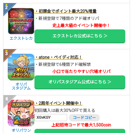
・初課金でポイント最大20%増量
・新規登録で7種類のアド確オリパ
史上最大級のイベント開催中！
エクストレカ公式はこちら ＞
エクストレカ
・atone・ペイディ対応！
・新規登録で6種類アド確解禁
小口で当たりやすい穴場オリパ
オリパスタジアム公式はこちら ＞
オリパ
スタジアム
・2周年イベント開催中！
初回購入は最大30%OFFで買える
XGvKGY
コードコピー
上記招待コードで最大1,500coin
オリパワン