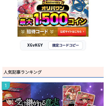
2026.1.5
300円
480円
400～500円
2025.12.25
300円
480円
400～500円
2025.12.15
300円
480円
400～500円
2025.12.5
300円
480円
400～500円
2025.11.25
300円
480円
400～500円
2025.11.15
300円
480円
400～500円
2025.11.5
300円
480円
400～500円
XGvKGY
限定コードコピー
2025.10.25
200円
480円
400～500円
発売日初動
-円
-円
-円
人気記事ランキング