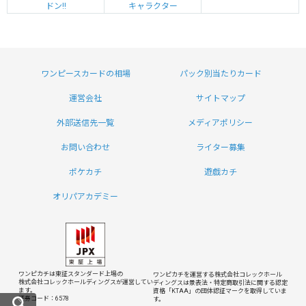
ドン!!
キャラクター
ワンピースカードの相場
パック別当たりカード
運営会社
サイトマップ
外部送信先一覧
メディアポリシー
お問い合わせ
ライター募集
ポケカチ
遊戯カチ
オリパアカデミー
ワンピカチは東証スタンダード上場の
ワンピカチを運営する株式会社コレックホール
株式会社コレックホールディングスが運営してい
ディングスは
景表法・特定商取引法に関する認定
ます。
資格「KTAA」の団体認証マークを取得していま
証券コード：6578
す。