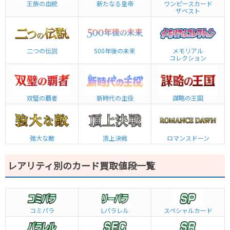
王族の血統
新たなる皇帝
ワンピースカード
ザベスト
二つの伝説
500年後の未来
メモリアル
コレクション
双璧の覇者
新時代の主役
謀略の王国
強大な敵
頂上決戦
ロマンスドーン
レアリティ別のカード買取値段一覧
コミパラ
L
パラレル
スペシャルカード