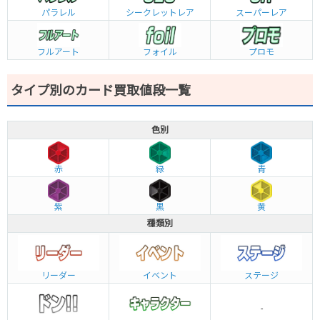
パラレル
シークレットレア
スーパーレア
フルアート
フォイル
プロモ
タイプ別のカード買取値段一覧
色別
赤
緑
青
紫
黒
黄
種類別
リーダー
イベント
ステージ
-