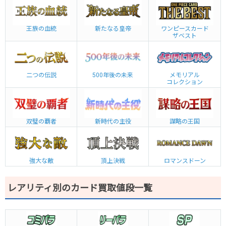
王族の血統
新たなる皇帝
ワンピースカード
ザベスト
二つの伝説
500年後の未来
メモリアル
コレクション
双璧の覇者
新時代の主役
謀略の王国
強大な敵
頂上決戦
ロマンスドーン
レアリティ別のカード買取値段一覧