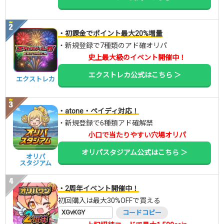
・初課金でポイント最大20%増量
・新規登録で7種類のアド確オリパ
史上最大級のイベント開催中！
エクストレカ公式はこちら ＞
エクストレカ
・atone・ペイディ対応！
・新規登録で6種類アド確解禁
小口で当たりやすい穴場オリパ
オリパスタジアム公式はこちら ＞
オリパ
スタジアム
・2周年イベント開催中！
初回購入は最大30%OFFで買える
XGvKGY
コードコピー