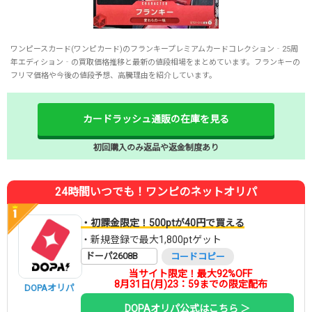
ワンピースカード(ワンピカード)のフランキープレミアムカードコレクション‐25周
年エディション‐の買取価格推移と最新の値段相場をまとめています。フランキーの
フリマ価格や今後の値段予想、高騰理由を紹介しています。
カードラッシュ通販の在庫を見る
初回購入のみ返品や返金制度あり
24時間いつでも！ワンピのネットオリパ
・初課金限定！500ptが40円で買える
・新規登録で最大1,800ptゲット
ドーパ2608B
コードコピー
当サイト限定！最大92%OFF
8月31日(月)23：59までの限定配布
DOPAオリパ
DOPAオリパ公式はこちら ＞