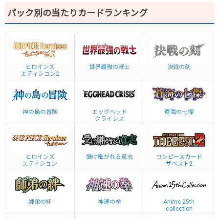
パック別の当たりカードランキング
ヒロインズ
世界最強の戦士
決戦の刻
エディション2
神の島の冒険
エッグヘッド
蒼海の七傑
クライシス
ヒロインズ
受け継がれる意志
ワンピースカード
エディション
ザベスト2
師弟の絆
神速の拳
Anime 25th
collection