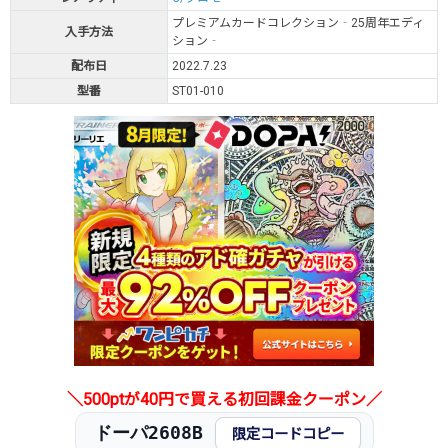
プレミアムカードコレクション‐25周年エディ
入手方法
ション‐
配布日
2022.7.23
型番
ST01-010
＼500ptが40円で買える初回課金クーポン／
ドーパ2608B
限定コードコピー