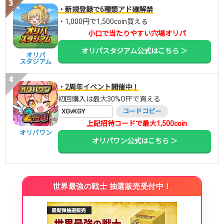
・新規登録で6種類アド確解禁
・1,000円で1,500coin買える
小口で当たりやすい穴場オリパ
オリパスタジアム公式はこちら ＞
オリパ
スタジアム
・2周年イベント開催中！
初回購入は最大30%OFFで買える
XGvKGY
コードコピー
上記招待コードで最大1,500coin
オリパワン
オリパワン公式はこちら ＞
世界最強の戦士 抽選販売受付中！