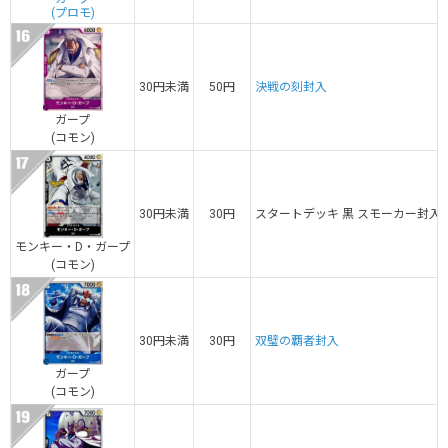
(プロモ)
30円未満
50円
決戦の刻封入
ガープ
(コモン)
30円未満
30円
スタートデッキ 黒 スモーカー封入
モンキー・D・ガープ
(コモン)
30円未満
30円
双璧の覇者封入
ガープ
(コモン)