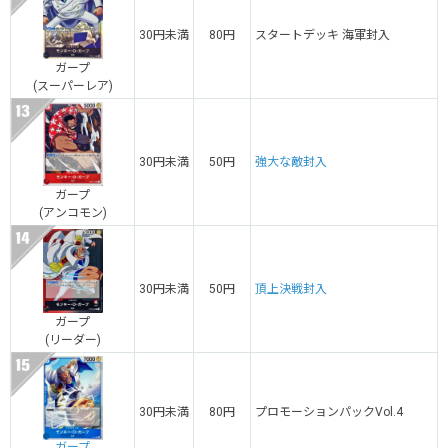
30円未満
80円
スタートデッキ 海軍封入
ガープ
(スーパーレア)
30円未満
50円
強大な敵封入
ガープ
(アンコモン)
30円未満
50円
頂上決戦封入
ガープ
(リーダー)
30円未満
80円
プロモーションパックVol.4
ガープ