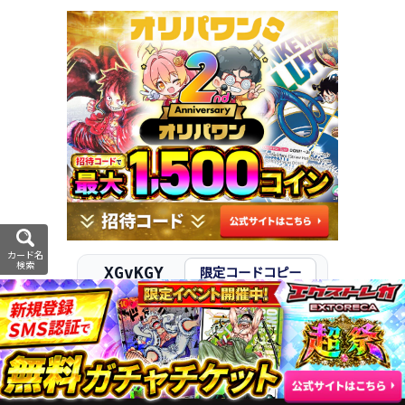
カード名
検索
XGvKGY
限定コードコピー
モンキー・D・ガープの黄色カード一覧