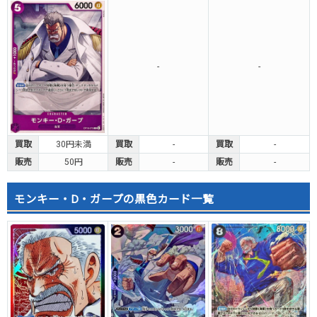
-
-
買取
30円未満
買取
-
買取
-
販売
50円
販売
-
販売
-
モンキー・D・ガープの黒色カード一覧