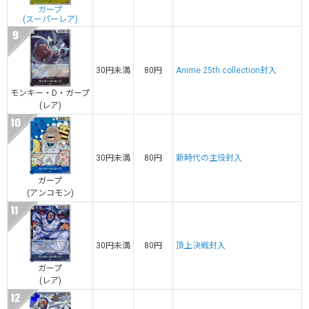
ガープ
(スーパーレア)
30円未満
80円
Anime 25th collection封入
モンキー・D・ガープ
(レア)
30円未満
80円
新時代の主役封入
ガープ
(アンコモン)
30円未満
80円
頂上決戦封入
ガープ
(レア)