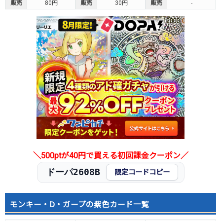
販売
80円
販売
30円
販売
-
＼500ptが40円で買える初回課金クーポン／
ドーパ2608B
限定コードコピー
モンキー・D・ガープの紫色カード一覧