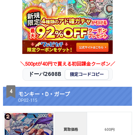
＼500ptが40円で買える初回課金クーポン／
ドーパ2608B
限定コードコピー
モンキー・D・ガープ
OP02-115
買取価格
600円