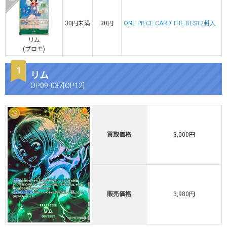
30円未満
30円
ONE PIECE CARD THE BEST2封入
リム
(プロモ)
リム
OP09-037[OP12]
買取価格
3,000円
販売価格
3,980円