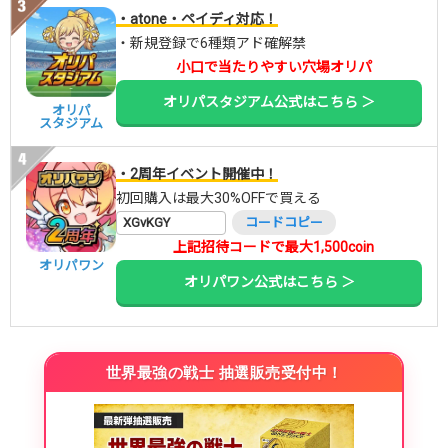
・atone・ペイディ対応！
・新規登録で6種類アド確解禁
小口で当たりやすい穴場オリパ
オリパスタジアム公式はこちら ＞
オリパ
スタジアム
・2周年イベント開催中！
初回購入は最大30%OFFで買える
XGvKGY
コードコピー
上記招待コードで最大1,500coin
オリパワン
オリパワン公式はこちら ＞
世界最強の戦士 抽選販売受付中！