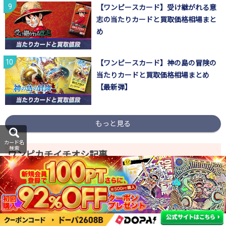
【ワンピースカード】受け継がれる意
志の当たりカードと買取価格相場まと
め
【ワンピースカード】神の島の冒険の
当たりカードと買取価格相場まとめ
【最新弾】
もっと見る
カード名
検索
ワンピカチイチオシ記事
ワンピースカードの高額カードランキ
ング100選と最新の市場動向