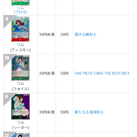
リム
(プロモ)
30円未満
50円
強大な敵封入
リム
(アンコモン)
30円未満
50円
ONE PIECE CARD THE BEST2封入
リム
(フォイル)
30円未満
50円
新たなる皇帝封入
リム
(リーダー)