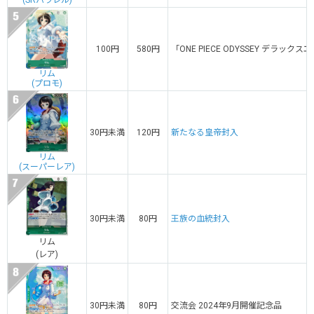
(SRパラレル)
100円
580円
「ONE PIECE ODYSSEY デラ
リム
(プロモ)
30円未満
120円
新たなる皇帝封入
リム
(スーパーレア)
30円未満
80円
王族の血統封入
リム
(レア)
30円未満
80円
交流会 2024年9月開催記念品