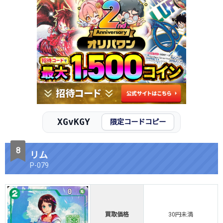
XGvKGY
限定コードコピー
リム
P-079
買取価格
30円未満