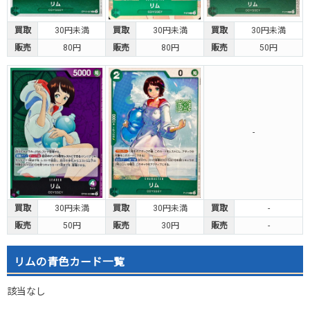
買取
30円未満
買取
30円未満
買取
30円未満
販売
80円
販売
80円
販売
50円
-
買取
30円未満
買取
30円未満
買取
-
販売
50円
販売
30円
販売
-
リムの青色カード一覧
該当なし