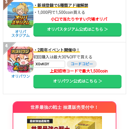
・新規登録で6種類アド確解禁
・1,000円で1,500coin買える
小口で当たりやすい穴場オリパ
オリパスタジアム公式はこちら ＞
オリパ
スタジアム
・2周年イベント開催中！
初回購入は最大30%OFFで買える
XGvKGY
コードコピー
上記招待コードで最大1,500coin
オリパワン
オリパワン公式はこちら ＞
世界最強の戦士 抽選販売受付中！