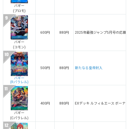
バギー
(プロモ)
600円
880円
2025年最強ジャンプ5月号の応募
バギー
(コモン)
500円
880円
新たなる皇帝封入
バギー
(Rパラレル)
400円
880円
EXデッキ ルフィ＆エース ボーナ
バギー
(Cパラレル)