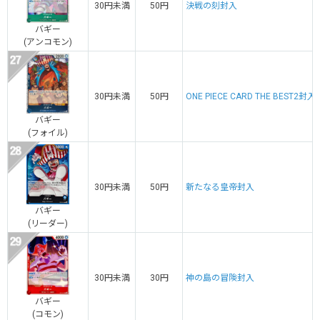
30円未満
50円
決戦の刻封入
バギー
(アンコモン)
30円未満
50円
ONE PIECE CARD THE BEST2封入
バギー
(フォイル)
30円未満
50円
新たなる皇帝封入
バギー
(リーダー)
30円未満
30円
神の島の冒険封入
バギー
(コモン)