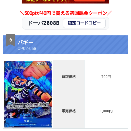
＼500ptが40円で買える初回課金クーポン／
ドーパ2608B
限定コードコピー
バギー
OP02-058
買取価格
700円
販売価格
1,080円