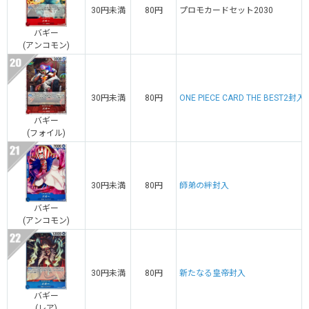
30円未満
80円
プロモカードセット2030
バギー
(アンコモン)
30円未満
80円
ONE PIECE CARD THE BEST2封入
バギー
(フォイル)
30円未満
80円
師弟の絆封入
バギー
(アンコモン)
30円未満
80円
新たなる皇帝封入
バギー
(レア)