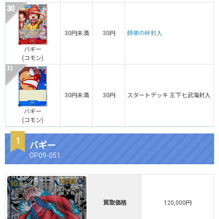
30円未満
30円
師弟の絆封入
バギー
(コモン)
30円未満
30円
スタートデッキ 王下七武海封入
バギー
(コモン)
バギー
OP09-051
買取価格
120,000円