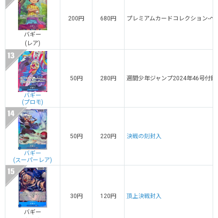
200円
680円
プレミアムカードコレクション-ベス
バギー
(レア)
50円
280円
週間少年ジャンプ2024年46号付録
バギー
(プロモ)
50円
220円
決戦の刻封入
バギー
(スーパーレア)
30円
120円
頂上決戦封入
バギー