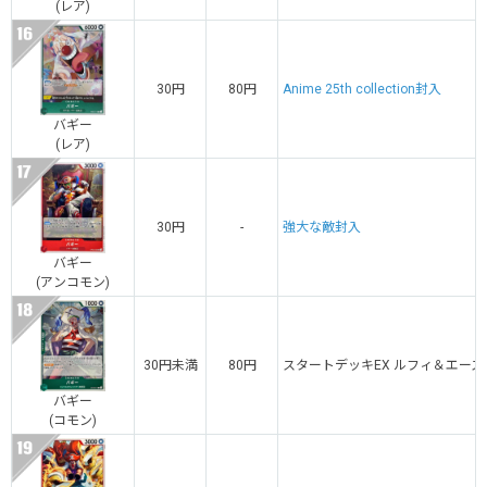
(レア)
30円
80円
Anime 25th collection封入
バギー
(レア)
30円
-
強大な敵封入
バギー
(アンコモン)
30円未満
80円
スタートデッキEX ルフィ＆エース
バギー
(コモン)