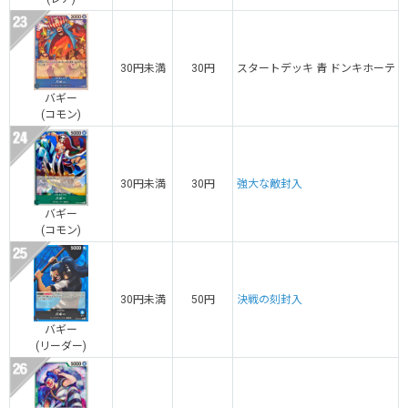
30円未満
30円
スタートデッキ 青 ドンキホーテ
バギー
(コモン)
30円未満
30円
強大な敵封入
バギー
(コモン)
30円未満
50円
決戦の刻封入
バギー
(リーダー)