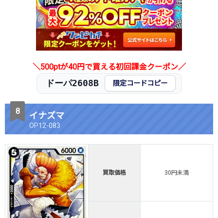
＼500ptが40円で買える初回課金クーポン／
ドーパ2608B
限定コードコピー
イナズマ
OP12-083
買取価格
30円未満