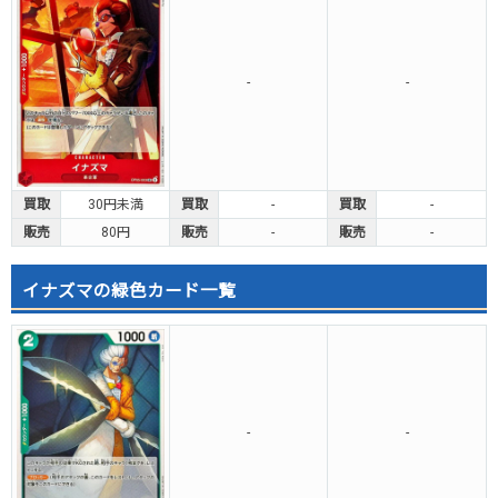
-
-
買取
30円未満
買取
-
買取
-
販売
80円
販売
-
販売
-
イナズマの緑色カード一覧
-
-