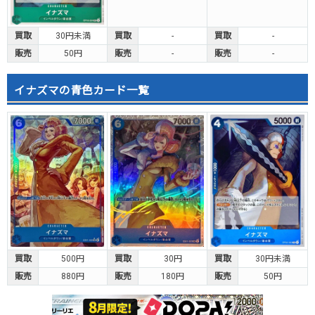
買取
30円未満
買取
-
買取
-
販売
50円
販売
-
販売
-
イナズマの青色カード一覧
買取
500円
買取
30円
買取
30円未満
販売
880円
販売
180円
販売
50円