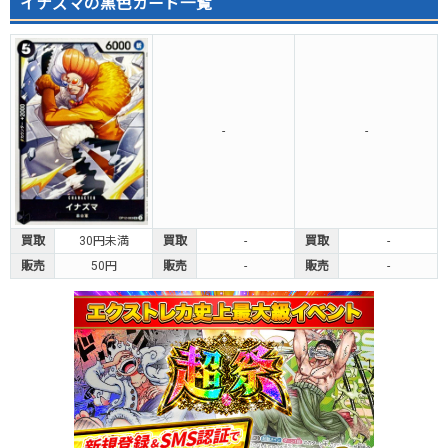
イナズマの黒色カード一覧
-
-
買取
30円未満
買取
-
買取
-
販売
50円
販売
-
販売
-