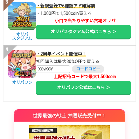
・新規登録で6種類アド確解禁
・1,000円で1,500coin買える
小口で当たりやすい穴場オリパ
オリパスタジアム公式はこちら ＞
オリパ
スタジアム
・2周年イベント開催中！
初回購入は最大30%OFFで買える
XGvKGY
コードコピー
上記招待コードで最大1,500coin
オリパワン
オリパワン公式はこちら ＞
世界最強の戦士 抽選販売受付中！