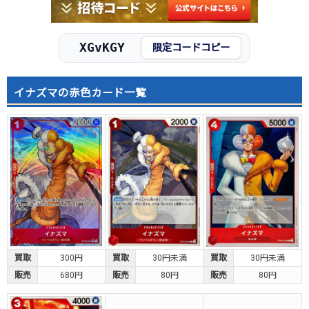
XGvKGY
限定コードコピー
イナズマの赤色カード一覧
買取
300円
買取
30円未満
買取
30円未満
販売
680円
販売
80円
販売
80円