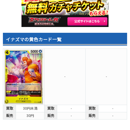
イナズマの黄色カード一覧
-
-
買取
30円未満
買取
-
買取
-
販売
30円
販売
-
販売
-