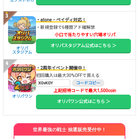
エクストレカ
・atone・ペイディ対応！
・新規登録で6種類アド確解禁
小口で当たりやすい穴場オリパ
オリパスタジアム公式はこちら ＞
オリパ
スタジアム
・2周年イベント開催中！
初回購入は最大30%OFFで買える
XGvKGY
コードコピー
上記招待コードで最大1,500coin
オリパワン
オリパワン公式はこちら ＞
世界最強の戦士 抽選販売受付中！