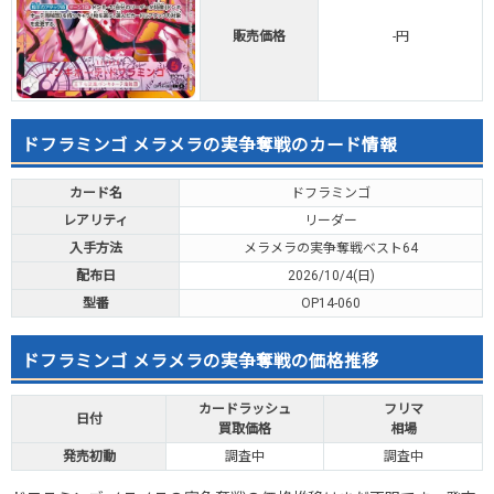
販売価格
-円
ドフラミンゴ メラメラの実争奪戦のカード情報
カード名
ドフラミンゴ
レアリティ
リーダー
入手方法
メラメラの実争奪戦ベスト64
配布日
2026/10/4(日)
型番
OP14-060
ドフラミンゴ メラメラの実争奪戦の価格推移
カードラッシュ
フリマ
日付
買取価格
相場
発売初動
調査中
調査中