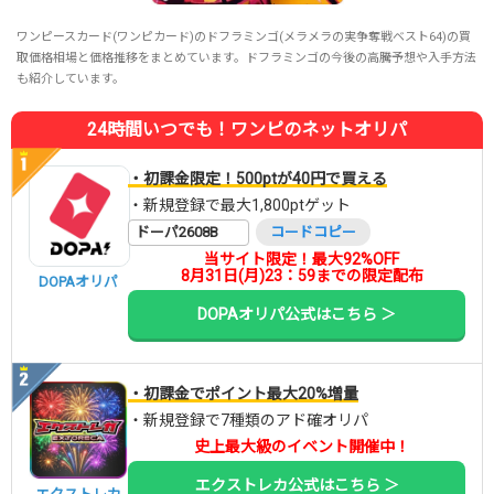
ワンピースカード(ワンピカード)のドフラミンゴ(メラメラの実争奪戦ベスト64)の買
取価格相場と価格推移をまとめています。ドフラミンゴの今後の高騰予想や入手方法
も紹介しています。
24時間いつでも！ワンピのネットオリパ
・初課金限定！500ptが40円で買える
・新規登録で最大1,800ptゲット
ドーパ2608B
コードコピー
当サイト限定！最大92%OFF
8月31日(月)23：59までの限定配布
DOPAオリパ
DOPAオリパ公式はこちら ＞
・初課金でポイント最大20%増量
・新規登録で7種類のアド確オリパ
史上最大級のイベント開催中！
エクストレカ公式はこちら ＞