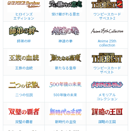
ヒロインズ
受け継がれる意志
ワンピースカード
エディション
ザベスト2
師弟の絆
神速の拳
Anime 25th
collection
王族の血統
新たなる皇帝
ワンピースカード
ザベスト
二つの伝説
500年後の未来
メモリアル
コレクション
双璧の覇者
新時代の主役
謀略の王国