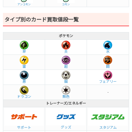
アンコモン
コモン
タイプ別のカード買取値段一覧
ポケモン
草
炎
水
雷
超
闘
悪
鋼
フェアリー
-
ドラゴン
無色
トレーナーズ/エネルギー
グッズ
サポート
スタジアム