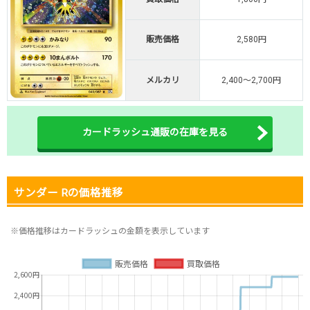
オリくじ公式はこちら ＞
オリくじ
販売価格
2,580円
・リリース1周年イベント開催中！
メルカリ
2,400～2,700円
・新規登録で最大90%OFF
初回登録で4種類アド確解放
TORAオリパ公式はこちら ＞
カードラッシュ通販の在庫を見る
TORAオリパ
サンダー Rの価格推移
※価格推移はカードラッシュの金額を表示しています