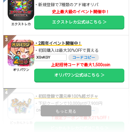
・新規登録で7種類のアド確オリパ
史上最大級のイベント開催中！
エクストレカ公式はこちら ＞
エクストレカ
・2周年イベント開催中！
・初回購入は最大30%OFFで買える
XGvKGY
コードコピー
上記招待コードで最大1,500coin
オリパワン
オリパワン公式はこちら ＞
・初回登録で還元率100%超ガチャ
・下記クーポンで10,000ptが7,900円
DNGBIF4X
コードコピー
もっと見る
↑限定クーポンで最大21%OFF！
どっかんトレカ
どっかんトレカ公式はこちら ＞