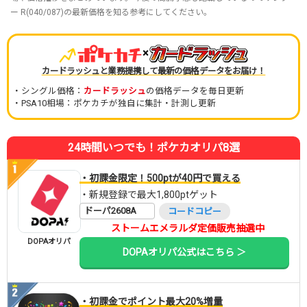
ー R(040/087)の最新価格を知る参考にしてください。
×
カードラッシュと業務提携して最新の価格データをお届け！
・シングル価格：
カードラッシュ
の価格データを毎日更新
・PSA10相場：ポケカチが独自に集計・計測し更新
24時間いつでも！ポケカオリパ8選
・初課金限定！500ptが40円で買える
・新規登録で最大1,800ptゲット
ドーパ2608A
コードコピー
ストームエメラルダ定価販売抽選中
DOPAオリパ
DOPAオリパ公式はこちら ＞
・初課金でポイント最大20%増量