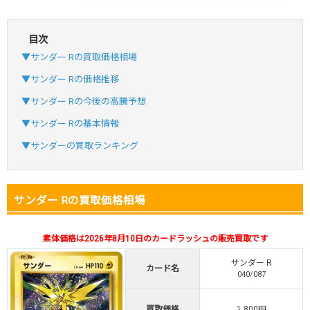
目次
・初回購入は最大90%OFF
▼サンダー Rの買取価格相場
・新規登録で6種類アド確解禁
SVGC7P
コードコピー
▼サンダー Rの価格推移
↑招待コードで最大2,000ptゲット
▼サンダー Rの今後の高騰予想
おりパンダ
おりパンダ公式はこちら ＞
▼サンダー Rの基本情報
▼サンダーの買取ランキング
・atone・ペイディ対応！
・新規登録で6種類アド確解禁
小口で当たりやすい穴場オリパ
サンダー Rの買取価格相場
オリパスタジアム公式はこちら ＞
オリパスタジアム
素体価格は2026年8月10日のカードラッシュの販売買取です
サンダー R
カード名
・新規登録で無料100連できる！
040/087
・初回購入は500coinが50円
TVCM記念！激熱イベント開催中
買取価格
1,800円