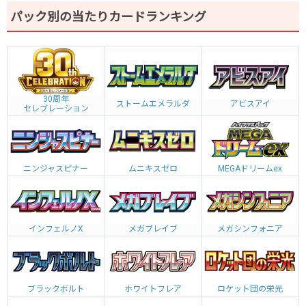
パック別の当たりカードランキング
30周年
ストームエメラルダ
アビスアイ
セレブレーション
ニンジャスピナー
ムニキスゼロ
MEGAドリームex
インフェルノX
メガブレイブ
メガシンフォニア
ブラックボルト
ホワイトフレア
ロケット団の栄光