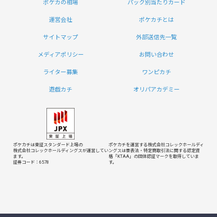
ポケカの相場
パック別当たりカード
運営会社
ポケカチとは
サイトマップ
外部送信先一覧
メディアポリシー
お問い合わせ
ライター募集
ワンピカチ
遊戯カチ
オリパアカデミー
ポケカチは東証スタンダード上場の
ポケカチを運営する株式会社コレックホールディ
株式会社コレックホールディングスが運営してい
ングスは
景表法・特定商取引法に関する認定資
ます。
格「KTAA」の団体認証マークを取得していま
証券コード：6578
す。