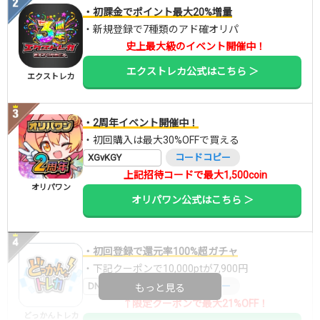
・初課金でポイント最大20%増量
・新規登録で7種類のアド確オリパ
史上最大級のイベント開催中！
エクストレカ公式はこちら ＞
エクストレカ
・2周年イベント開催中！
・初回購入は最大30%OFFで買える
XGvKGY
コードコピー
上記招待コードで最大1,500coin
オリパワン
オリパワン公式はこちら ＞
・初回登録で還元率100%超ガチャ
・下記クーポンで10,000ptが7,900円
DNGBIF4X
コードコピー
もっと見る
↑限定クーポンで最大21%OFF！
どっかんトレカ