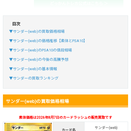
どっかんトレカ公式はこちら ＞
目次
・初回購入は最大90%OFF
▼サンダー(web)の買取価格相場
・新規登録で6種類アド確解禁
SVGC7P
コードコピー
▼サンダー(web)の価格推移【素体とPSA10】
↑招待コードで最大2,000ptゲット
▼サンダー(web)のPSA10の値段相場
おりパンダ
おりパンダ公式はこちら ＞
▼サンダー(web)の今後の高騰予想
▼サンダー(web)の基本情報
・新規登録で6種類アド確解禁
▼サンダーの買取ランキング
・1,000円で1,500coin買える
小口で当たりやすい穴場オリパ
サンダー(web)の買取価格相場
オリパスタジアム公式はこちら ＞
オリパスタジアム
素体価格は2026年8月7日のカードラッシュの販売買取です
・初回購入は500coinが50円
サンダー(web)
・新規限定！8種類の激熱オリパ
カード名