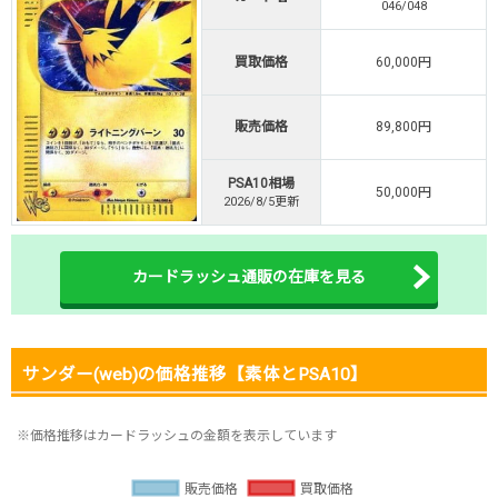
046/048
新規登録で無料100連できる
オリくじ公式はこちら ＞
買取価格
60,000円
オリくじ
販売価格
89,800円
・リリース1周年イベント開催中！
・新規登録で最大90%OFF
PSA10相場
初回登録で4種類アド確解放
50,000円
2026/8/5更新
TORAオリパ公式はこちら ＞
TORAオリパ
カードラッシュ通販の在庫を見る
サンダー(web)の価格推移【素体とPSA10】
※価格推移はカードラッシュの金額を表示しています