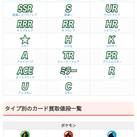
色違いスーパーレア
色違い
ウルトラレア
トリプルレア
ダブルレア
ハイパーレア
スター
ひかる
かがやく
アメイジング
トレーナーズレア
プリズムスター
エーススペック
ミラー
レア
-
アンコモン
コモン
タイプ別のカード買取値段一覧
ポケモン