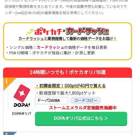
ポケカ(ポケモンカード)のサンダー(web)の買取相場や価格推移、PSA10の値
段相場や取得枚数をまとめています。今後の高騰予想も記載しているのでサ
ンダー(web)(046/048)の最新価格を知る参考にしてください。
×
カードラッシュと業務提携して最新の価格データをお届け！
・シングル価格：
カードラッシュ
の価格データを毎日更新
・PSA10相場：ポケカチが独自に集計・計測し更新
24時間いつでも！ポケカオリパ8選
・初課金限定！500ptが40円で買える
・新規登録で最大1,800ptゲット
ドーパ2608A
コードコピー
ストームエメラルダ定価販売抽選中
DOPAオリパ
DOPAオリパ公式はこちら ＞