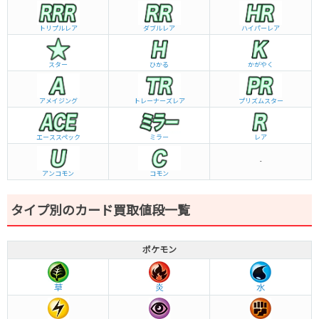
トリプルレア
ダブルレア
ハイパーレア
スター
ひかる
かがやく
アメイジング
トレーナーズレア
プリズムスター
エーススペック
ミラー
レア
-
アンコモン
コモン
タイプ別のカード買取値段一覧
ポケモン
草
炎
水