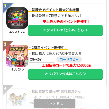
・初課金でポイント最大20%増量
・新規登録で7種類のアド確オリパ
史上最大級のイベント開催中！
エクストレカ公式はこちら ＞
エクストレカ
・2周年イベント開催中！
・初回購入は最大30%OFFで買える
XGvKGY
コードコピー
上記招待コードで最大1,500coin
オリパワン
オリパワン公式はこちら ＞
・初回登録で還元率100%超ガチャ
・下記クーポンで10,000ptが7,900円
DNGBIF4X
コードコピー
もっと見る