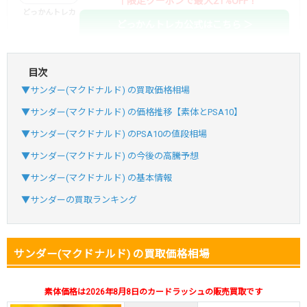
↑限定クーポンで最大21%OFF！
どっかんトレカ
どっかんトレカ公式はこちら ＞
目次
・初回購入は最大90%OFF
▼サンダー(マクドナルド) の買取価格相場
・新規登録で6種類アド確解禁
SVGC7P
コードコピー
▼サンダー(マクドナルド) の価格推移【素体とPSA10】
↑招待コードで最大2,000ptゲット
▼サンダー(マクドナルド) のPSA10の値段相場
おりパンダ
おりパンダ公式はこちら ＞
▼サンダー(マクドナルド) の今後の高騰予想
▼サンダー(マクドナルド) の基本情報
・atone・ペイディ対応！
▼サンダーの買取ランキング
・新規登録で6種類アド確解禁
小口で当たりやすい穴場オリパ
サンダー(マクドナルド) の買取価格相場
オリパスタジアム公式はこちら ＞
オリパスタジアム
素体価格は2026年8月8日のカードラッシュの販売買取です
・新規登録で無料100連できる！