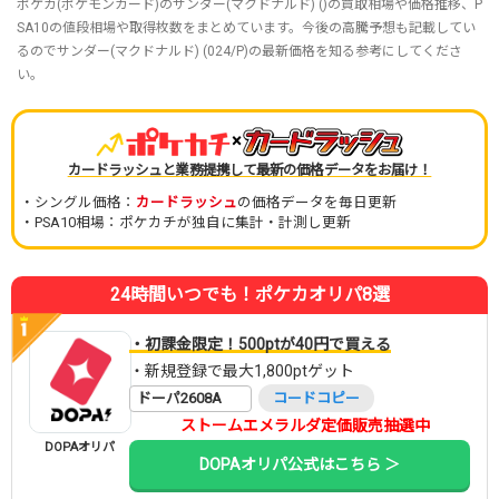
ポケカ(ポケモンカード)のサンダー(マクドナルド) ()の買取相場や価格推移、P
SA10の値段相場や取得枚数をまとめています。今後の高騰予想も記載してい
るのでサンダー(マクドナルド) (024/P)の最新価格を知る参考にしてくださ
い。
×
カードラッシュと業務提携して最新の価格データをお届け！
・シングル価格：
カードラッシュ
の価格データを毎日更新
・PSA10相場：ポケカチが独自に集計・計測し更新
24時間いつでも！ポケカオリパ8選
・初課金限定！500ptが40円で買える
・新規登録で最大1,800ptゲット
ドーパ2608A
コードコピー
ストームエメラルダ定価販売抽選中
DOPAオリパ
DOPAオリパ公式はこちら ＞