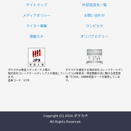
サイトマップ
外部送信先一覧
メディアポリシー
お問い合わせ
ライター募集
ワンピカチ
遊戯カチ
オリパアカデミー
ポケカチは東証スタンダード上場の
ポケカチを運営する株式会社コレックホールディ
株式会社コレックホールディングスが運営してい
ングスは
景表法・特定商取引法に関する認定資
ます。
格「KTAA」の団体認証マークを取得していま
証券コード：6578
す。
Copyright (C) 2026 ポケカチ
All Rights Reserved.