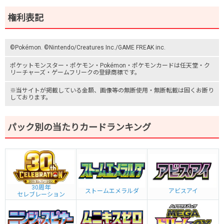
権利表記
©Pokémon. ©Nintendo/Creatures Inc./GAME FREAK inc.
ポケットモンスター
・ポケモン・Pokémon・
ポケモンカード
は任天堂・
ク
リーチャーズ
・
ゲームフリーク
の登録商標です。
※当サイトが掲載している金額、画像等の無断使用・無断転載は固くお断り
しております。
パック別の当たりカードランキング
30周年
ストームエメラルダ
アビスアイ
セレブレーション