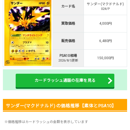
サンダー(マクドナルド)
・初回購入は500coinが50円
カード名
024/P
TVCM記念！激熱イベント開催中
オリくじ公式はこちら ＞
買取価格
4,000円
オリくじ
販売価格
6,480円
・リリース1周年イベント開催中！
・新規登録で最大90%OFF
PSA10相場
初回登録で4種類アド確解放
150,000円
2026/8/5更新
TORAオリパ公式はこちら ＞
TORAオリパ
カードラッシュ通販の在庫を見る
サンダー(マクドナルド) の価格推移【素体とPSA10】
※価格推移はカードラッシュの金額を表示しています