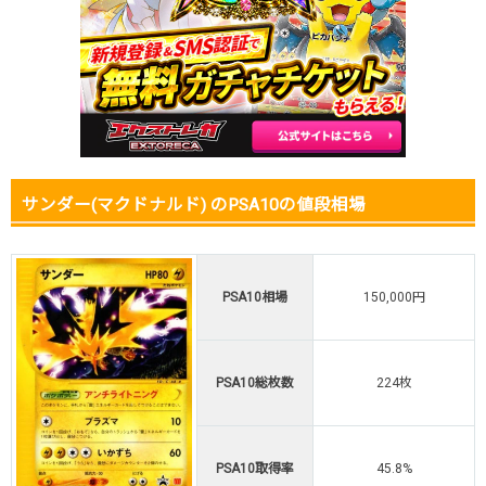
サンダー(マクドナルド) のPSA10の値段相場
PSA10相場
150,000円
PSA10総枚数
224枚
PSA10取得率
45.8%