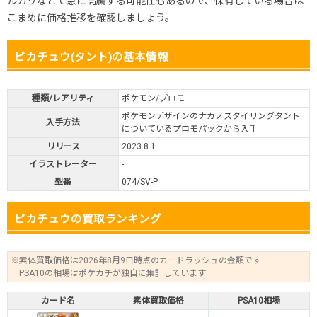
ルカリなどで急に高騰する可能性もあるので、保有している場合は
こまめに価格推移を確認しましょう。
ピカチュウ(タント)の基本情報
種類/レアリティ
ポケモン/プロモ
ポケモンデザインのナカノスタイリングタント
入手方法
についているプロモパックから入手
リリース
2023.8.1
イラストレーター
-
型番
074/SV-P
ピカチュウの買取ランキング
※素体買取価格は2026年8月9日時点のカードラッシュの金額です
PSA10の相場はポケカチが独自に集計しています
カード名
素体買取価格
PSA10相場