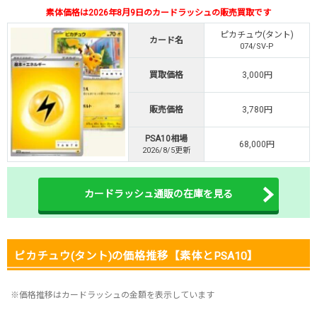
素体価格は2026年8月9日のカードラッシュの販売買取です
オリくじ公式はこちら ＞
オリくじ
ピカチュウ(タント)
カード名
074/SV-P
・リリース1周年イベント開催中！
買取価格
3,000円
・新規登録で最大90%OFF
初回登録で4種類アド確解放
販売価格
3,780円
TORAオリパ公式はこちら ＞
TORAオリパ
PSA10相場
68,000円
2026/8/5更新
カードラッシュ通販の在庫を見る
ピカチュウ(タント)の価格推移【素体とPSA10】
※価格推移はカードラッシュの金額を表示しています