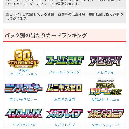
ポケットモンスター
・ポケモン・Pokémon・
ポケモンカード
は任天堂・
ク
リーチャーズ
・
ゲームフリーク
の登録商標です。
※当サイトが掲載している金額、画像等の無断使用・無断転載は固くお断り
しております。
パック別の当たりカードランキング
30周年
ストームエメラルダ
アビスアイ
セレブレーション
ニンジャスピナー
ムニキスゼロ
MEGAドリームex
インフェルノX
メガブレイブ
メガシンフォニア