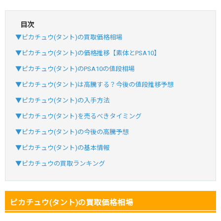
目次
・初回購入は最大90%OFF
▼ピカチュウ(タント)の買取価格相場
・新規登録で6種類アド確解禁
SVGC7P
コードコピー
▼ピカチュウ(タント)の価格推移【素体とPSA10】
↑招待コードで最大2,000ptゲット
▼ピカチュウ(タント)のPSA10の値段相場
おりパンダ
おりパンダ公式はこちら ＞
▼ピカチュウ(タント)は高騰する？今後の値段推移予想
▼ピカチュウ(タント)の入手方法
・atone・ペイディ対応！
▼ピカチュウ(タント)を売るべきタイミング
・新規登録で6種類アド確解禁
▼ピカチュウ(タント)の今後の高騰予想
小口で当たりやすい穴場オリパ
▼ピカチュウ(タント)の基本情報
オリパスタジアム公式はこちら ＞
オリパスタジアム
▼ピカチュウの買取ランキング
・新規登録で無料100連できる！
ピカチュウ(タント)の買取価格相場
・初回購入は500coinが50円
TVCM記念！激熱イベント開催中