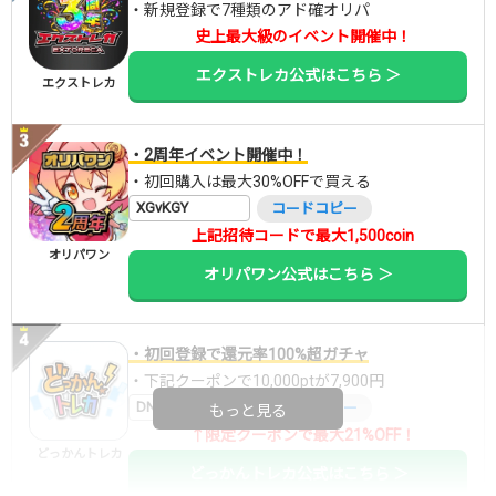
・新規登録で7種類のアド確オリパ
史上最大級のイベント開催中！
エクストレカ公式はこちら ＞
エクストレカ
・2周年イベント開催中！
・初回購入は最大30%OFFで買える
XGvKGY
コードコピー
上記招待コードで最大1,500coin
オリパワン
オリパワン公式はこちら ＞
・初回登録で還元率100%超ガチャ
・下記クーポンで10,000ptが7,900円
DNGBIF4X
コードコピー
もっと見る
↑限定クーポンで最大21%OFF！
どっかんトレカ
どっかんトレカ公式はこちら ＞