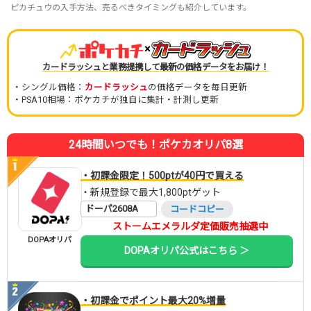
ピカチュウの入手方法、売るべきタイミングも紹介しています。
×
カードラッシュと業務提携して最新の価格データをお届け！
・シングル価格：
カードラッシュ
の価格データを毎日更新
・PSA10相場：ポケカチが独自に集計・計測し更新
24時間いつでも！ポケカオリパ8選
・初課金限定！500ptが40円で買える
・新規登録で最大1,800ptゲット
ドーパ2608A
コードコピー
ストームエメラルダ定価販売抽選中
DOPAオリパ
DOPAオリパ公式はこちら ＞
・初課金でポイント最大20%増量