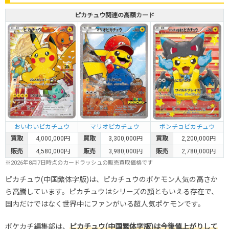
ピカチュウ関連の高額カード
おいわいピカチュウ
マリオピカチュウ
ポンチョピカチュウ
買取
4,000,000円
買取
3,300,000円
買取
2,200,000円
販売
4,580,000円
販売
3,980,000円
販売
2,780,000円
※2026年8月7日時点のカードラッシュの販売買取価格です
ピカチュウ(中国繁体字版)は、ピカチュウのポケモン人気の高さか
ら高騰しています。ピカチュウはシリーズの顔ともいえる存在で、
国内だけではなく世界中にファンがいる超人気ポケモンです。
ポケカチ編集部は、
ピカチュウ(中国繁体字版)は今後値上がりして