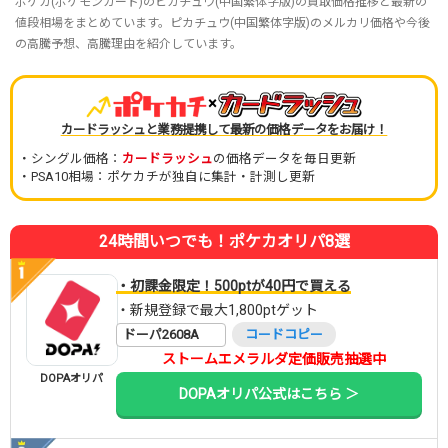
ポケカ(ポケモンカード)のピカチュウ(中国繁体字版)の買取価格推移と最新の
値段相場をまとめています。ピカチュウ(中国繁体字版)のメルカリ価格や今後
の高騰予想、高騰理由を紹介しています。
×
カードラッシュと業務提携して最新の価格データをお届け！
・シングル価格：
カードラッシュ
の価格データを毎日更新
・PSA10相場：ポケカチが独自に集計・計測し更新
24時間いつでも！ポケカオリパ8選
・初課金限定！500ptが40円で買える
・新規登録で最大1,800ptゲット
ドーパ2608A
コードコピー
ストームエメラルダ定価販売抽選中
DOPAオリパ
DOPAオリパ公式はこちら ＞