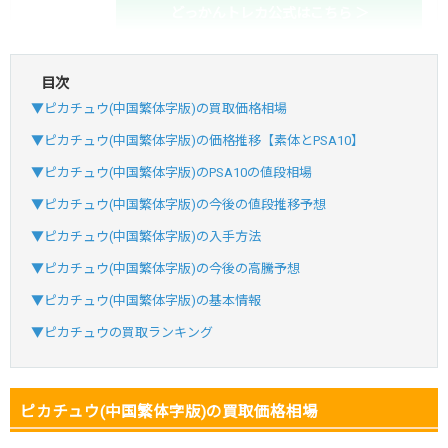
どっかんトレカ公式はこちら ＞
目次
・初回購入は最大90%OFF
▼ピカチュウ(中国繁体字版)の買取価格相場
・新規登録で6種類アド確解禁
SVGC7P
コードコピー
▼ピカチュウ(中国繁体字版)の価格推移【素体とPSA10】
↑招待コードで最大2,000ptゲット
▼ピカチュウ(中国繁体字版)のPSA10の値段相場
おりパンダ
おりパンダ公式はこちら ＞
▼ピカチュウ(中国繁体字版)の今後の値段推移予想
▼ピカチュウ(中国繁体字版)の入手方法
・atone・ペイディ対応！
▼ピカチュウ(中国繁体字版)の今後の高騰予想
・新規登録で6種類アド確解禁
▼ピカチュウ(中国繁体字版)の基本情報
小口で当たりやすい穴場オリパ
▼ピカチュウの買取ランキング
オリパスタジアム公式はこちら ＞
オリパスタジアム
ピカチュウ(中国繁体字版)の買取価格相場
・新規登録で無料100連できる！
・初回購入は500coinが50円