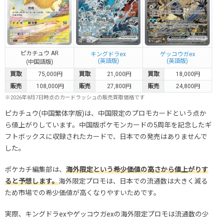
ピカチュウ AR
キングドラex
ゲッコウガex
(英語版)
(英語版)
(中国語版)
買取
75,000円
買取
21,000円
買取
18,000円
販売
108,000円
販売
27,800円
販売
24,800円
※2026年8月7日時点のカードラッシュの販売買取価格です
ピカチュウ(中国繁体字版)は、中国限定のプロモカードという点か
ら値上がりしています。中国版ポケモンカードの5周年を記念したギ
フトボックスに収録されたカードで、日本での発売はありませんで
した。
ポケカチ編集部は、
海外限定という希少価値の高さから値上がりす
ると予想します。
海外限定プロモは、日本での流通数は大きく減る
ため市場での希少価値が高くなりやすいためです。
実際、キングドラexやゲッコウガexの海外限定プロモは流通数の少