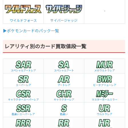
-
ワイルドフォース
サイバージャッジ
▶ポケモンカードのパック一覧
レアリティ別のカード買取値段一覧
スペシャルアートレア
スペシャルアート
メガウルトラレア
スーパーレア
アートレア
ビーダブリュー
レア
キャラクタースーパーレア
キャラクターレア
マスターボールミラー
色違いスーパーレア
色違い
ウルトラレア