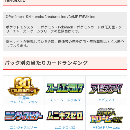
©Pokémon. ©Nintendo/Creatures Inc./GAME FREAK inc.
ポケットモンスター
・ポケモン・Pokémon・
ポケモンカード
は任天堂・
ク
リーチャーズ
・
ゲームフリーク
の登録商標です。
※当サイトが掲載している金額、画像等の無断使用・無断転載は固くお断り
しております。
パック別の当たりカードランキング
30周年
ストームエメラルダ
アビスアイ
セレブレーション
ニンジャスピナー
ムニキスゼロ
MEGAドリームex