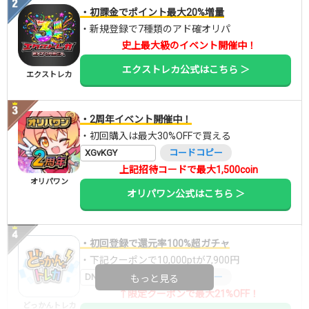
・初課金でポイント最大20%増量
・新規登録で7種類のアド確オリパ
史上最大級のイベント開催中！
エクストレカ公式はこちら ＞
エクストレカ
・2周年イベント開催中！
・初回購入は最大30%OFFで買える
XGvKGY
コードコピー
上記招待コードで最大1,500coin
オリパワン
オリパワン公式はこちら ＞
・初回登録で還元率100%超ガチャ
・下記クーポンで10,000ptが7,900円
DNGBIF4X
コードコピー
もっと見る
↑限定クーポンで最大21%OFF！
どっかんトレカ