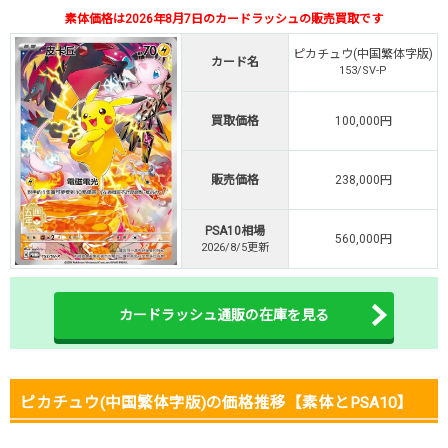
素体価格は2026年8月7日のカードラッシュの販売買取です
TVCM記念！激熱イベント開催中
オリくじ公式はこちら ＞
ピカチュウ(中国繁体字版)
カード名
オリくじ
153/SV-P
買取価格
100,000円
・リリース1周年イベント開催中！
・新規登録で最大90%OFF
初回登録で4種類アド確解放
販売価格
238,000円
TORAオリパ公式はこちら ＞
TORAオリパ
PSA10相場
560,000円
2026/8/5更新
カードラッシュ通販の在庫を見る
ピカチュウ(中国繁体字版)の価格推移【素体とPSA10】