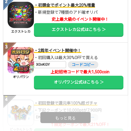
・初課金でポイント最大20%増量
・新規登録で7種類のアド確オリパ
史上最大級のイベント開催中！
エクストレカ公式はこちら ＞
エクストレカ
・2周年イベント開催中！
・初回購入は最大30%OFFで買える
XGvKGY
コードコピー
上記招待コードで最大1,500coin
オリパワン
オリパワン公式はこちら ＞
・初回登録で還元率100%超ガチャ
・下記クーポンで10,000ptが7,900円
DNGBIF4X
コードコピー
もっと見る
↑限定クーポンで最大21%OFF！
どっかんトレカ