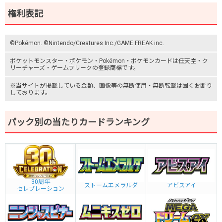
権利表記
©Pokémon. ©Nintendo/Creatures Inc./GAME FREAK inc.
ポケットモンスター
・ポケモン・Pokémon・
ポケモンカード
は任天堂・
ク
リーチャーズ
・
ゲームフリーク
の登録商標です。
※当サイトが掲載している金額、画像等の無断使用・無断転載は固くお断り
しております。
パック別の当たりカードランキング
30周年
ストームエメラルダ
アビスアイ
セレブレーション