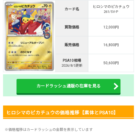
TVCM記念！激熱イベント開催中
ヒロシマのピカチュウ
カード名
261/SV-P
オリくじ公式はこちら ＞
オリくじ
買取価格
12,000円
・リリース1周年イベント開催中！
販売価格
16,800円
・新規登録で最大90%OFF
初回登録で4種類アド確解放
PSA10相場
50,600円
TORAオリパ公式はこちら ＞
2026/8/5更新
TORAオリパ
カードラッシュ通販の在庫を見る
ヒロシマのピカチュウの価格推移【素体とPSA10】
※価格推移はカードラッシュの金額を表示しています