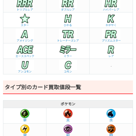
トリプルレア
ダブルレア
ハイパーレア
スター
ひかる
かがやく
アメイジング
トレーナーズレア
プリズムスター
エーススペック
ミラー
レア
-
アンコモン
コモン
タイプ別のカード買取値段一覧
ポケモン
草
炎
水
雷
超
闘