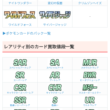
ナイトワンダラー
変幻の仮面
クリムゾンヘイズ
-
ワイルドフォース
サイバージャッジ
▶ポケモンカードのパック一覧
レアリティ別のカード買取値段一覧
スペシャルアートレア
スペシャルアート
メガウルトラレア
スーパーレア
アートレア
ビーダブリュー
レア
キャラクタースーパーレア
キャラクターレア
マスターボールミラー
色違いスーパーレア
色違い
ウルトラレア