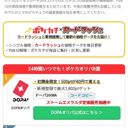
ポケカ(ポケモンカード)のヒロシマのピカチュウの買取相場や価格推移、PSA
10の値段相場や取得枚数をまとめています。今後の高騰予想も記載している
のでヒロシマのピカチュウの最新価格を知る参考にしてください。
×
カードラッシュと業務提携して最新の価格データをお届け！
・シングル価格：
カードラッシュ
の価格データを毎日更新
・PSA10相場：ポケカチが独自に集計・計測し更新
24時間いつでも！ポケカオリパ8選
・初課金限定！500ptが40円で買える
・新規登録で最大1,800ptゲット
ドーパ2608A
コードコピー
ストームエメラルダ定価販売抽選中
DOPAオリパ
DOPAオリパ公式はこちら ＞