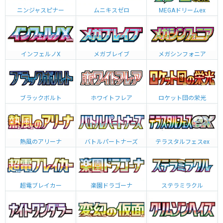
ニンジャスピナー
ムニキスゼロ
MEGAドリームex
インフェルノX
メガブレイブ
メガシンフォニア
ブラックボルト
ホワイトフレア
ロケット団の栄光
熱風のアリーナ
バトルパートナーズ
テラスタルフェスex
超電ブレイカー
楽園ドラゴーナ
ステラミラクル