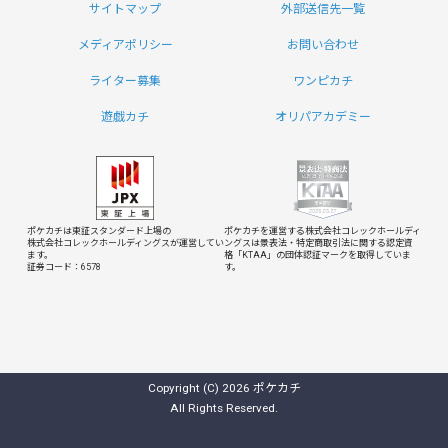
サイトマップ
外部送信先一覧
メディアポリシー
お問い合わせ
ライター募集
ワンピカチ
遊戯カチ
オリパアカデミー
ポケカチは東証スタンダード上場の
ポケカチを運営する株式会社コレックホールディ
株式会社コレックホールディングスが運営してい
ングスは
景表法・特定商取引法に関する認定資
ます。
格「KTAA」の団体認証マークを取得していま
証券コード：6578
す。
Copyright (C) 2026 ポケカチ
All Rights Reserved.