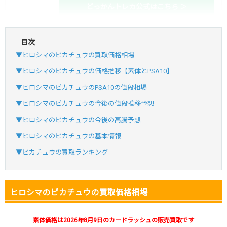
どっかんトレカ公式はこちら ＞
目次
・初回購入は最大90%OFF
▼ヒロシマのピカチュウの買取価格相場
・新規登録で6種類アド確解禁
SVGC7P
コードコピー
▼ヒロシマのピカチュウの価格推移【素体とPSA10】
↑招待コードで最大2,000ptゲット
▼ヒロシマのピカチュウのPSA10の値段相場
おりパンダ
おりパンダ公式はこちら ＞
▼ヒロシマのピカチュウの今後の値段推移予想
▼ヒロシマのピカチュウの今後の高騰予想
・atone・ペイディ対応！
▼ヒロシマのピカチュウの基本情報
・新規登録で6種類アド確解禁
▼ピカチュウの買取ランキング
小口で当たりやすい穴場オリパ
オリパスタジアム公式はこちら ＞
オリパスタジアム
ヒロシマのピカチュウの買取価格相場
・新規登録で無料100連できる！
素体価格は2026年8月9日のカードラッシュの販売買取です
・初回購入は500coinが50円