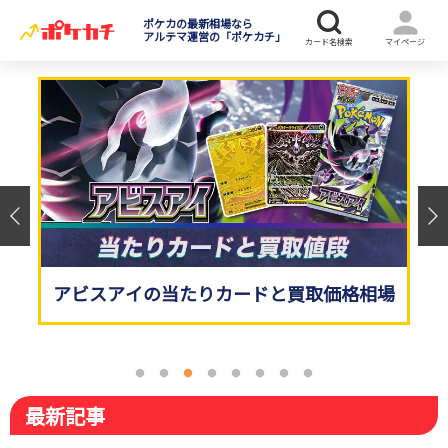
ポケカの最新相場なら
アルテマ運営の「ポケカチ」
ストームエメラルダの当たりカードと買取
30周年セレブレーションの当たりカード
アビスアイの当たりカードと買取価格相場
ニンジャスピナーの当たりカードと買取価
スタートデッキ100バトルコレクションの
ポケモンカード高額買取ランキング300
ポケカ新弾発売スケジュールまとめ！新作
【毎日更新】ポケカ相場平均！買取上位
価格相場
と買取価格予想
格相場
当たりデッキと買取価格
選！
商品を発売日別に紹介
500枚の相場推移
最新記事