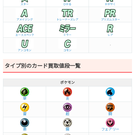
スター
ひかる
かがやく
アメイジング
トレーナーズレア
プリズムスター
エーススペック
ミラー
レア
-
アンコモン
コモン
タイプ別のカード買取値段一覧
ポケモン
草
炎
水
雷
超
闘
悪
鋼
フェアリー