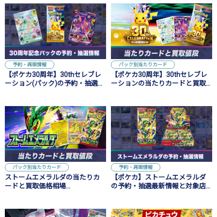
予約・再販情報
パック別当たりカード
【ポケカ30周年】30thセレブレ
【ポケカ30周年】30thセレブレ
ーション(パック)の予約・抽選最
ーションの当たりカードと買取
新情報と対象店舗まとめ
価格や高騰予想！
パック別当たりカード
予約・再販情報
ストームエメラルダの当たりカ
【ポケカ】ストームエメラルダ
ードと買取価格相場
の予約・抽選最新情報と対象店
【MUR/SAR/SR/AR】
舗まとめ