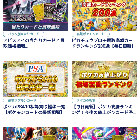
パック別当たりカード
高額ポケモンカード
アビスアイの当たりカードと買
ピカチュウプロモ買取高額カー
取価格相場
ドランキング200選【毎日更新】
【MUR/SAR/SR/AR】
高額ポケモンカード
ポケカの相場
ポケカPSA10相場買取推移一覧
【毎日更新】ポケカ高騰ランキ
【ポケモンカードの最新相場】
ング！今後の値上がりカード予
想や高騰理由