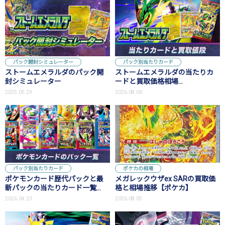
パック開封シミュレーター
パック別当たりカード
ストームエメラルダのパック開
ストームエメラルダの当たりカ
封シミュレーター
ードと買取価格相場
【MUR/SAR/SR/AR】
2025.05.29
2026.08.06
パック別当たりカード
ポケカの相場
ポケモンカード歴代パックと最
メガレックウザex SARの買取価
新パックの当たりカード一覧
格と相場推移【ポケカ】
【ポケカ】
2026.04.23
2026.08.05