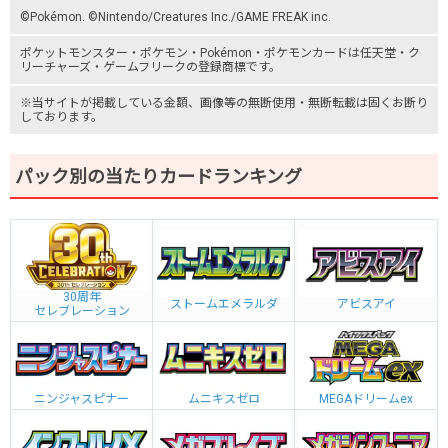
©Pokémon. ©Nintendo/Creatures Inc./GAME FREAK inc.
ポケットモンスター
・ポケモン・Pokémon・
ポケモンカード
は任天堂・
ク
リーチャーズ
・
ゲームフリーク
の登録商標です。
※当サイトが掲載している金額、画像等の無断使用・無断転載は固くお断り
しております。
パック別の当たりカードランキング
30周年
ストームエメラルダ
アビスアイ
セレブレーション
ニンジャスピナー
ムニキスゼロ
MEGAドリームex