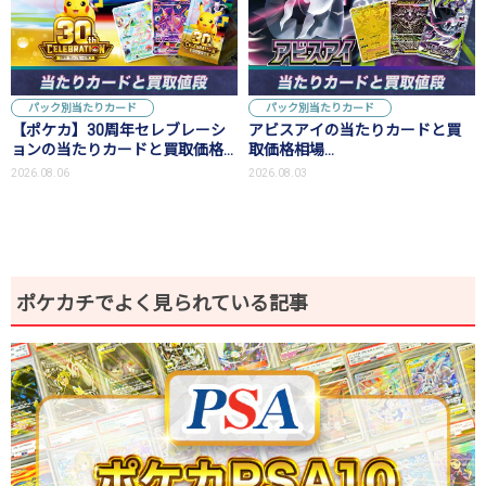
パック別当たりカード
パック別当たりカード
【ポケカ】30周年セレブレーシ
アビスアイの当たりカードと買
ョンの当たりカードと買取価格
取価格相場
予想！30th記念パックについて
【MUR/SAR/SR/AR】
2026.08.06
2026.08.03
考察
ポケカチでよく見られている記事