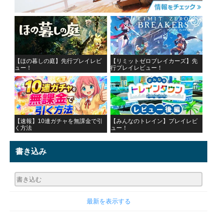
【ほの暮しの庭】先行プレイレビ
【リミットゼロブレイカーズ】先
ュー！
行プレイレビュー！
【速報】10連ガチャを無課金で引
【みんなのトレイン】プレイレビ
く方法
ュー！
書き込み
最新を表示する