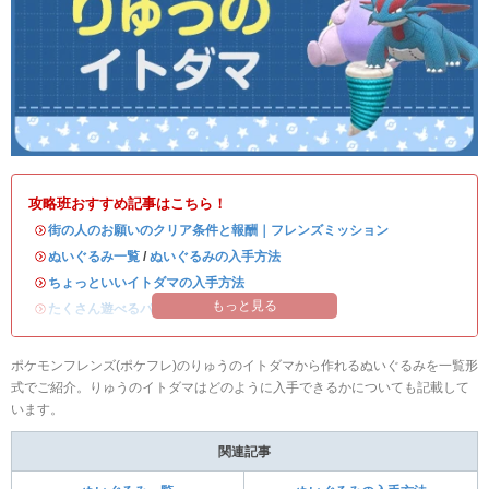
攻略班おすすめ記事はこちら！
・
街の人のお願いのクリア条件と報酬｜フレンズミッション
・
ぬいぐるみ一覧
/
ぬいぐるみの入手方法
・
ちょっといいイトダマの入手方法
もっと見る
・
たくさん遊べるパックは購入するべき？
ポケモンフレンズ(ポケフレ)のりゅうのイトダマから作れるぬいぐるみを一覧形
式でご紹介。りゅうのイトダマはどのように入手できるかについても記載して
います。
関連記事