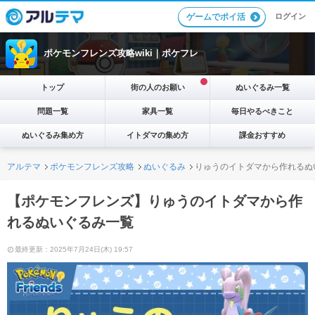
ログイン
ゲームでポイ活
ポケモンフレンズ攻略wiki｜ポケフレ
トップ
街の人のお願い
ぬいぐるみ一覧
問題一覧
家具一覧
毎日やるべきこと
ぬいぐるみ集め方
イトダマの集め方
課金おすすめ
アルテマ
ポケモンフレンズ攻略
ぬいぐるみ
りゅうのイトダマから作れるぬ
【ポケモンフレンズ】りゅうのイトダマから作
れるぬいぐるみ一覧
最終更新：2025年7月24日(木) 19:57