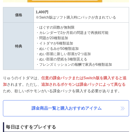
1,400円
価格
※Swich版はソフト購入時にパックが含まれている
・ほぐすの回数が無制限
・カレンダーで2か月前の問題まで再挑戦可能
・問題が20種類追加
・イトダマが6種類追加
特典
・ぬいぐるみが50種類追加
・ぬい部屋に新しい部屋が2つ追加
・ぬい部屋の壁紙を3種類貰える
・フレンズミッションの報酬で家具が6種類追加
りゅうのイトダマは、
任意の課金パックまたはSwitch版を購入すると追
加
されます。ただし、
追加されるポケモンは課金パックによって異なる
ため、欲しいポケモンがいる課金パックを購入する必要があります。
課金商品一覧と購入おすすめアイテム
毎日ほぐすをプレイする