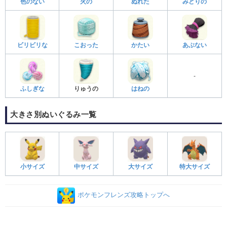
色のない
火の
ぬれた
みどりの
ビリビリな
こおった
かたい
あぶない
-
ふしぎな
りゅうの
はねの
大きさ別ぬいぐるみ一覧
小サイズ
中サイズ
大サイズ
特大サイズ
ポケモンフレンズ攻略トップへ