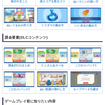
毎日やること
高スコアを取るコツ
ぬいマシンの使い方
ぬいぐるみの作り方
イドダマの集め方
いい糸玉の集め方
課金要素(DLCコンテンツ)
課金(DLC)まとめ
たくさんあそべる
こだわりパック1
こだわりパック2
ぬい部屋の増やし方
セーブデータ引継ぎ
ゲームプレイ前に知りたい内容