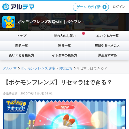
ログイン
ゲームでポイ活
ポケモンフレンズ攻略wiki｜ポケフレ
トップ
街の人のお願い
ぬいぐるみ一覧
問題一覧
家具一覧
毎日やるべきこと
ぬいぐるみ集め方
イトダマの集め方
課金おすすめ
アルテマ
ポケモンフレンズ攻略
お役立ち
リセマラはできる？
【ポケモンフレンズ】リセマラはできる？
最終更新：2026年6月1日(月) 08:01