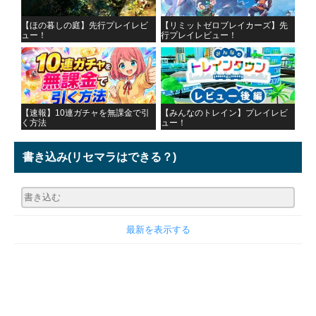
【ほの暮しの庭】先行プレイレビ
【リミットゼロブレイカーズ】先
ュー！
行プレイレビュー！
【速報】10連ガチャを無課金で引
【みんなのトレイン】プレイレビ
く方法
ュー！
書き込み
(リセマラはできる？)
最新を表示する