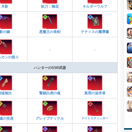
月影
妖刀：梅花
キルダーウルフ
影の鎌
悪魔王の長剣
テティスの魔導書
-
-
ルカンの怒り
ハンターのSSR武器
勇猛無比
繋鎖白虎の魂
真理の追求者
遠の安息
グレイブナックル
ナイトスティンガー