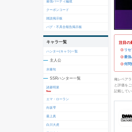
最強パーティ編成
クーポンコード
雑談掲示板
バグ・不具合報告掲示板
キャラ一覧
注目の
・
リセ
ハンター(キャラ)一覧
・
最強
主人公
・
何問
水篠旬
SSRハンター一覧
俺レベアラ
と評価をご
諸菱明菜
記載してい
New
エマ・ローラン
向坂雫
最上真
白川大虎