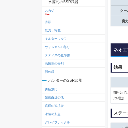
水篠旬のSSR武器
スカジ
クー
New
魔
月影
妖刀：梅花
キルダーウルフ
ヴォルカンの怒り
ネオエ
テティスの魔導書
悪魔王の長剣
効果
影の鎌
ハンターのSSR武器
勇猛無比
周囲5m
繋鎖白虎の魂
5%増加
真理の追求者
ステー
永遠の安息
グレイブナックル
ス