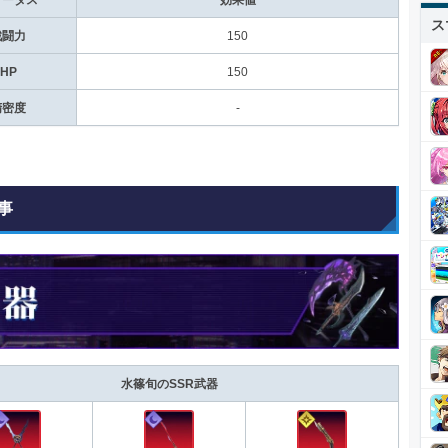
ス
戦闘力
150
HP
150
精密度
-
事
水篠旬のSSR武器