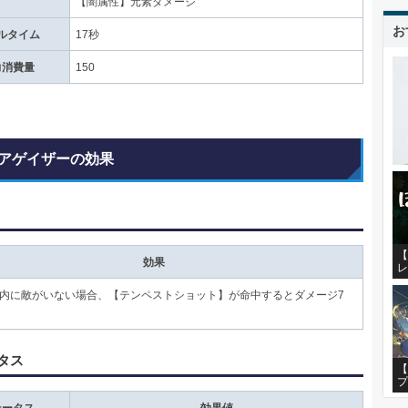
【闇属性】元素ダメージ
お
ルタイム
17秒
力消費量
150
アゲイザーの効果
【
効果
レ
以内に敵がいない場合、【テンペストショット】が命中するとダメージ7
タス
【
プ
テータス
効果値