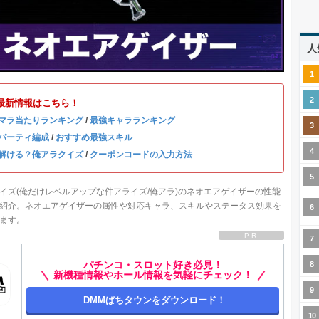
人
最新情報はこちら！
マラ当たりランキング
/
最強キャラランキング
パーティ編成
/
おすすめ最強スキル
解ける？俺アラクイズ
/
クーポンコードの入力方法
イズ(俺だけレベルアップな件アライズ/俺アラ)のネオエアゲイザーの性能
紹介。ネオエアゲイザーの属性や対応キャラ、スキルやステータス効果を
ます。
PR
パチンコ・スロット好き必見！
新機種情報やホール情報を気軽にチェック！
DMMぱちタウンをダウンロード！