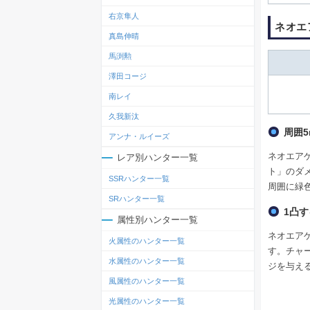
右京隼人
ネオエ
真島伸晴
馬渕勲
澤田コージ
南レイ
久我新汰
周囲
アンナ・ルイーズ
ネオエア
レア別ハンター一覧
ト」のダ
SSRハンター一覧
周囲に緑
SRハンター一覧
1凸
属性別ハンター一覧
ネオエア
火属性のハンター一覧
す。チャ
水属性のハンター一覧
ジを与え
風属性のハンター一覧
光属性のハンター一覧