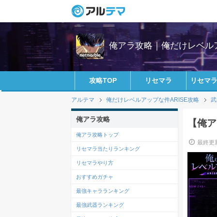
俺アラ攻略｜俺だけレベル
攻略TOP
リセマラ
リセマ
アルテマ
俺だけレベルアップな件ARISE攻略
武
俺アラ攻略
【俺ア
俺アラ攻略トップ
最終更新
リセマラ当たりランキング
リセマラやり方
おすすめガチャ
最強キャラランキング
最強武器ランキング