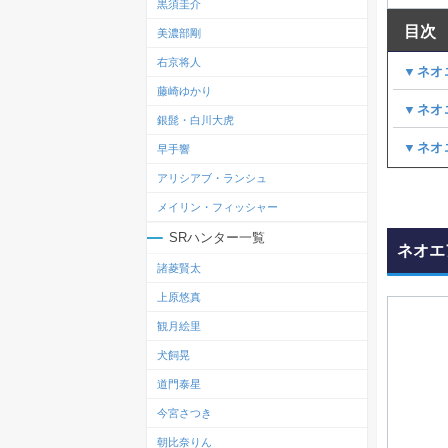
黒須圭介
目次
美濃部剛
右京将人
▼ネオ
藤崎ゆかり
▼ネオ
銀髭・白川大虎
▼ネオ
早手響
アリシアブ・ランシュ
メイリン・フィッシャー
SRハンター一覧
ネオエ
諸菱賢太
上原悠真
観月絵里
犬飼晃
道門泰星
今宮さつき
朝比奈りん