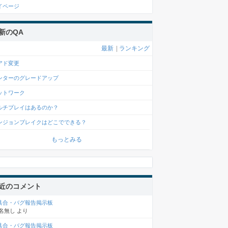
イページ
新のQA
最新
|
ランキング
アド変更
ンターのグレードアップ
ットワーク
ルチプレイはあるのか？
ンジョンブレイクはどこでできる？
もっとみる
近のコメント
具合・バグ報告掲示板
名無し
より
具合・バグ報告掲示板