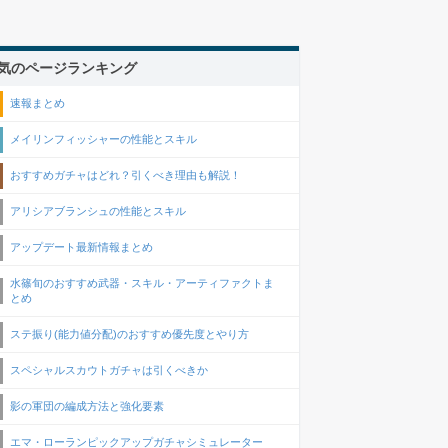
気のページランキング
速報まとめ
メイリンフィッシャーの性能とスキル
おすすめガチャはどれ？引くべき理由も解説！
アリシアブランシュの性能とスキル
アップデート最新情報まとめ
水篠旬のおすすめ武器・スキル・アーティファクトま
とめ
ステ振り(能力値分配)のおすすめ優先度とやり方
スペシャルスカウトガチャは引くべきか
影の軍団の編成方法と強化要素
エマ・ローランピックアップガチャシミュレーター