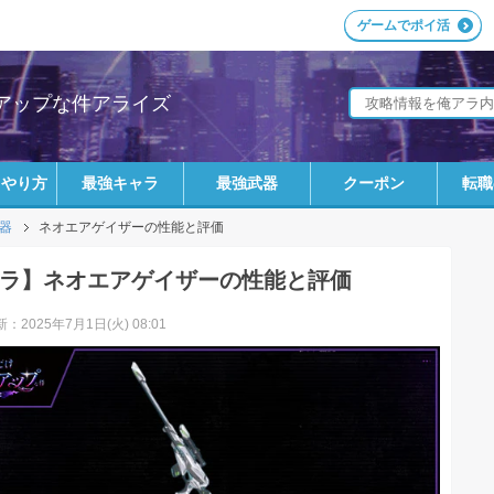
ゲームでポイ活
アップな件アライズ
ラやり方
最強キャラ
最強武器
クーポン
転職
器
ネオエアゲイザーの性能と評価
ラ】ネオエアゲイザーの性能と評価
：2025年7月1日(火) 08:01