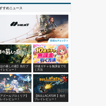
すすめニュース
ほの暮しの庭】先行プ
10連ガチャを無課金で引
イレビュー！
く方法
アズールプロミリア】
【BULLACATOR 】先行
レイレビュー！
プレイレビュー！