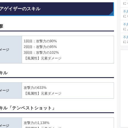
に
アゲイザーのスキル
不
に
不
撃
に
不
1回目：攻撃力の90%
に
2回目：攻撃力の95%
メージ
3回目：攻撃力の102%
【風属性】元素ダメージ
キル
攻撃力の633%
メージ
【風属性】元素ダメージ
キル「テンペストショット」
攻撃力の1,138%
メージ