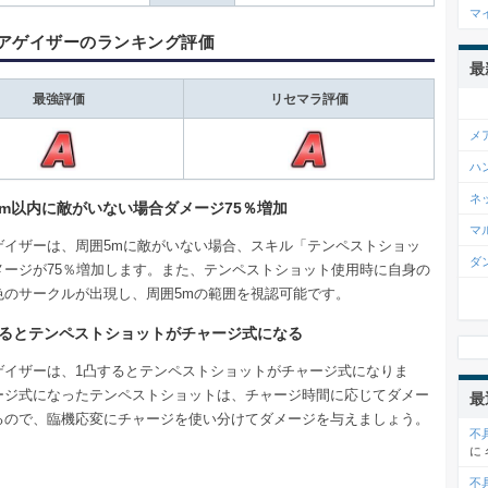
マ
アゲイザーのランキング評価
最
最強評価
リセマラ評価
メ
ハ
ネ
5m以内に敵がいない場合ダメージ75％増加
マ
ゲイザーは、周囲5mに敵がいない場合、スキル「テンペストショッ
ダ
メージが75％増加します。また、テンペストショット使用時に自身の
色のサークルが出現し、周囲5mの範囲を視認可能です。
するとテンペストショットがチャージ式になる
ゲイザーは、1凸するとテンペストショットがチャージ式になりま
ージ式になったテンペストショットは、チャージ時間に応じてダメー
最
るので、臨機応変にチャージを使い分けてダメージを与えましょう。
不
に
不