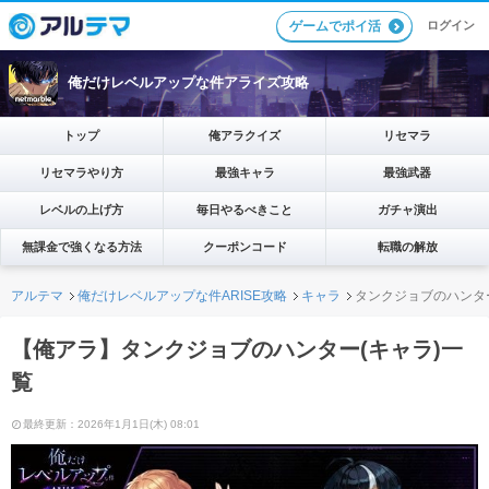
ログイン
ゲームでポイ活
俺だけレベルアップな件アライズ攻略
トップ
俺アラクイズ
リセマラ
リセマラやり方
最強キャラ
最強武器
レベルの上げ方
毎日やるべきこと
ガチャ演出
無課金で強くなる方法
クーポンコード
転職の解放
アルテマ
俺だけレベルアップな件ARISE攻略
キャラ
タンクジョブのハンター
【俺アラ】タンクジョブのハンター(キャラ)一
覧
最終更新：2026年1月1日(木) 08:01