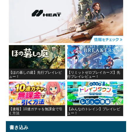
【ほの暮しの庭】先行プレイレビ
【リミットゼロブレイカーズ】先
ュー！
行プレイレビュー！
【速報】10連ガチャを無課金で引
【みんなのトレイン】プレイレビ
く方法
ュー！
書き込み