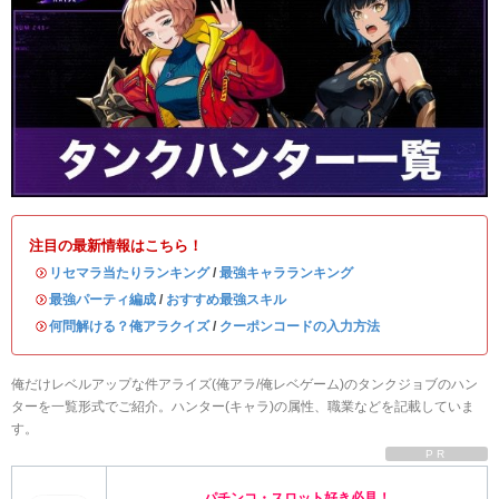
注目の最新情報はこちら！
・
リセマラ当たりランキング
/
最強キャラランキング
・
最強パーティ編成
/
おすすめ最強スキル
・
何問解ける？俺アラクイズ
/
クーポンコードの入力方法
俺だけレベルアップな件アライズ(俺アラ/俺レベゲーム)のタンクジョブのハン
ターを一覧形式でご紹介。ハンター(キャラ)の属性、職業などを記載していま
す。
PR
パチンコ・スロット好き必見！