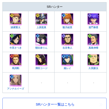
SRハンター
諸菱賢太
上原悠真
観月絵里
道門泰星
今宮さつき
朝比奈りん
右京隼人
真島伸晴
馬渕勲
澤田コージ
南レイ
久我新汰
-
-
-
アンナルイーズ
SRハンター一覧はこちら