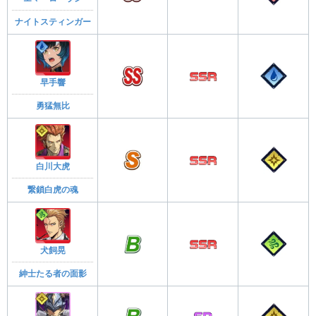
ナイトスティンガー
早手響
勇猛無比
白川大虎
繋鎖白虎の魂
犬飼晃
紳士たる者の面影