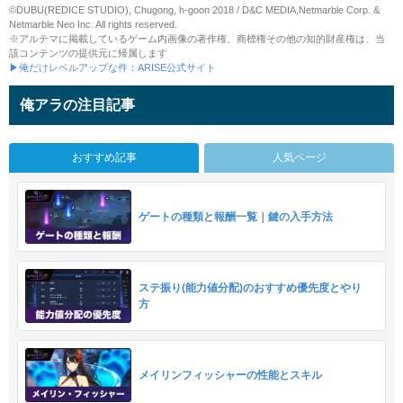
©DUBU(REDICE STUDIO), Chugong, h-goon 2018 / D&C MEDIA,Netmarble Corp. &
Netmarble Neo Inc. All rights reserved.
※アルテマに掲載しているゲーム内画像の著作権、商標権その他の知的財産権は、当
該コンテンツの提供元に帰属します
▶俺だけレベルアップな件：ARISE公式サイト
俺アラの注目記事
おすすめ記事
人気ページ
ゲートの種類と報酬一覧｜鍵の入手方法
ステ振り(能力値分配)のおすすめ優先度とやり
方
メイリンフィッシャーの性能とスキル