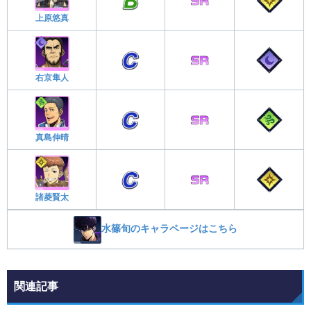
上原悠真
右京隼人
真島伸晴
諸菱賢太
水篠旬のキャラページはこちら
関連記事