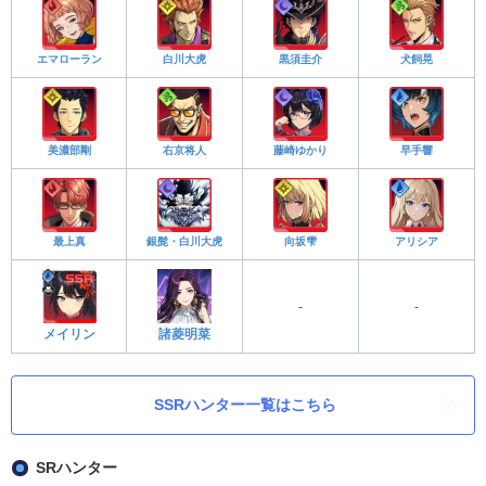
エマローラン
白川大虎
黒須圭介
犬飼晃
美濃部剛
右京将人
藤崎ゆかり
早手響
最上真
銀髭・白川大虎
向坂雫
アリシア
-
-
メイリン
諸菱明菜
SSRハンター一覧はこちら
SRハンター