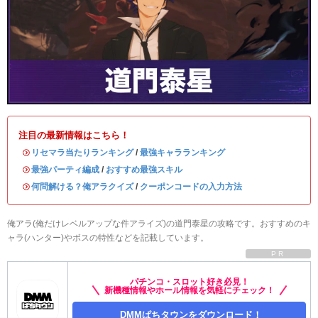
注目の最新情報はこちら！
・
リセマラ当たりランキング
/
最強キャラランキング
・
最強パーティ編成
/
おすすめ最強スキル
・
何問解ける？俺アラクイズ
/
クーポンコードの入力方法
俺アラ(俺だけレベルアップな件アライズ)の道門泰星の攻略です。おすすめのキ
ャラ(ハンター)やボスの特性などを記載しています。
PR
パチンコ・スロット好き必見！
新機種情報やホール情報を気軽にチェック！
DMMぱちタウンをダウンロード！