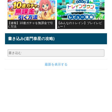
【速報】10連ガチャを無課金で引
【みんなのトレイン】プレイレビ
く方法
ュー！
書き込み
(道門泰星の攻略)
最新を表示する