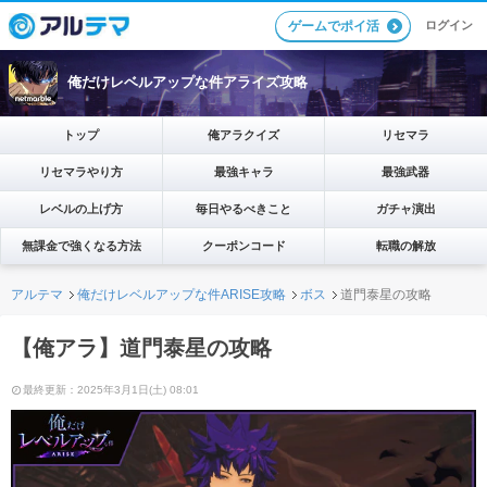
ログイン
ゲームでポイ活
俺だけレベルアップな件アライズ攻略
トップ
俺アラクイズ
リセマラ
リセマラやり方
最強キャラ
最強武器
レベルの上げ方
毎日やるべきこと
ガチャ演出
無課金で強くなる方法
クーポンコード
転職の解放
アルテマ
俺だけレベルアップな件ARISE攻略
ボス
道門泰星の攻略
【俺アラ】道門泰星の攻略
最終更新：2025年3月1日(土) 08:01