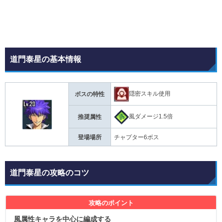
道門泰星の基本情報
隠密スキル使用
ボスの特性
風ダメージ1.5倍
推奨属性
登場場所
チャプター6ボス
道門泰星の攻略のコツ
攻略のポイント
風属性キャラを中心に編成する