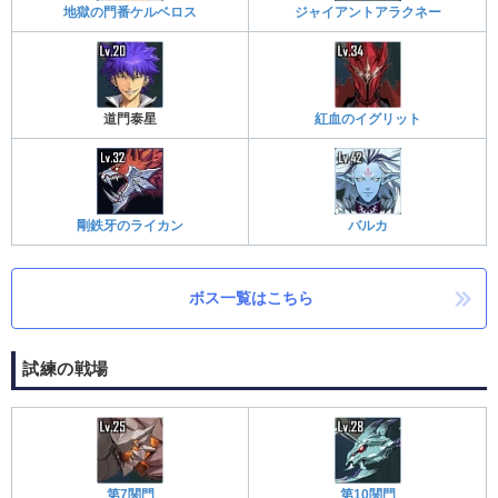
地獄の門番ケルベロス
ジャイアントアラクネー
道門泰星
紅血のイグリット
剛鉄牙のライカン
バルカ
ボス一覧はこちら
試練の戦場
第7関門
第10関門