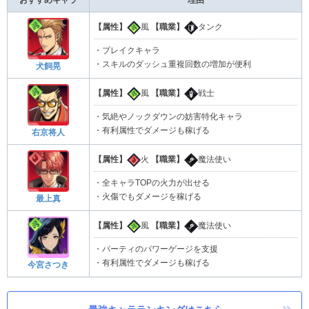
おすすめキャラ
理由
【属性】
風
【職業】
タンク
・ブレイクキャラ
・スキルのダッシュ重複回数の増加が便利
犬飼晃
【属性】
風
【職業】
戦士
・気絶やノックダウンの妨害特化キャラ
・有利属性でダメージも稼げる
右京将人
【属性】
火
【職業】
魔法使い
・全キャラTOPの火力が出せる
・火傷でもダメージを稼げる
最上真
【属性】
風
【職業】
魔法使い
・パーティのパワーゲージを支援
・有利属性でダメージも稼げる
今宮さつき