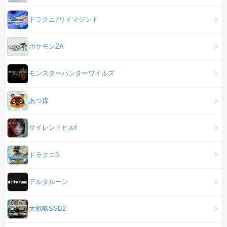
ドラクエ7リイマジンド
ポケモンZA
モンスターハンターワイルズ
あつ森
サイレントヒルf
ドラクエ3
デルタルーン
大戦略SSB2