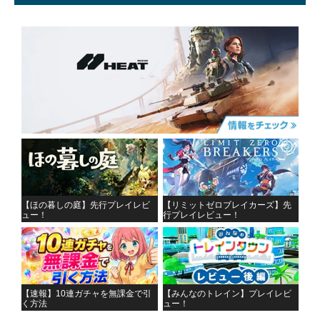
【ほの暮しの庭】先行プレイレビ
【リミットゼロブレイカーズ】先
ュー！
行プレイレビュー！
【速報】10連ガチャを無課金で引
【みんなのトレイン】プレイレビ
く方法
ュー！