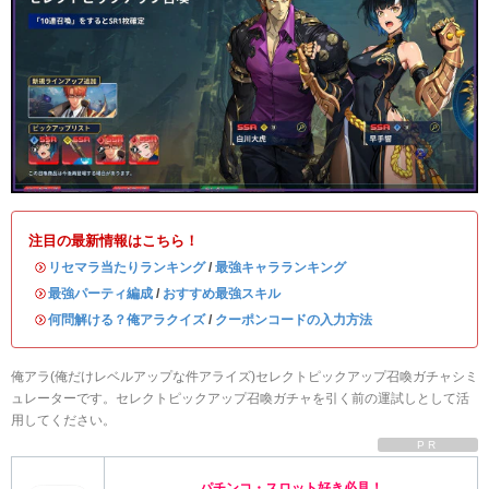
注目の最新情報はこちら！
・
リセマラ当たりランキング
/
最強キャラランキング
・
最強パーティ編成
/
おすすめ最強スキル
・
何問解ける？俺アラクイズ
/
クーポンコードの入力方法
俺アラ(俺だけレベルアップな件アライズ)セレクトピックアップ召喚ガチャシミ
ュレーターです。セレクトピックアップ召喚ガチャを引く前の運試しとして活
用してください。
PR
パチンコ・スロット好き必見！