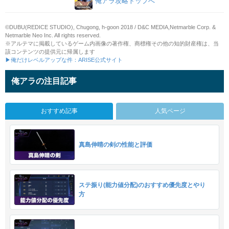
俺アラ攻略トップへ
©DUBU(REDICE STUDIO), Chugong, h-goon 2018 / D&C MEDIA,Netmarble Corp. &
Netmarble Neo Inc. All rights reserved.
※アルテマに掲載しているゲーム内画像の著作権、商標権その他の知的財産権は、当
該コンテンツの提供元に帰属します
▶俺だけレベルアップな件：ARISE公式サイト
俺アラの注目記事
おすすめ記事
人気ページ
真島伸晴の剣の性能と評価
ステ振り(能力値分配)のおすすめ優先度とやり
方