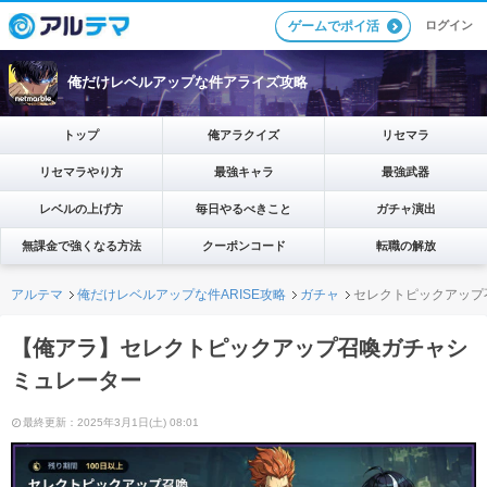
ログイン
ゲームでポイ活
俺だけレベルアップな件アライズ攻略
トップ
俺アラクイズ
リセマラ
リセマラやり方
最強キャラ
最強武器
レベルの上げ方
毎日やるべきこと
ガチャ演出
無課金で強くなる方法
クーポンコード
転職の解放
アルテマ
俺だけレベルアップな件ARISE攻略
ガチャ
セレクトピックアップ
【俺アラ】セレクトピックアップ召喚ガチャシ
ミュレーター
最終更新：2025年3月1日(土) 08:01