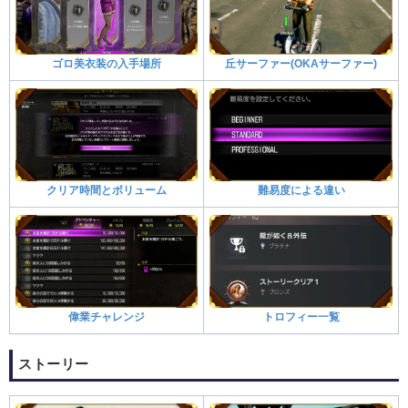
ゴロ美衣装の入手場所
丘サーファー(OKAサーファー)
クリア時間とボリューム
難易度による違い
偉業チャレンジ
トロフィー一覧
ストーリー