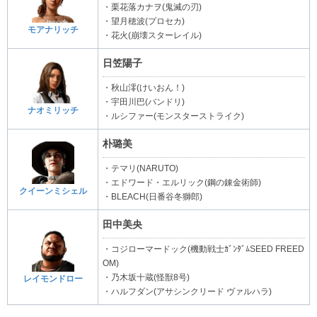
・栗花落カナヲ(鬼滅の刃)
・望月穂波(プロセカ)
モアナリッチ
・花火(崩壊スターレイル)
日笠陽子
・秋山澪(けいおん！)
・宇田川巴(バンドリ)
ナオミリッチ
・ルシファー(モンスターストライク)
朴璐美
・テマリ(NARUTO)
・エドワード・エルリック(鋼の錬金術師)
クイーンミシェル
・BLEACH(日番谷冬獅郎)
田中美央
・コジローマードック(機動戦士ｶﾞﾝﾀﾞﾑSEED FREED
OM)
・乃木坂十蔵(怪獣8号)
レイモンドロー
・ハルフダン(アサシンクリード ヴァルハラ)