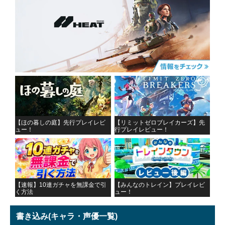
【ほの暮しの庭】先行プレイレビ
【リミットゼロブレイカーズ】先
ュー！
行プレイレビュー！
【速報】10連ガチャを無課金で引
【みんなのトレイン】プレイレビ
く方法
ュー！
書き込み
(キャラ・声優一覧)