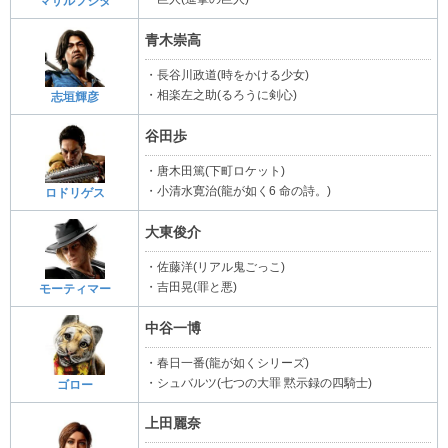
マサルフジタ
青木崇高
・長谷川政道(時をかける少女)
・相楽左之助(るろうに剣心)
志垣輝彦
谷田歩
・唐木田篤(下町ロケット)
・小清水寛治(龍が如く6 命の詩。)
ロドリゲス
大東俊介
・佐藤洋(リアル鬼ごっこ)
・吉田晃(罪と悪)
モーティマー
中谷一博
・春日一番(龍が如くシリーズ)
・シュバルツ(七つの大罪 黙示録の四騎士)
ゴロー
上田麗奈