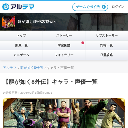
ログイン
ゲームでポイ活
龍が如く8外伝攻略wiki
トップ
ストーリー
サブストーリー
船員一覧
財宝図鑑
指輪一覧
ミニゲーム
フォトラリー
序盤攻略
アルテマ
龍が如く8外伝
キャラ・声優一覧
【龍が如く8外伝】キャラ・声優一覧
最終更新：2026年3月1日(日) 08:01