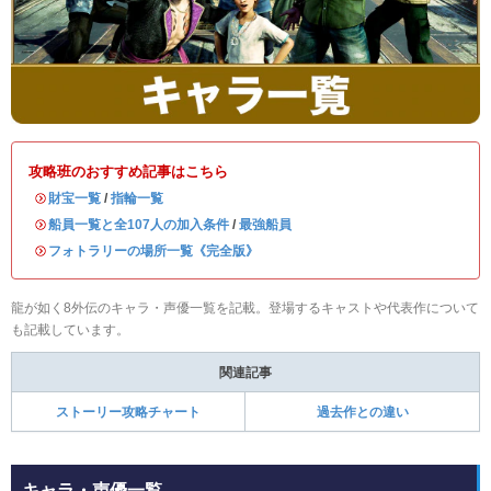
攻略班のおすすめ記事はこちら
・
財宝一覧
/
指輪一覧
・
船員一覧と全107人の加入条件
/
最強船員
・
フォトラリーの場所一覧《完全版》
龍が如く8外伝のキャラ・声優一覧を記載。登場するキャストや代表作について
も記載しています。
関連記事
ストーリー攻略チャート
過去作との違い
キャラ・声優一覧