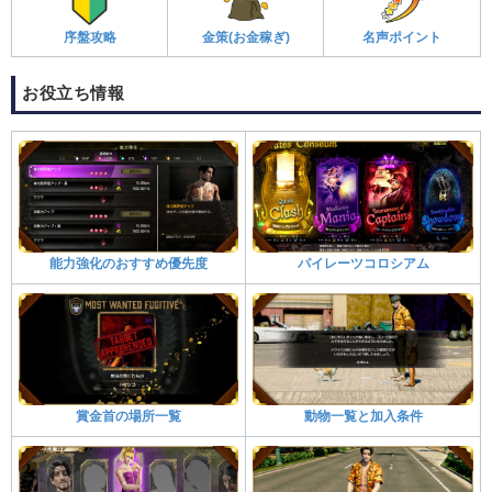
序盤攻略
金策(お金稼ぎ)
名声ポイント
お役立ち情報
能力強化のおすすめ優先度
パイレーツコロシアム
賞金首の場所一覧
動物一覧と加入条件