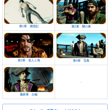
第1章 漂流記
第2章 闇の奥
第3章 老人と海
第4章 宝島
-
最終章 白鯨