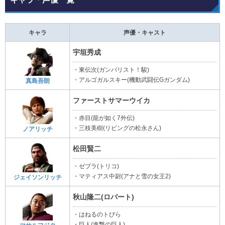
キャラ
声優・キャスト
宇垣秀成
・東伝次(ガンバリスト！駿)
・アルゴガルスキー(機動武闘伝Gガンダム)
真島吾朗
ファーストサマーウイカ
・赤目(龍が如く7外伝)
・三枝美樹(リビングの松永さん)
ノアリッチ
松田賢二
・ゼブラ(トリコ)
・マティアス中尉(アナと雪の女王2)
ジェイソンリッチ
秋山隆二(ロバート)
・はねるのトびら
・巨人(進撃の巨人)