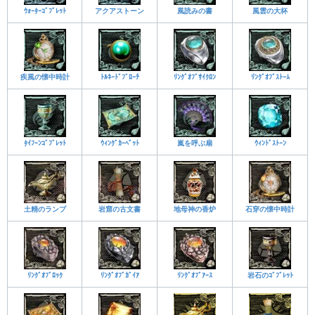
ｳｫｰﾀｰｺﾞﾌﾞﾚｯﾄ
アクアストーン
風読みの書
風雲の大杯
疾風の懐中時計
ﾄﾙﾈｰﾄﾞﾌﾞﾛｰﾁ
ﾘﾝｸﾞｵﾌﾞｻｲｸﾛﾝ
ﾘﾝｸﾞｵﾌﾞｽﾄｰﾑ
ﾀｲﾌｰﾝｺﾞﾌﾞﾚｯﾄ
ｳｨﾝｸﾞｶｰﾍﾟｯﾄ
嵐を呼ぶ扇
ｳｨﾝﾄﾞｽﾄｰﾝ
土精のランプ
岩窟の古文書
地母神の香炉
石穿の懐中時計
ﾘﾝｸﾞｵﾌﾞﾛｯｸ
ﾘﾝｸﾞｵﾌﾞｶﾞｲｱ
ﾘﾝｸﾞｵﾌﾞｱｰｽ
岩石のｺﾞﾌﾞﾚｯﾄ