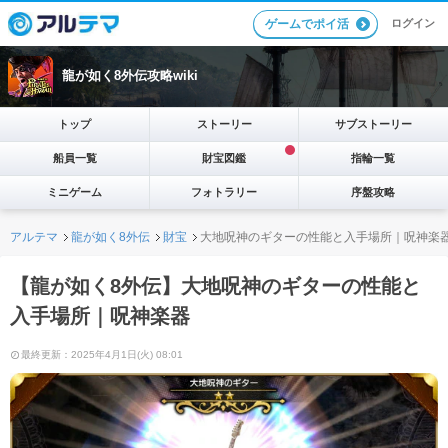
ログイン
ゲームでポイ活
龍が如く8外伝攻略wiki
トップ
ストーリー
サブストーリー
船員一覧
財宝図鑑
指輪一覧
ミニゲーム
フォトラリー
序盤攻略
アルテマ
龍が如く8外伝
財宝
大地呪神のギターの性能と入手場所｜呪神楽
【龍が如く8外伝】大地呪神のギターの性能と
入手場所｜呪神楽器
最終更新：2025年4月1日(火) 08:01