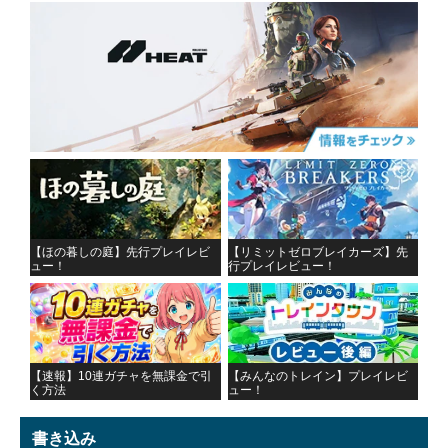
【ほの暮しの庭】先行プレイレビ
【リミットゼロブレイカーズ】先
ュー！
行プレイレビュー！
【速報】10連ガチャを無課金で引
【みんなのトレイン】プレイレビ
く方法
ュー！
書き込み