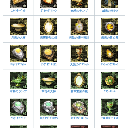
ｽﾄｰﾝｶｰﾍﾟｯﾄ
ｸﾞﾗｳﾝﾄﾞｽﾄｰﾝ
光精のランプ
威光のｽｸﾛｰﾙ
月光の大杯
光輝神獣の鏡
光陰の懐中時計
栄光の留め具
ﾘﾝｸﾞｵﾌﾞﾌｫﾄﾝ
ﾘﾝｸﾞｵﾌﾞﾙﾐﾅｽ
天光のｺﾞﾌﾞﾚｯﾄ
ｻﾝｼｬｲﾝﾗﾌｽﾄｰﾝ
木精のランプ
草花の大杯
若草繁栄の鏡
ﾌﾗﾜｰﾁｬｰﾑ
ﾘﾝｸﾞｵﾌﾞﾘｰﾌ
ﾘﾝｸﾞｵﾌﾞﾌﾞﾛｯｻﾑ
ﾘﾝｸﾞｵﾌﾞﾌﾛｰﾗﾙ
ﾌｫﾚｽﾄｺﾞﾌﾞﾚｯﾄ