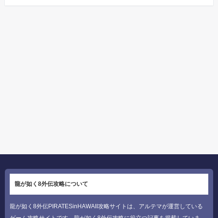
龍が如く8外伝攻略について
龍が如く8外伝PIRATESinHAWAII攻略サイトは、アルテマが運営している
ゲーム攻略サイトです。龍が如く8外伝攻略に役立つ記事を掲載していま