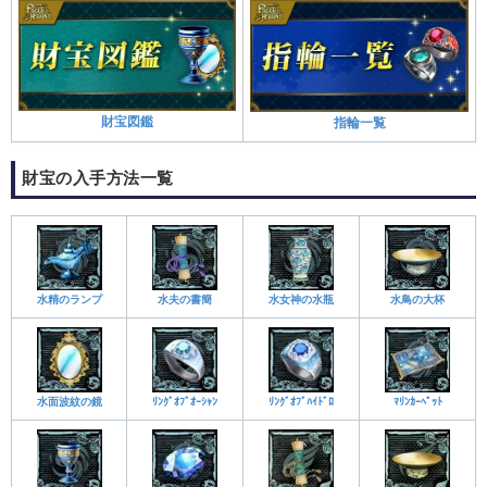
財宝図鑑
指輪一覧
財宝の入手方法一覧
水精のランプ
水夫の書簡
水女神の水瓶
水鳥の大杯
水面波紋の鏡
ﾘﾝｸﾞｵﾌﾞｵｰｼｬﾝ
ﾘﾝｸﾞｵﾌﾞﾊｲﾄﾞﾛ
ﾏﾘﾝｶｰﾍﾟｯﾄ