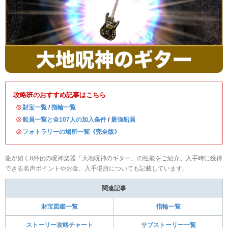
攻略班のおすすめ記事はこちら
・
財宝一覧
/
指輪一覧
・
船員一覧と全107人の加入条件
/
最強船員
・
フォトラリーの場所一覧《完全版》
龍が如く8外伝の呪神楽器「大地呪神のギター」の性能をご紹介。入手時に獲得
できる名声ポイントやお金、入手場所についても記載しています。
関連記事
財宝図鑑一覧
指輪一覧
ストーリー攻略チャート
サブストーリー一覧