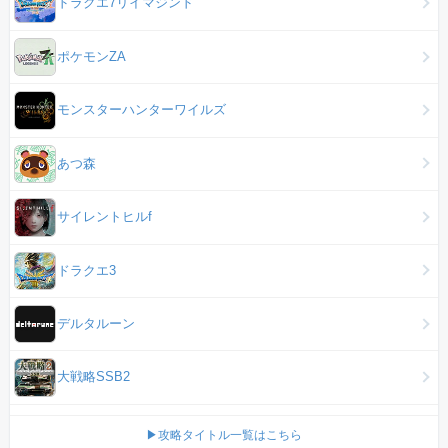
ドラクエ7リイマジンド
ポケモンZA
モンスターハンターワイルズ
あつ森
サイレントヒルf
ドラクエ3
デルタルーン
大戦略SSB2
▶攻略タイトル一覧はこちら