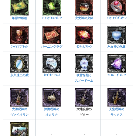
草原の絨毯
ｼﾞｬﾝｸﾞﾙﾗﾌｽﾄｰﾝ
火女神の火鉢
ﾘﾝｸﾞｵﾌﾞﾎﾞﾙｹｰﾉ
ﾌｧｲﾔｺﾞﾌﾞﾚｯﾄ
バーニングラグ
ｲﾝﾌｪﾙﾉｽﾄｰﾝ
氷女神の氷鉢
永久凍土の鏡
ﾘﾝｸﾞｵﾌﾞﾌﾛｽﾄ
吹雪を抱く
ｱｲｽﾊﾞｰｸﾞｽﾄｰﾝ
スノードーム
大海呪神の
深海呪神の
大地呪神の
天空呪神の
ヴァイオリン
オカリナ
ギター
サックス
-
-
-