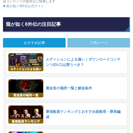
該コンテンツの提供元に帰属します
▶龍が如く8外伝公式サイト
龍が如く8外伝の注目記事
おすすめ記事
人気ページ
エディションによる違い｜ダウンロードコンテ
ンツ(DLC)は買うべき？
賞金首の場所一覧と解放条件
最強船員ランキングとおすすめ副船長・隊長編
成