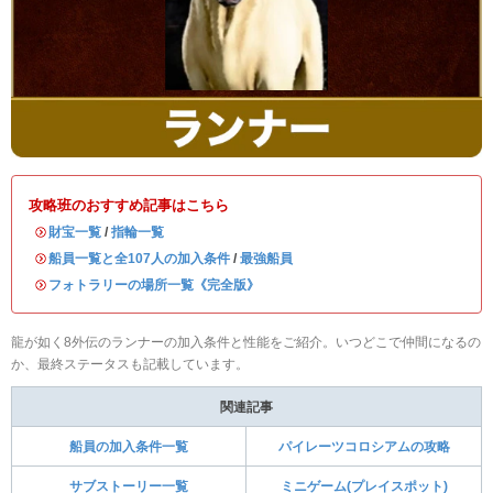
攻略班のおすすめ記事はこちら
・
財宝一覧
/
指輪一覧
・
船員一覧と全107人の加入条件
/
最強船員
・
フォトラリーの場所一覧《完全版》
龍が如く8外伝のランナーの加入条件と性能をご紹介。いつどこで仲間になるの
か、最終ステータスも記載しています。
関連記事
船員の加入条件一覧
パイレーツコロシアムの攻略
サブストーリー一覧
ミニゲーム(プレイスポット)