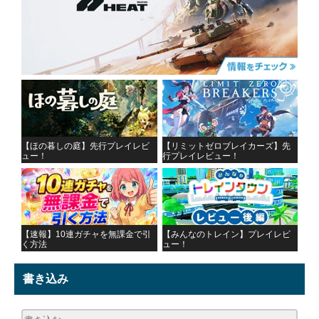
【ほの暮しの庭】先行プレイレビ
【リミットゼロブレイカーズ】先
ュー！
行プレイレビュー！
【速報】10連ガチャを無課金で引
【みんなのトレイン】プレイレビ
く方法
ュー！
書き込み