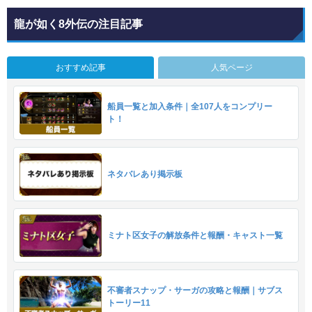
龍が如く8外伝の注目記事
おすすめ記事
人気ページ
船員一覧と加入条件｜全107人をコンプリー
ト！
ネタバレあり掲示板
ミナト区女子の解放条件と報酬・キャスト一覧
不審者スナップ・サーガの攻略と報酬｜サブス
トーリー11