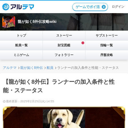
ログイン
ゲームでポイ活
龍が如く8外伝攻略wiki
トップ
ストーリー
サブストーリー
船員一覧
財宝図鑑
指輪一覧
ミニゲーム
フォトラリー
序盤攻略
アルテマ
龍が如く8外伝
船員
ランナーの加入条件と性能・ステータス
【龍が如く8外伝】ランナーの加入条件と性
能・ステータス
最終更新：2025年2月25日(火) 14:55