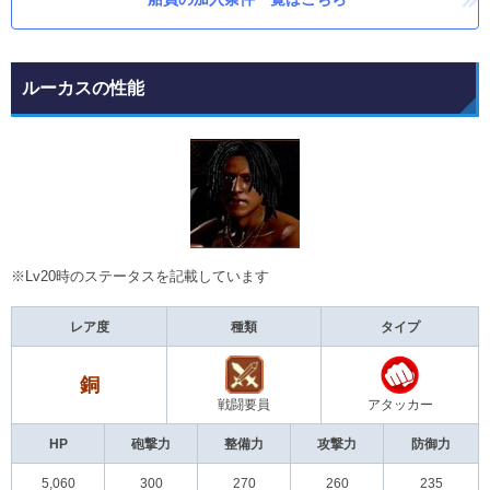
ルーカスの性能
※Lv20時のステータスを記載しています
レア度
種類
タイプ
銅
戦闘要員
アタッカー
HP
砲撃力
整備力
攻撃力
防御力
5,060
300
270
260
235