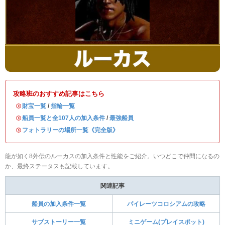
攻略班のおすすめ記事はこちら
・
財宝一覧
/
指輪一覧
・
船員一覧と全107人の加入条件
/
最強船員
・
フォトラリーの場所一覧《完全版》
龍が如く8外伝のルーカスの加入条件と性能をご紹介。いつどこで仲間になるの
か、最終ステータスも記載しています。
関連記事
船員の加入条件一覧
パイレーツコロシアムの攻略
サブストーリー一覧
ミニゲーム(プレイスポット)