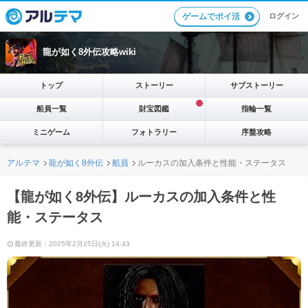
ログイン
ゲームでポイ活
龍が如く8外伝攻略wiki
トップ
ストーリー
サブストーリー
船員一覧
財宝図鑑
指輪一覧
ミニゲーム
フォトラリー
序盤攻略
アルテマ
龍が如く8外伝
船員
ルーカスの加入条件と性能・ステータス
【龍が如く8外伝】ルーカスの加入条件と性
能・ステータス
最終更新：2025年2月25日(火) 14:43