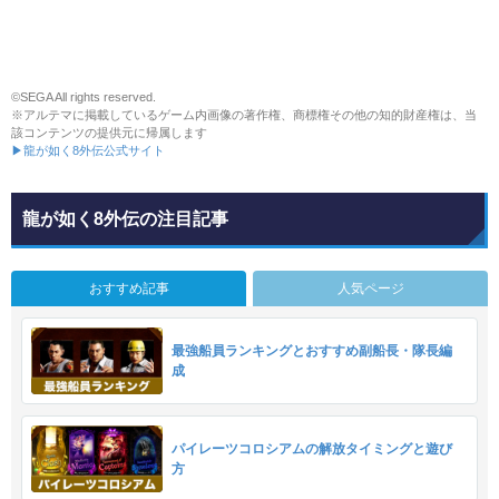
©SEGA All rights reserved.
※アルテマに掲載しているゲーム内画像の著作権、商標権その他の知的財産権は、当
該コンテンツの提供元に帰属します
▶龍が如く8外伝公式サイト
龍が如く8外伝の注目記事
おすすめ記事
人気ページ
最強船員ランキングとおすすめ副船長・隊長編
成
パイレーツコロシアムの解放タイミングと遊び
方