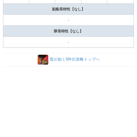
副船長特性【なし】
-
隊長特性【なし】
-
龍が如く8外伝攻略トップへ