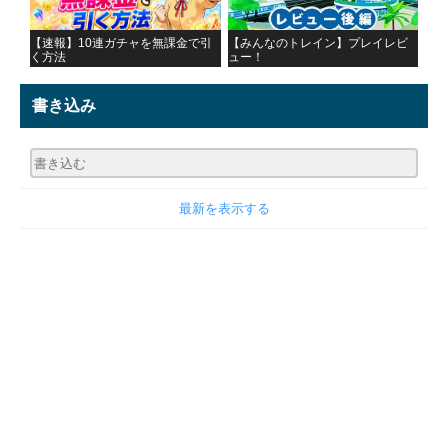
【速報】10連ガチャを無課金で引
【みんなのトレイン】プレイレビ
く方法
ュー！
書き込み
最新を表示する