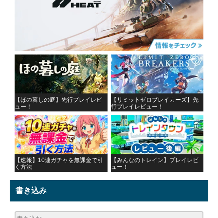
【ほの暮しの庭】先行プレイレビ
【リミットゼロブレイカーズ】先
ュー！
行プレイレビュー！
【速報】10連ガチャを無課金で引
【みんなのトレイン】プレイレビ
く方法
ュー！
書き込み