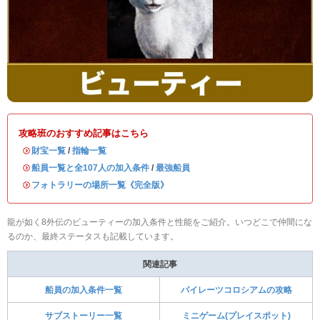
攻略班のおすすめ記事はこちら
・
財宝一覧
/
指輪一覧
・
船員一覧と全107人の加入条件
/
最強船員
・
フォトラリーの場所一覧《完全版》
龍が如く8外伝のビューティーの加入条件と性能をご紹介。いつどこで仲間にな
るのか、最終ステータスも記載しています。
関連記事
船員の加入条件一覧
パイレーツコロシアムの攻略
サブストーリー一覧
ミニゲーム(プレイスポット)