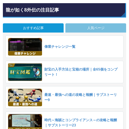
龍が如く8外伝の注目記事
おすすめ記事
人気ページ
偉業チャレンジ一覧
財宝の入手方法と宝箱の場所｜全65個をコンプ
リート！
最速・最強への道の攻略と報酬｜サブストーリ
ー9
時代～海賊とコンプライアンス～の攻略と報酬
｜サブストーリー23