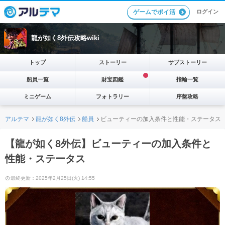
ログイン
ゲームでポイ活
龍が如く8外伝攻略wiki
トップ
ストーリー
サブストーリー
船員一覧
財宝図鑑
指輪一覧
ミニゲーム
フォトラリー
序盤攻略
アルテマ
龍が如く8外伝
船員
ビューティーの加入条件と性能・ステータス
【龍が如く8外伝】ビューティーの加入条件と
性能・ステータス
最終更新：2025年2月25日(火) 14:55