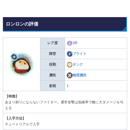
ロンロンの評価
レア度
SR
陣営
ブライト
役割
タンク
属性
物理属性
射程
1
【特徴】
あまり頼りにならないファイター。通常攻撃は低確率で敵に大ダメージを与
える
【入手方法】
チュートリアルで入手