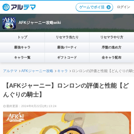
ログイン
ゲームでポイ活
AFKジャーニー攻略wiki
トップ
リセマラ当たり
リセマラやり方
最強キャラ
最強パーティ
序盤の進め方
キャラ一覧
ギフトコード
全キャラ配布
アルテマ
AFKジャーニー攻略
キャラ
ロンロンの評価と性能【どんぐりの騎
【AFKジャーニー】ロンロンの評価と性能【ど
んぐりの騎士】
最終更新：2024年8月22日(木) 13:24