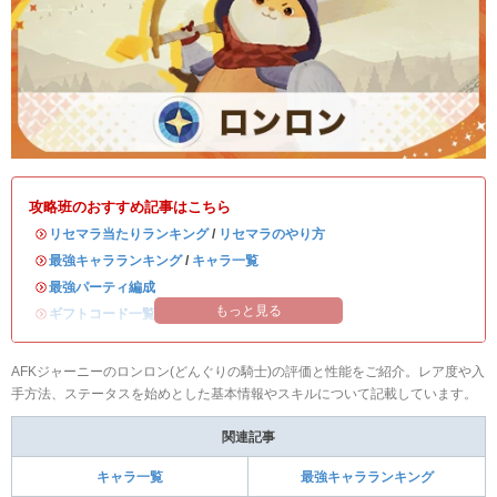
攻略班のおすすめ記事はこちら
・
リセマラ当たりランキング
/
リセマラのやり方
・
最強キャラランキング
/
キャラ一覧
・
最強パーティ編成
もっと見る
・
ギフトコード一覧｜最新版
AFKジャーニーのロンロン(どんぐりの騎士)の評価と性能をご紹介。レア度や入
手方法、ステータスを始めとした基本情報やスキルについて記載しています。
関連記事
キャラ一覧
最強キャラランキング