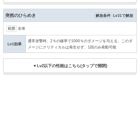
突然のひらめき
解放条件
Lv31で解放
範囲
全体
通常攻撃時、2％の確率で1000％のダメージを与える。このダ
Lv1効果
メージにクリティカルは発生せず、1回のみ発動可能
▼Lv2以下の性能はこちら(タップで開閉)