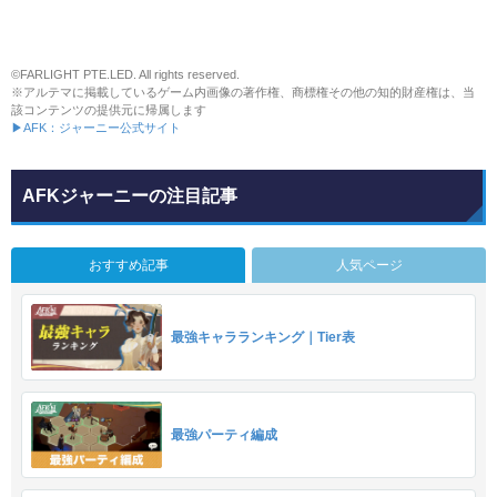
©FARLIGHT PTE.LED. All rights reserved.
※アルテマに掲載しているゲーム内画像の著作権、商標権その他の知的財産権は、当
該コンテンツの提供元に帰属します
▶AFK：ジャーニー公式サイト
AFKジャーニーの注目記事
おすすめ記事
人気ページ
最強キャラランキング｜Tier表
最強パーティ編成