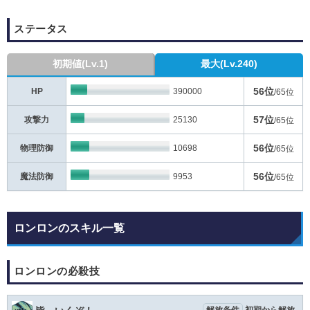
ステータス
初期値(Lv.1)
最大(Lv.240)
56位
HP
390000
/65位
57位
攻撃力
25130
/65位
56位
物理防御
10698
/65位
56位
魔法防御
9953
/65位
ロンロンのスキル一覧
ロンロンの必殺技
解放条件
初期から解放