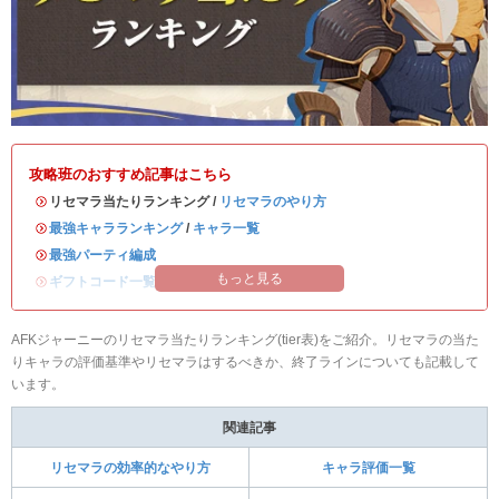
攻略班のおすすめ記事はこちら
・リセマラ当たりランキング /
リセマラのやり方
・
最強キャラランキング
/
キャラ一覧
・
最強パーティ編成
もっと見る
・
ギフトコード一覧｜最新版
AFKジャーニーのリセマラ当たりランキング(tier表)をご紹介。リセマラの当た
りキャラの評価基準やリセマラはするべきか、終了ラインについても記載して
います。
関連記事
リセマラの効率的なやり方
キャラ評価一覧