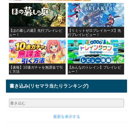
【ほの暮しの庭】先行プレイレビ
【リミットゼロブレイカーズ】先
ュー！
行プレイレビュー！
【速報】10連ガチャを無課金で引
【みんなのトレイン】プレイレビ
く方法
ュー！
書き込み
(リセマラ当たりランキング)
最新を表示する