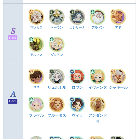
マンカラ
トーラン
カレリーナ
アルドン
アド
Tier2
アルマス
ダミアン
ココ
リュボミル
ロワン
イヴォンヌ
シャキール
Tier3
フラベル
ブルータス
ヴィラ
アンダンド
ラ