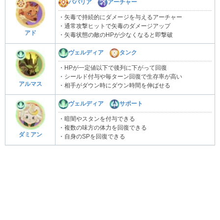
ババリア
アーチャー
・矢毒で持続的にダメージを与えるアーチャー
・通常攻撃ヒットで矢毒のダメージアップ
アド
・矢毒状態の敵のHPが少なくなると即撃破
ヴェルディア
タンク
・HPが一定値以下で後列に下がって回復
・シールド付与や毎ターン回復で生存率が高い
アルマス
・相手がダウン時にダウン時間を伸ばせる
ヴェルディア
サポート
・暗闇やスタンを付与できる
・複数の味方の体力を回復できる
ダミアン
・自身のSPを回復できる