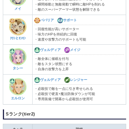
・瞬間移動と無敵発動で瞬時に敵HPを削れる
メイ
・敵のスーパーアーマー状態を解除できる
ババリア
サポート
・回復性能が高いサポーター
・味方のHPを持続的に回復
ｱｸﾝとﾓﾝﾓﾝ
・速度や攻撃力のサポートも可能
ヴェルディア
メイジ
・敵全体に催眠を付与
・敵をスタン状態にする
タシー
・自身の攻撃力を上昇
ヴェルディア
レンジャー
・必殺技で敵を一点に引き寄せられる
・必殺技で硬直+魔法防御ダウンが可能
エルロン
・専用装備で開幕から必殺技が使用可
Sランク(tier2)