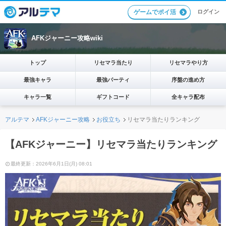
ログイン
ゲームでポイ活
AFKジャーニー攻略wiki
トップ
リセマラ当たり
リセマラやり方
最強キャラ
最強パーティ
序盤の進め方
キャラ一覧
ギフトコード
全キャラ配布
アルテマ
AFKジャーニー攻略
お役立ち
リセマラ当たりランキング
【AFKジャーニー】リセマラ当たりランキング
最終更新：2026年6月1日(月) 08:01