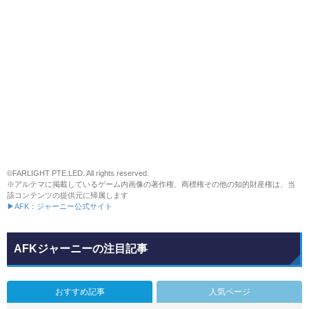
©FARLIGHT PTE.LED. All rights reserved.
※アルテマに掲載しているゲーム内画像の著作権、商標権その他の知的財産権は、当
該コンテンツの提供元に帰属します
▶AFK：ジャーニー公式サイト
AFKジャーニーの注目記事
おすすめ記事
人気ページ