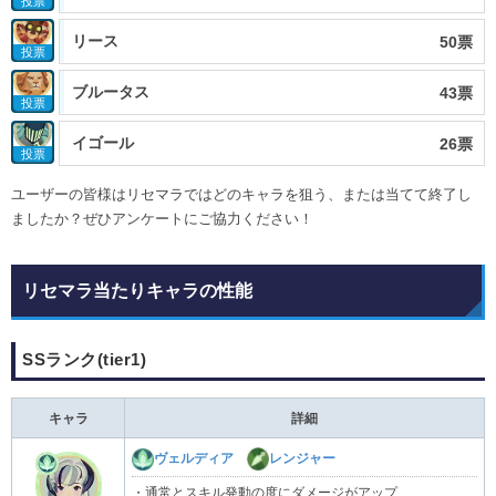
投票
リース
50票
投票
ブルータス
43票
投票
イゴール
26票
投票
ユーザーの皆様はリセマラではどのキャラを狙う、または当てて終了し
ましたか？ぜひアンケートにご協力ください！
リセマラ当たりキャラの性能
SSランク(tier1)
キャラ
詳細
ヴェルディア
レンジャー
・通常とスキル発動の度にダメージがアップ