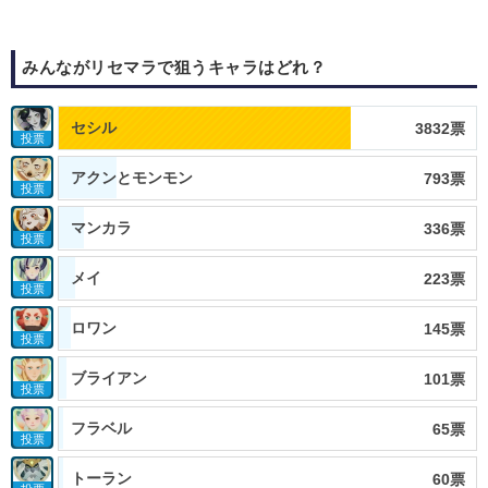
みんながリセマラで狙うキャラはどれ？
セシル
3832票
投票
アクンとモンモン
793票
投票
マンカラ
336票
投票
メイ
223票
投票
ロワン
145票
投票
ブライアン
101票
投票
フラベル
65票
投票
トーラン
60票