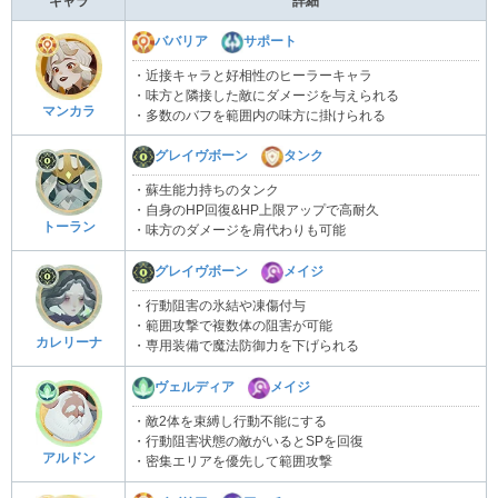
キャラ
詳細
ババリア
サポート
・近接キャラと好相性のヒーラーキャラ
・味方と隣接した敵にダメージを与えられる
マンカラ
・多数のバフを範囲内の味方に掛けられる
グレイヴボーン
タンク
・蘇生能力持ちのタンク
・自身のHP回復&HP上限アップで高耐久
トーラン
・味方のダメージを肩代わりも可能
グレイヴボーン
メイジ
・行動阻害の氷結や凍傷付与
・範囲攻撃で複数体の阻害が可能
カレリーナ
・専用装備で魔法防御力を下げられる
ヴェルディア
メイジ
・敵2体を束縛し行動不能にする
・行動阻害状態の敵がいるとSPを回復
アルドン
・密集エリアを優先して範囲攻撃