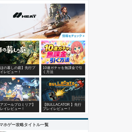
ほの暮しの庭】先行プ
10連ガチャを無課金で引
イレビュー！
く方法
アズールプロミリア】
【BULLACATOR 】先行
レイレビュー！
プレイレビュー！
マホゲー攻略タイトル一覧