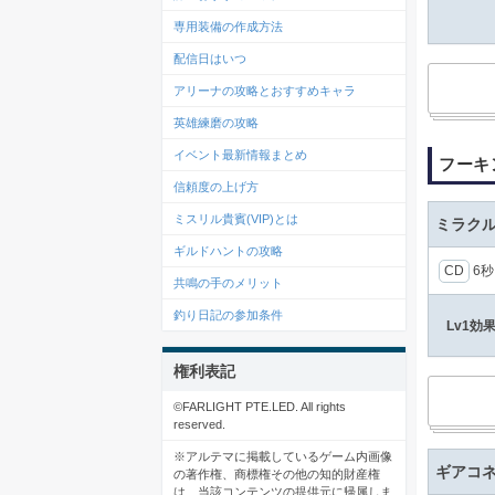
専用装備の作成方法
配信日はいつ
アリーナの攻略とおすすめキャラ
英雄練磨の攻略
イベント最新情報まとめ
フーキ
信頼度の上げ方
ミスリル貴賓(VIP)とは
ミラク
ギルドハントの攻略
CD
6
共鳴の手のメリット
釣り日記の参加条件
Lv1効
権利表記
©FARLIGHT PTE.LED. All rights
reserved.
※アルテマに掲載しているゲーム内画像
ギアコ
の著作権、商標権その他の知的財産権
は、当該コンテンツの提供元に帰属しま