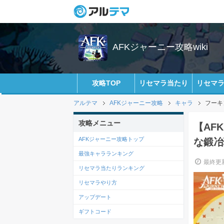
AFKジャーニー攻略wiki
攻略TOP
リセマラ当たり
リセマ
アルテマ
AFKジャーニー攻略
キャラ
フーキ
攻略メニュー
【AF
AFKジャーニー攻略トップ
な鍛冶
最強キャラランキング
最終更新
リセマラ当たりランキング
リセマラやり方
アップデート
ギフトコード