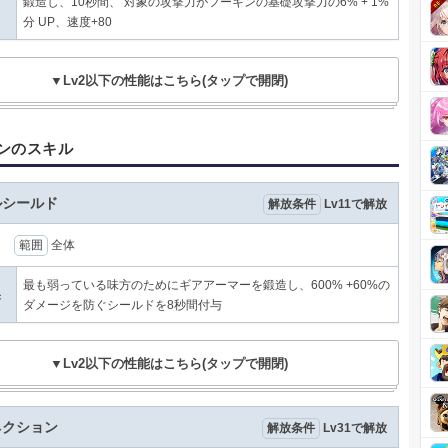
鍛造し、10秒間、 対象の攻撃力がフーキンの基礎攻撃力の6% + 1%
分 UP、速度+80
▼Lv2以下の性能はこちら(タップで開閉)
ンのスキル
ルシールド
解放条件
Lv11で解放
秒
範囲
全体
最も弱っている味方のためにギアアーマーを鍛造し、600% +60%の
果
ダメージを防ぐシールドを8秒間付与
▼Lv2以下の性能はこちら(タップで開閉)
ネクション
解放条件
Lv31で解放