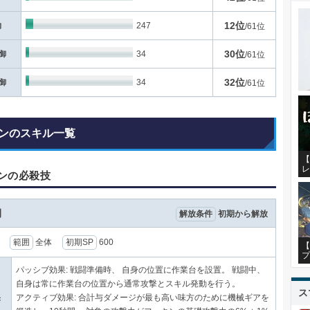
12位
力
247
/61位
30位
御
34
/61位
32位
御
34
/61位
ンのスキル一覧
【
レ
ンの必殺技
開
解放条件
初期から解放
秒
範囲
全体
初期SP
600
【
プ
パッシブ効果: 戦闘準備時、 自身の位置に作業台を設置。 戦闘中、
自身は常に作業台の位置から通常攻撃とスキル発動を行う。
ス
果
アクティブ効果: 合計与ダメージが最も高い味方のために機械ギアを