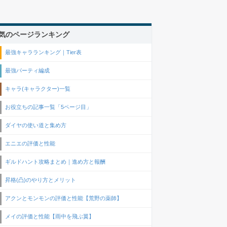
気のページランキング
最強キャラランキング｜Tier表
最強パーティ編成
キャラ(キャラクター)一覧
お役立ちの記事一覧「5ページ目」
ダイヤの使い道と集め方
エニエの評価と性能
ギルドハント攻略まとめ｜進め方と報酬
昇格(凸)のやり方とメリット
アクンとモンモンの評価と性能【荒野の薬師】
メイの評価と性能【雨中を飛ぶ翼】