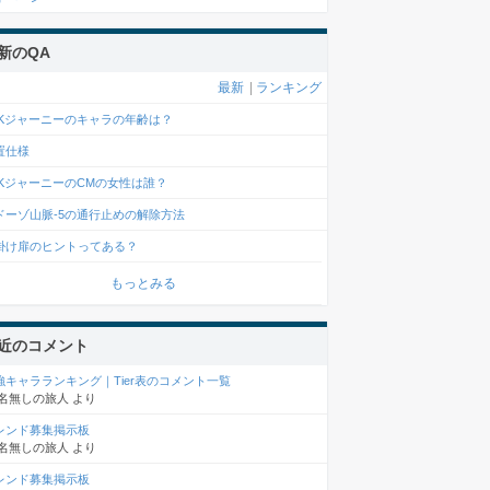
新のQA
最新
|
ランキング
FKジャーニーのキャラの年齢は？
置仕様
FKジャーニーのCMの女性は誰？
ドーゾ山脈-5の通行止めの解除方法
掛け扉のヒントってある？
もっとみる
近のコメント
強キャラランキング｜Tier表のコメント一覧
名無しの旅人
より
レンド募集掲示板
名無しの旅人
より
レンド募集掲示板