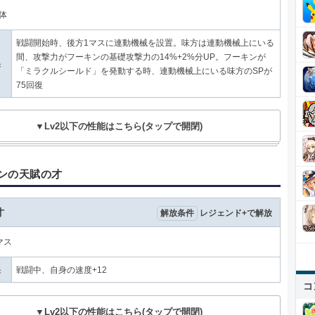
体
戦闘開始時、後方1マスに連動機械を設置。味方は連動機械上にいる
間、攻撃力がフーキンの基礎攻撃力の14%+2%分UP。フーキンが
果
「ミラクルシールド」を発動する時、連動機械上にいる味方のSPが
75回復
▼Lv2以下の性能はこちら(タップで開閉)
ンの天賦の才
才
解放条件
レジェンド+で解放
マス
果
戦闘中、自身の速度+12
コ
▼Lv2以下の性能はこちら(タップで開閉)