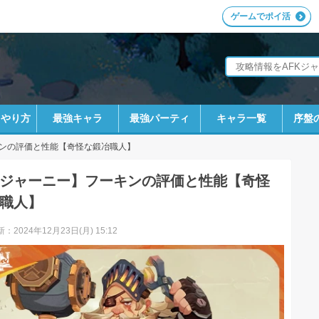
ゲームでポイ活
ラやり方
最強キャラ
最強パーティ
キャラ一覧
序盤
ンの評価と性能【奇怪な鍛冶職人】
Kジャーニー】フーキンの評価と性能【奇怪
職人】
：2024年12月23日(月) 15:12