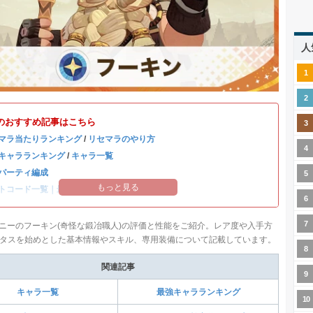
人
のおすすめ記事はこちら
マラ当たりランキング
/
リセマラのやり方
キャラランキング
/
キャラ一覧
パーティ編成
もっと見る
トコード一覧｜最新版
ーニーのフーキン(奇怪な鍛冶職人)の評価と性能をご紹介。レア度や入手方
タスを始めとした基本情報やスキル、専用装備について記載しています。
関連記事
キャラ一覧
最強キャラランキング