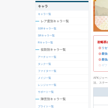
キャラ
キャラ一覧
レア度別キャラ一覧
SSRキャラ一覧
SRキャラ一覧
攻略班
Rキャラ一覧
・
リセ
役割別キャラ一覧
・
最強
アーチャー一覧
・
最強
タンク一覧
・
ギフ
ファイター一覧
AFKジャ
メイジ一覧
法、ステー
レンジャー一覧
サポート一覧
陣営別キャラ一覧
ブライト一覧