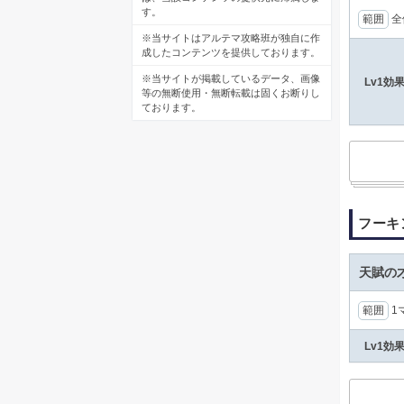
す。
範囲
全
※当サイトはアルテマ攻略班が独自に作
成したコンテンツを提供しております。
※当サイトが掲載しているデータ、画像
Lv1効
等の無断使用・無断転載は固くお断りし
ております。
フーキ
天賦の
範囲
1
Lv1効