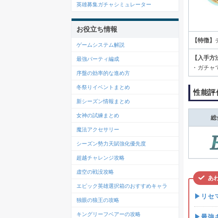
英雄募集ガチャシミュレーター
お役立ち情報
【特徴】
ゲームシステム解説
【入手方
最強パーティ編成
・ガチャ
序盤の効率的な進め方
冬祭りイベントまとめ
性能評
新シーズン情報まとめ
女神の試練まとめ
総
魔法アクセサリー
シーズン勢力天賦強化優先度
超越チャレンジ攻略
虚空の戦没攻略
あ
エピック英雄選択箱のおすすめキャラ
▶リセ
独眼の狼王の攻略
キングリーフベアーの攻略
▶最強