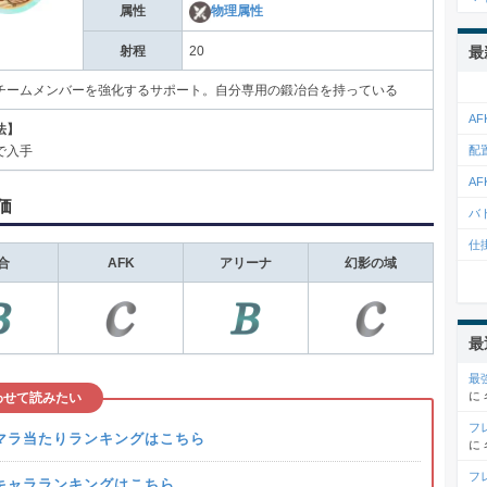
属性
物理属性
最
射程
20
チームメンバーを強化するサポート。自分専用の鍛冶台を持っている
A
法】
配
で入手
A
価
バ
仕
合
AFK
アリーナ
幻影の域
最
最
に
わせて読みたい
フ
マラ当たりランキングはこちら
に
フ
キャラランキングはこちら