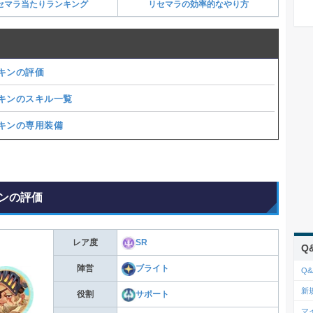
セマラ当たりランキング
リセマラの効率的なやり方
キンの評価
キンのスキル一覧
キンの専用装備
ンの評価
レア度
SR
Q
陣営
ブライト
Q&
新
役割
サポート
マ