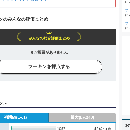
に
フ
に
ンのみんなの評価まとめ
フ
に
みんなの総合評価まとめ
まだ投票がありません
フーキンを採点する
タス
初期値(Lv.1)
最大(Lv.240)
お
42位
1057
/61位