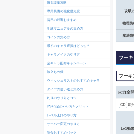
魔石護衛攻略
攻撃
専用装備の強化優先度
昔日の残響おすすめ
物理防
訓練マニュアルの集め方
魔法防
コインの集め方
最初のキャラ選択はどっち？
キャラメイクのやり方
フーキ
全キャラ配布キャンペーン
旅立ちの儀
フーキ
ウィッシュリストのおすすめキャラ
ダイヤの使い道と集め方
火力全
釣りのやり方とコツ
CD
0
昇格(凸)のやり方とメリット
レベル上げのやり方
サーバー変更のやり方
Lv1効
課金おすすめパック