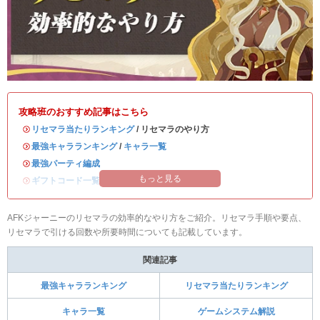
攻略班のおすすめ記事はこちら
・
リセマラ当たりランキング
/ リセマラのやり方
・
最強キャラランキング
/
キャラ一覧
・
最強パーティ編成
もっと見る
・
ギフトコード一覧｜最新版
AFKジャーニーのリセマラの効率的なやり方をご紹介。リセマラ手順や要点、
リセマラで引ける回数や所要時間についても記載しています。
関連記事
最強キャラランキング
リセマラ当たりランキング
キャラ一覧
ゲームシステム解説