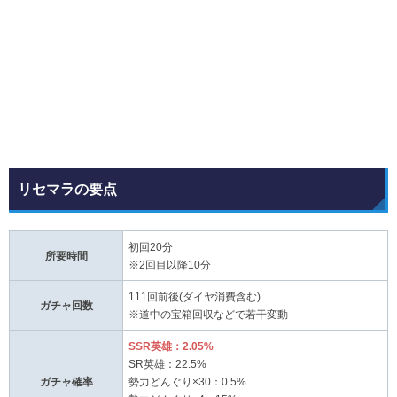
リセマラの要点
初回20分
所要時間
※2回目以降10分
111回前後(ダイヤ消費含む)
ガチャ回数
※道中の宝箱回収などで若干変動
SSR英雄：2.05%
SR英雄：22.5%
ガチャ確率
勢力どんぐり×30：0.5%