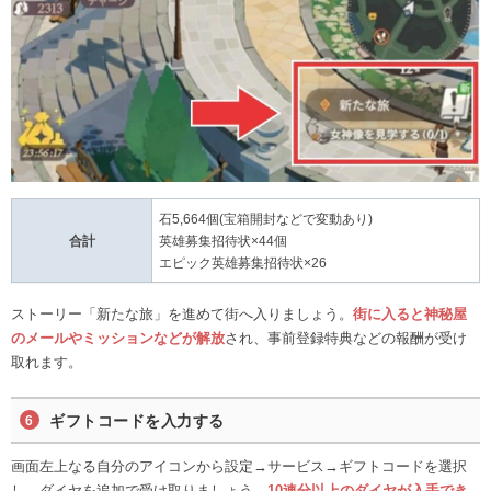
石5,664個(宝箱開封などで変動あり)
合計
英雄募集招待状×44個
エピック英雄募集招待状×26
ストーリー「新たな旅」を進めて街へ入りましょう。
街に入ると神秘屋
のメールやミッションなどが解放
され、事前登録特典などの報酬が受け
取れます。
ギフトコードを入力する
画面左上なる自分のアイコンから設定→サービス→ギフトコードを選択
し、ダイヤを追加で受け取りましょう。
10連分以上のダイヤが入手でき