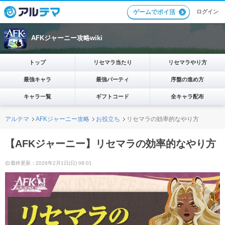
ログイン
ゲームでポイ活
AFKジャーニー攻略wiki
トップ
リセマラ当たり
リセマラやり方
最強キャラ
最強パーティ
序盤の進め方
キャラ一覧
ギフトコード
全キャラ配布
アルテマ
AFKジャーニー攻略
お役立ち
リセマラの効率的なやり方
【AFKジャーニー】リセマラの効率的なやり方
最終更新：2026年2月1日(日) 08:01