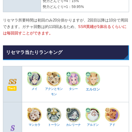
勢力どんぐり×4：15%
勢力どんぐり×1：59.95%
リセマラ所要時間は初回のみ20分掛かりますが、2回目以降は10分で周回
できます。ガチャ回数は約110回あるため、
SSR英雄が1体出るくらいに
は毎回回すことができます。
リセマラ当たりランキング
Tier1
メイ
アクンとモン
タシー
エルロン
モン
マンカラ
トーラン
カレリーナ
アルドン
アド