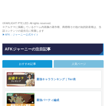
©FARLIGHT PTE.LED. All rights reserved.
※アルテマに掲載しているゲーム内画像の著作権、商標権その他の知的財産権は、当
該コンテンツの提供元に帰属します
▶AFK：ジャーニー公式サイト
AFKジャーニーの注目記事
おすすめ記事
人気ページ
最強キャラランキング｜Tier表
最強パーティ編成