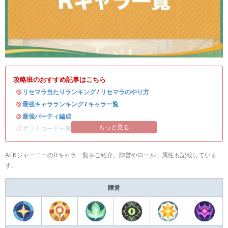
攻略班のおすすめ記事はこちら
・
リセマラ当たりランキング
/
リセマラのやり方
・
最強キャラランキング
/
キャラ一覧
・
最強パーティ編成
もっと見る
・
ギフトコード一覧｜最新版
AFKジャーニーのRキャラ一覧をご紹介。陣営やロール、属性も記載していま
す。
陣営