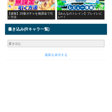
【速報】10連ガチャを無課金で引
【みんなのトレイン】プレイレビ
く方法
ュー！
書き込み
(Rキャラ一覧)
最新を表示する