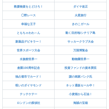
救援物資をとどけろ！
ダイヤ改正
◯野レース
火星旅行
幸福な王子
きのこガール
ともちゃわわ～ん
動く目的地/シチリア島
新薬品デビキラー！
サッカークラブ大会
世界スポーツ大会
万国博覧会
水族館世界一
動物園世界一
創業100周年記念
投資ファンドの資本買収
独占都市でカード！
謎の画家パンク氏
呪いのダイヤモンド
ネット通販セール中！
テッテケテー
小麦畑から石油！
ロンドンの探偵社
海賊の宝箱