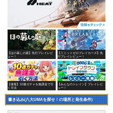
【ほの暮しの庭】先行プレイレビ
【リミットゼロブレイカーズ】先
ュー！
行プレイレビュー！
【速報】10連ガチャを無課金で引
【みんなのトレイン】プレイレビ
く方法
ュー！
書き込み
(八大UMAを探せ！の場所と発生条件)