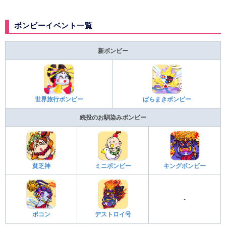
ボンビーイベント一覧
新ボンビー
世界旅行ボンビー
ばらまきボンビー
続投のお馴染みボンビー
貧乏神
ミニボンビー
キングボンビー
-
ポコン
デストロイ号