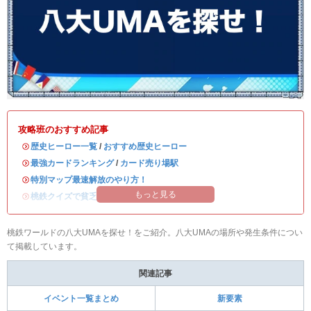
攻略班のおすすめ記事
・
歴史ヒーロー一覧
/
おすすめ歴史ヒーロー
・
最強カードランキング
/
カード売り場駅
・
特別マップ最速解放のやり方！
もっと見る
・
桃鉄クイズで貧乏神対策！
桃鉄ワールドの八大UMAを探せ！をご紹介。八大UMAの場所や発生条件につい
て掲載しています。
関連記事
イベント一覧まとめ
新要素