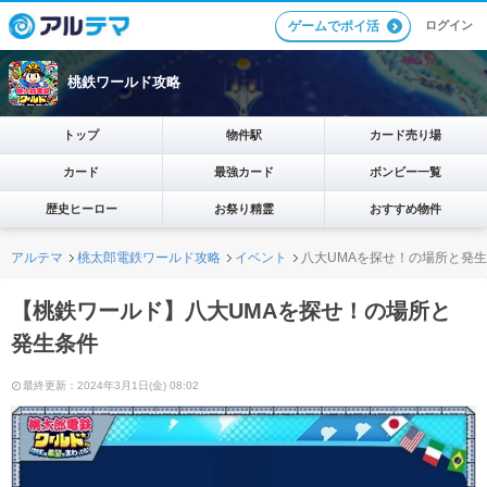
ログイン
ゲームでポイ活
桃鉄ワールド攻略
トップ
物件駅
カード売り場
カード
最強カード
ボンビー一覧
歴史ヒーロー
お祭り精霊
おすすめ物件
アルテマ
桃太郎電鉄ワールド攻略
イベント
八大UMAを探せ！の場所と発
【桃鉄ワールド】八大UMAを探せ！の場所と
発生条件
最終更新：2024年3月1日(金) 08:02