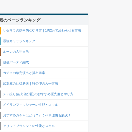
気のページランキング
リセマラの効率的なやり方｜1周2分で終わらせる方法
最強キャラランキング
ルーンの入手方法
最強パーティ編成
ガチャの確定演出と排出確率
武器庫の仕様解説｜時の印の入手方法
ステ振り(能力値分配)のおすすめ優先度とやり方
メイリンフィッシャーの性能とスキル
おすすめガチャはどれ？引くべき理由も解説！
アリシアブランシュの性能とスキル