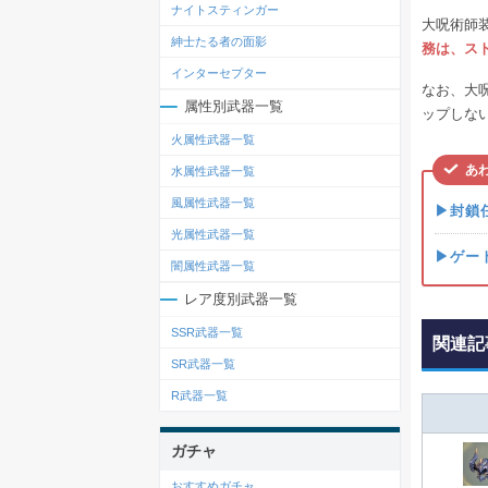
ナイトスティンガー
大呪術師
紳士たる者の面影
務は、ス
インターセプター
なお、大
属性別武器一覧
ップしな
火属性武器一覧
あ
水属性武器一覧
風属性武器一覧
▶封鎖
光属性武器一覧
▶ゲー
闇属性武器一覧
レア度別武器一覧
SSR武器一覧
関連記
SR武器一覧
R武器一覧
ガチャ
おすすめガチャ