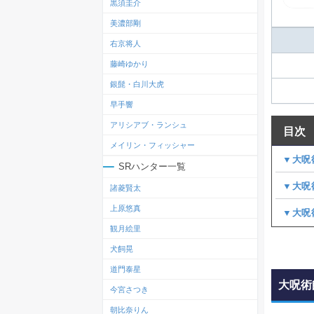
黒須圭介
美濃部剛
右京将人
藤崎ゆかり
銀髭・白川大虎
早手響
アリシアブ・ランシュ
目次
メイリン・フィッシャー
▼大呪
SRハンター一覧
▼大呪
諸菱賢太
上原悠真
▼大呪
観月絵里
犬飼晃
道門泰星
大呪術
今宮さつき
朝比奈りん