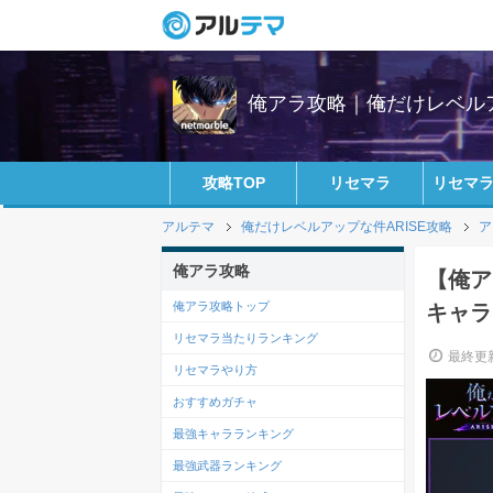
俺アラ攻略｜俺だけレベル
攻略TOP
リセマラ
リセマ
アルテマ
俺だけレベルアップな件ARISE攻略
ア
俺アラ攻略
【俺ア
俺アラ攻略トップ
キャラ
リセマラ当たりランキング
最終更新
リセマラやり方
おすすめガチャ
最強キャラランキング
最強武器ランキング