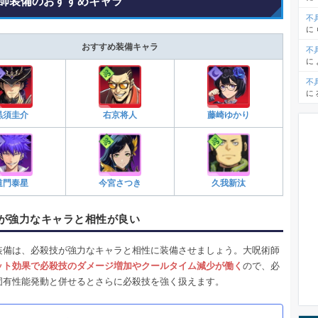
師装備のおすすめキャラ
不
に
おすすめ装備キャラ
不
に
不
に
黒須圭介
右京将人
藤崎ゆかり
道門泰星
今宮さつき
久我新汰
が強力なキャラと相性が良い
装備は、必殺技が強力なキャラと相性に装備させましょう。大呪術師
ット効果で必殺技のダメージ増加やクールタイム減少が働く
ので、必
固有性能発動と併せるとさらに必殺技を強く扱えます。