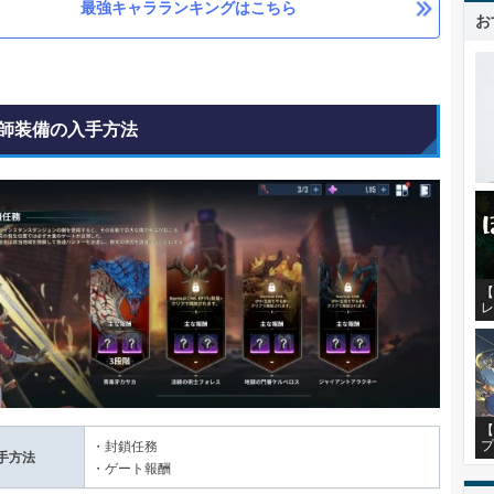
最強キャラランキングはこちら
お
師装備の入手方法
【
レ
【
プ
・封鎖任務
手方法
・ゲート報酬