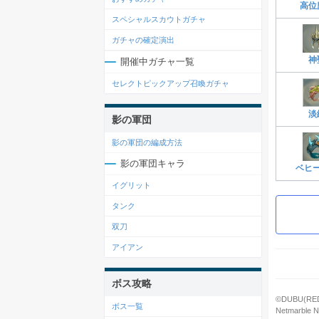
高位
スペシャルスカウトガチャ
ガチャの確定演出
神
開催中ガチャ一覧
セレクトピックアップ召喚ガチャ
淡
影の軍団
影の軍団の編成方法
影の軍団キャラ
ベヒ
イグリット
タンク
双刀
アイアン
ボス攻略
©DUBU(REDI
ボス一覧
Netmarble Ne